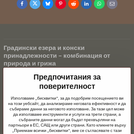
Facebook
Twitter
Bluesky
Pinterest
Reddit
LinkedIn
WhatsApp
E-
mail
Градински езера и конски
принадлежности – комбинация от
природа и грижа
Градинските езера са красиво допълнение към всеки екстериор
Предпочитания за
и създават хармонична среда за релаксация и живот на водните
поверителност
животни. Правилната технология, филтрацията и редовната
поддръжка са ключови за чиста вода и здравословно езерце
Използваме „бисквитки", за да подобрим посещението ви
през цялата година. Също толкова важна е грижата за
на този уебсайт, да анализираме неговата ефективност и да
животните, които са част от нашия живот.
събираме данни за неговото използване. За тази цел може
да използваме инструменти и услуги на трети страни, а
Конете се нуждаят от висококачествени конски принадлежности,
събраните данни могат да бъдат прехвърляни на
правилно хранене и отговорни грижи, за да бъдат здрави, силни
партньори в ЕС, САЩ или други страни. Като кликнете върху
и доволни. Независимо дали става въпрос за екипировка за
„Приемам всички „бисквитки", вие се съгласявате с тази