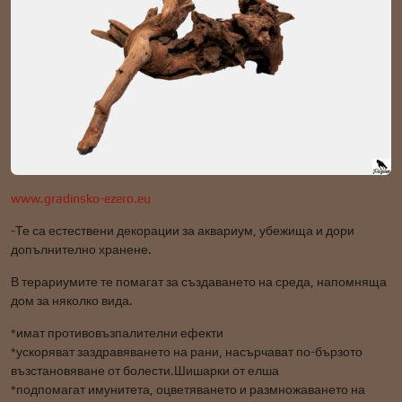
www.gradinsko-ezero.eu
-Те са естествени декорации за аквариум, убежища и дори
допълнително хранене.
В терариумите те помагат за създаването на среда, напомняща
дом за няколко вида.
*имат противовъзпалителни ефекти
*ускоряват заздравяването на рани, насърчават по-бързото
възстановяване от болести.Шишарки от елша
*подпомагат имунитета, оцветяването и размножаването на