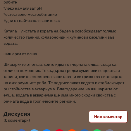
рибите
*леко намаляват pH
*естествено местообитание
Едни от най-използваните са:
Катапа – листата и кората на бадема освобождават голямо
количество танини, флавоноиди и хуминови киселини във
водата.
шишарки от елша
Шишарките от елша, които идват от черната елша, също са
отличен помощник. Те съдържат редки хуминови вещества и
танини, които естествено защитават и се грижат за лигавицата
на аквариумните риби. Те подкиселяват водата и стабилизират
pH стойността в аквариума. Благодарение на шишарките от
елша, водата в аквариума ще има много сходни свойства с
речната вода в тропическите региони.
Дискусия
Нов коментар
(0 коментари)