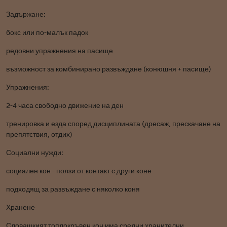
Задържане:
бокс или по-малък падок
редовни упражнения на пасище
възможност за комбинирано развъждане (конюшня + пасище)
Упражнения:
2-4 часа свободно движение на ден
тренировка и езда според дисциплината (дресаж, прескачане на
препятствия, отдих)
Социални нужди:
социален кон - ползи от контакт с други коне
подходящ за развъждане с няколко коня
Хранене
Словашкият топлокръвен кон има средни хранителни