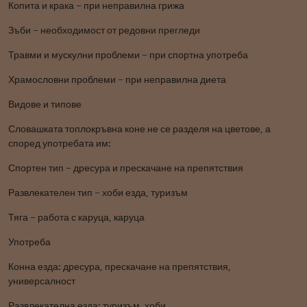
Копита и крака – при неправилна грижа
Зъби – необходимост от редовни прегледи
Травми и мускулни проблеми – при спортна употреба
Храмословни проблеми – при неправилна диета
Видове и типове
Словашката топлокръвна коне не се разделя на цветове, а
според употребата им:
Спортен тип – дресура и прескачане на препятствия
Развлекателен тип – хоби езда, туризъм
Тяга – работа с каруца, каруца
Употреба
Конна езда: дресура, прескачане на препятствия,
универсалност
Развлекателна езда: туризъм, хоби