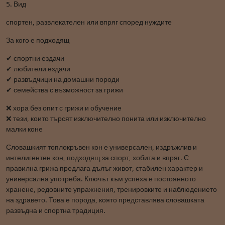
5. Вид
спортен, развлекателен или впряг според нуждите
За кого е подходящ
✔ спортни ездачи
✔ любители ездачи
✔ развъдчици на домашни породи
✔ семейства с възможност за грижи
❌ хора без опит с грижи и обучение
❌ тези, които търсят изключително понита или изключително
малки коне
Словашкият топлокръвен кон е универсален, издръжлив и
интелигентен кон, подходящ за спорт, хобита и впряг. С
правилна грижа предлага дълъг живот, стабилен характер и
универсална употреба. Ключът към успеха е постоянното
хранене, редовните упражнения, тренировките и наблюдението
на здравето. Това е порода, която представлява словашката
развъдна и спортна традиция.