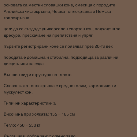
основата са местни словашки коне, смесица с породите
Английска чистокръвна, Чешка топлокръвна и Немска
топлокръвна
цел: да се създаде универсален спортен кон, подходящ за
дресура, прескачане на препятствия и упряг
първите регистрирани коне се появяват през 20-ти век
породата е домашна и стабилна, подходяща за различни
дисциплини на езда
Външен вид и структура на тялото
Словашката топлокръвна е средно голям, хармоничен и
мускулест кон.
Типични характеристики:6
Височина при холката: 155 – 165 см
Тегло: 450 – 550 кг
Дълга шия, добре замускулено тяло