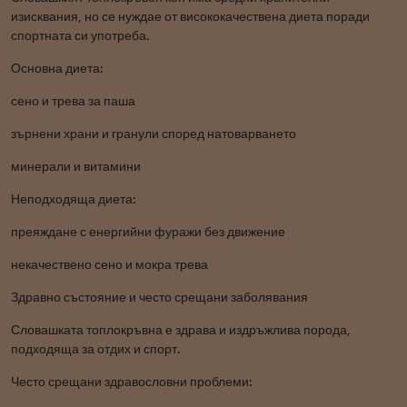
изисквания, но се нуждае от висококачествена диета поради
спортната си употреба.
Основна диета:
сено и трева за паша
зърнени храни и гранули според натоварването
минерали и витамини
Неподходяща диета:
преяждане с енергийни фуражи без движение
некачествено сено и мокра трева
Здравно състояние и често срещани заболявания
Словашката топлокръвна е здрава и издръжлива порода,
подходяща за отдих и спорт.
Често срещани здравословни проблеми: