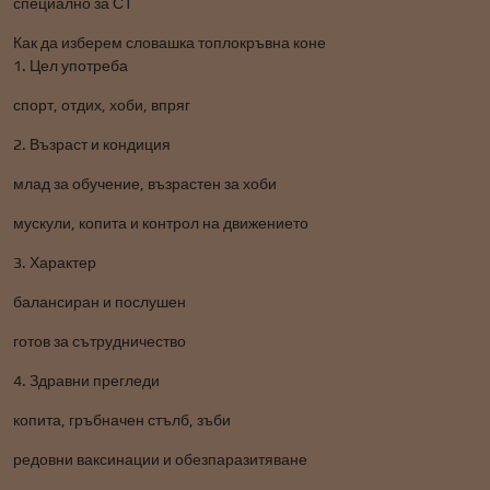
специално за СТ
Как да изберем словашка топлокръвна коне
1. Цел употреба
спорт, отдих, хоби, впряг
2. Възраст и кондиция
млад за обучение, възрастен за хоби
мускули, копита и контрол на движението
3. Характер
балансиран и послушен
готов за сътрудничество
4. Здравни прегледи
копита, гръбначен стълб, зъби
редовни ваксинации и обезпаразитяване