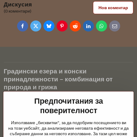
Дискусия
Нов коментар
(0 коментари)
Facebook
Twitter
Bluesky
Pinterest
Reddit
LinkedIn
WhatsApp
E-
mail
Градински езера и конски
принадлежности – комбинация от
природа и грижа
Градинските езера са красиво допълнение към всеки екстериор
Предпочитания за
и създават хармонична среда за релаксация и живот на водните
поверителност
животни. Правилната технология, филтрацията и редовната
поддръжка са ключови за чиста вода и здравословно езерце
Използваме „бисквитки", за да подобрим посещението ви
през цялата година. Също толкова важна е грижата за
на този уебсайт, да анализираме неговата ефективност и да
животните, които са част от нашия живот.
събираме данни за неговото използване. За тази цел може