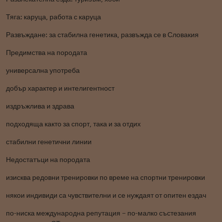
Тяга: каруца, работа с каруца
Развъждане: за стабилна генетика, развъжда се в Словакия
Предимства на породата
универсална употреба
добър характер и интелигентност
издръжлива и здрава
подходяща както за спорт, така и за отдих
стабилни генетични линии
Недостатъци на породата
изисква редовни тренировки по време на спортни тренировки
някои индивиди са чувствителни и се нуждаят от опитен ездач
по-ниска международна репутация – по-малко състезания