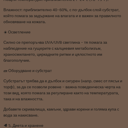
Влажност: приблизително 40–60%, с по-дълбок слой субстрат,
който помага за задържане на влагата и е важен за правилното
обновяване на кожата.
☀️ Осветление
Силно се препоръчва UVA/UVB светлина – тя помага за
наблюдение на гущерите с калциевия метаболизъм,
храносмилането, циркадните ритми и цялостното им
благополучие.
🧱 Оборудване и субстрат
Субстратът трябва да е дълбок и сигурен (напр. смес от пясък и
торф), за да се позволи ровене – важна поведенческа черта на
този вид, която помага за регулиране както на температурата,
така и на влажността.
Добавете скривалища, камъни, здрави корени и голяма купа с
вода за накисване.
🥩 5. Диета и хранене