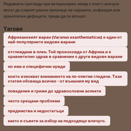
Редовните прегледи при ветеринарен лекар с опит с влечуги
могат да открият ранни признаци на паразити, инфекции или
хранителни дефицити, преди да се влошат.
Тагове
Африканският варан (Varanus exanthematicus) е един от
най-популярните видове варани
отглеждани в плен. Той произхожда от Африка и е
сравнително здрав в сравнение с други видове варани
но има и специфични нужди
които изискват вниманието на по-опитни гледачи. Тази
статия обхваща всичко - от външния му вид
поведение и грижи до здравословни аспекти
често срещани проблеми
предимства и недостатъци
както и съвети за избор на подходящо влечуго.