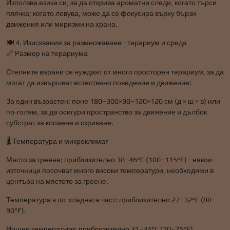
Използва езика си, за да открива ароматни следи, когато търси
плячка; когато ловува, може да се фокусира върху бързи
движения или миризми на храна.
🍽️ 4. Изисквания за размножаване - терариум и среда
📏 Размер на терариума
Степните варани се нуждаят от много просторен терариум, за да
могат да извършват естествено поведение и движение:
За един възрастен: поне 180–300×90–120×120 см (д × ш × в) или
по-голям, за да осигури пространство за движение и дълбок
субстрат за копаене и скриване.
🌡️ Температура и микроклимат
Място за греене: приблизително 38–46°C (100–115°F) - някои
източници посочват много високи температури, необходими в
центъра на мястото за греене.
Температура в по-хладната част: приблизително 27–32°C (80–
90°F).
Нощни температури: приблизително 21–24°C (70–75°F).