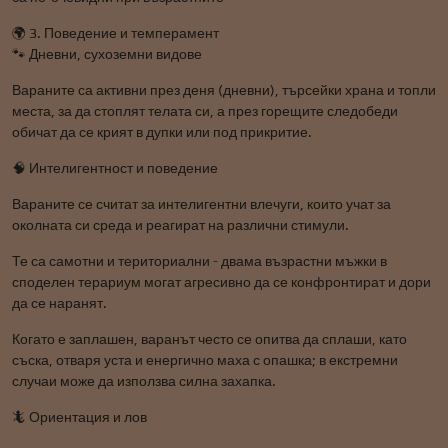
🌍 3. Поведение и темперамент
🐾 Дневни, сухоземни видове
Вараните са активни през деня (дневни), търсейки храна и топли
места, за да стоплят телата си, а през горещите следобеди
обичат да се крият в дупки или под прикритие.
🧠 Интелигентност и поведение
Вараните се считат за интелигентни влечуги, които учат за
околната си среда и реагират на различни стимули.
Те са самотни и териториални - двама възрастни мъжки в
споделен терариум могат агресивно да се конфронтират и дори
да се наранят.
Когато е заплашен, варанът често се опитва да сплаши, като
съска, отваря уста и енергично маха с опашка; в екстремни
случаи може да използва силна захапка.
🦎 Ориентация и лов