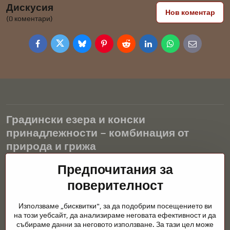
Дискусия
Нов коментар
(0 коментари)
Facebook
Twitter
Bluesky
Pinterest
Reddit
LinkedIn
WhatsApp
E-
mail
Градински езера и конски
принадлежности – комбинация от
природа и грижа
Градинските езера са красиво допълнение към всеки екстериор
Предпочитания за
и създават хармонична среда за релаксация и живот на водните
поверителност
животни. Правилната технология, филтрацията и редовната
поддръжка са ключови за чиста вода и здравословно езерце
Използваме „бисквитки", за да подобрим посещението ви
през цялата година. Също толкова важна е грижата за
на този уебсайт, да анализираме неговата ефективност и да
животните, които са част от нашия живот.
събираме данни за неговото използване. За тази цел може