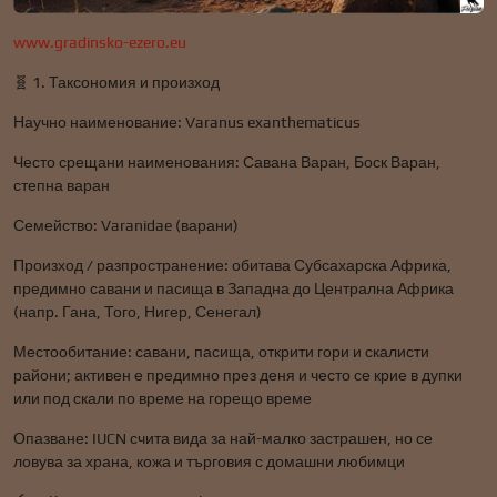
www.gradinsko-ezero.eu
🧬 1. Таксономия и произход
Научно наименование: Varanus exanthematicus
Често срещани наименования: Савана Варан, Боск Варан,
степна варан
Семейство: Varanidae (варани)
Произход / разпространение: обитава Субсахарска Африка,
предимно савани и пасища в Западна до Централна Африка
(напр. Гана, Того, Нигер, Сенегал)
Местообитание: савани, пасища, открити гори и скалисти
райони; активен е предимно през деня и често се крие в дупки
или под скали по време на горещо време
Опазване: IUCN счита вида за най-малко застрашен, но се
ловува за храна, кожа и търговия с домашни любимци