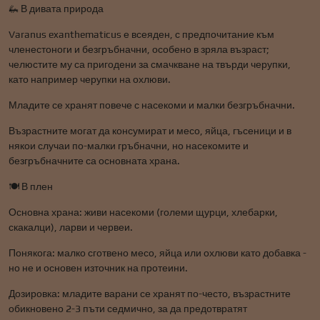
🦗 В дивата природа
Varanus exanthematicus е всеяден, с предпочитание към
членестоноги и безгръбначни, особено в зряла възраст;
челюстите му са пригодени за смачкване на твърди черупки,
като например черупки на охлюви.
Младите се хранят повече с насекоми и малки безгръбначни.
Възрастните могат да консумират и месо, яйца, гъсеници и в
някои случаи по-малки гръбначни, но насекомите и
безгръбначните са основната храна.
🍽️ В плен
Основна храна: живи насекоми (големи щурци, хлебарки,
скакалци), ларви и червеи.
Понякога: малко сготвено месо, яйца или охлюви като добавка -
но не и основен източник на протеини.
Дозировка: младите варани се хранят по-често, възрастните
обикновено 2-3 пъти седмично, за да предотвратят