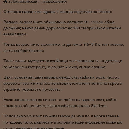
🐲 2. Как изглеждат – морфология
Степната варан има здрава и мощна структура на тялото:
Размер: възрастните обикновено достигат 90–150 см обща
дължина; някои данни дори сочат до 180 см при изключителни
екземпляри
Тегло: възрастните варани могат да тежат 3,6–6,8 кг или повече,
ако са добре хранени
Тяло: силни, мускулести крайници със силни нокти, подходящи
за копаене и катерене, къса шия и къса, силна опашка
Цвят: основният цвят варира между сив, кафяв и охра, често с
редове от светли или жълтеникави стоманени петна по гърба и
страните; коремът е по-светъл
Език: често тъмен до синкав - подобен на варана език, който
помага за обонянието, използвайки органа на Якобсон
Полов диморфизъм: мъжкият може да има по-широка глава и
по-здраво тяло; разликите в половата идентификация може да
са по-очевидни при възрастните