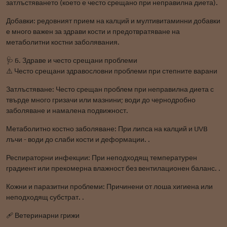
затлъстяването (което е често срещано при неправилна диета).
Добавки: редовният прием на калций и мултивитаминни добавки
е много важен за здрави кости и предотвратяване на
метаболитни костни заболявания.
🩺 6. Здраве и често срещани проблеми
⚠️ Често срещани здравословни проблеми при степните варани
Затлъстяване: Често срещан проблем при неправилна диета с
твърде много гризачи или мазнини; води до чернодробно
заболяване и намалена подвижност.
Метаболитно костно заболяване: При липса на калций и UVB
лъчи - води до слаби кости и деформации. .
Респираторни инфекции: При неподходящ температурен
градиент или прекомерна влажност без вентилационен баланс. .
Кожни и паразитни проблеми: Причинени от лоша хигиена или
неподходящ субстрат. .
🩹 Ветеринарни грижи