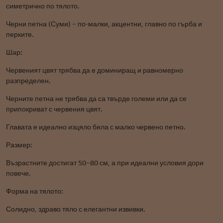
симетрично по тялото.
Черни петна (Суми) – по-малки, акцентни, главно по гърба и
перките.
Шар:
Червеният цвят трябва да е доминиращ и равномерно
разпределен.
Черните петна не трябва да са твърде големи или да се
припокриват с червения цвят.
Главата е идеално изцяло бяла с малко червено петно.
Размер:
Възрастните достигат 50–80 см, а при идеални условия дори
повече.
Форма на тялото:
Солидно, здраво тяло с елегантни извивки.