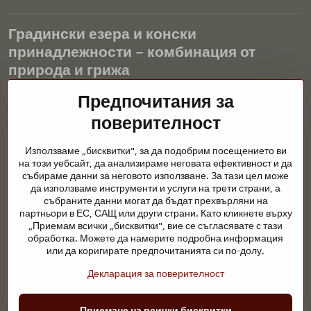
Градински езера и конски
принадлежности – комбинация от
природа и грижа
Градинските езера са красиво допълнение към всеки екстериор
Предпочитания за
и създават хармонична среда за релаксация и живот на водните
поверителност
животни. Правилната технология, филтрацията и редовната
поддръжка са ключови за чиста вода и здравословно езерце
Използваме „бисквитки", за да подобрим посещението ви
през цялата година. Също толкова важна е грижата за
на този уебсайт, да анализираме неговата ефективност и да
животните, които са част от нашия живот.
събираме данни за неговото използване. За тази цел може
да използваме инструменти и услуги на трети страни, а
Конете се нуждаят от висококачествени конски принадлежности,
събраните данни могат да бъдат прехвърляни на
правилно хранене и отговорни грижи, за да бъдат здрави, силни
партньори в ЕС, САЩ или други страни. Като кликнете върху
и доволни. Независимо дали става въпрос за екипировка за
„Приемам всички „бисквитки", вие се съгласявате с тази
ездачи, развъдчици или любители на природата, целта е да се
обработка. Можете да намерите подробна информация
създаде среда, която подкрепя естествения баланс,
или да коригирате предпочитанията си по-долу.
безопасността и благополучието както на животните, така и на
Декларация за поверителност
хората.
©
2026
Авторско право
Приемане на всички бисквитки