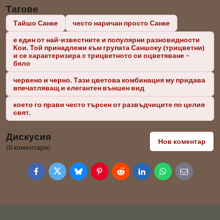
Тагове
Тайшо Санке
често наричан просто Санке
е един от най-известните и популярни разновидности
Кои. Той принадлежи към групата Саншоку (трицветни)
и се характеризира с трицветното си оцветяване –
бяло
червено и черно. Тази цветова комбинация му придава
впечатляващ и елегантен външен вид
което го прави често търсен от развъдчиците по целия
свят.
Дискусия
Нов коментар
(0 коментари)
Facebook
Twitter
Bluesky
Pinterest
Reddit
LinkedIn
WhatsApp
E-
mail