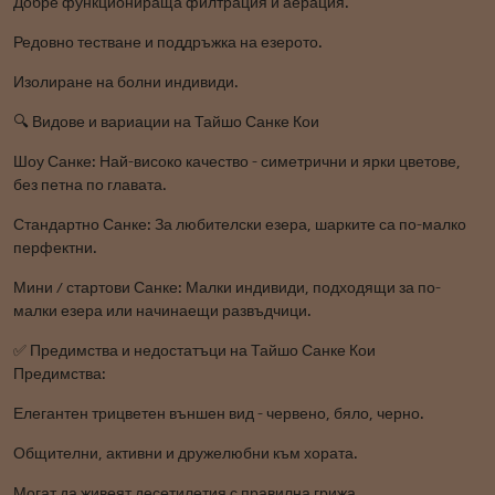
Добре функционираща филтрация и аерация.
Редовно тестване и поддръжка на езерото.
Изолиране на болни индивиди.
🔍 Видове и вариации на Тайшо Санке Кои
Шоу Санке: Най-високо качество - симетрични и ярки цветове,
без петна по главата.
Стандартно Санке: За любителски езера, шарките са по-малко
перфектни.
Мини / стартови Санке: Малки индивиди, подходящи за по-
малки езера или начинаещи развъдчици.
✅ Предимства и недостатъци на Тайшо Санке Кои
Предимства:
Елегантен трицветен външен вид - червено, бяло, черно.
Общителни, активни и дружелюбни към хората.
Могат да живеят десетилетия с правилна грижа.