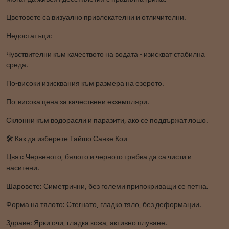
Цветовете са визуално привлекателни и отличителни.
Недостатъци:
Чувствителни към качеството на водата - изискват стабилна
среда.
По-високи изисквания към размера на езерото.
По-висока цена за качествени екземпляри.
Склонни към водорасли и паразити, ако се поддържат лошо.
🛠️ Как да изберете Тайшо Санке Кои
Цвят: Червеното, бялото и черното трябва да са чисти и
наситени.
Шаровете: Симетрични, без големи припокриващи се петна.
Форма на тялото: Стегнато, гладко тяло, без деформации.
Здраве: Ярки очи, гладка кожа, активно плуване.