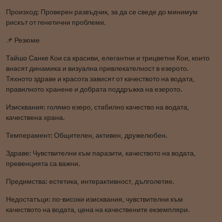
Произход: Проверен развъдчик, за да се сведе до минимум
рискът от генетични проблеми.
📌 Резюме
Тайшо Санке Кои са красиви, елегантни и трицветни Кои, които
внасят динамика и визуална привлекателност в езерото.
Тяхното здраве и красота зависят от качеството на водата,
правилното хранене и добрата поддръжка на езерото.
Изисквания: голямо езеро, стабилно качество на водата,
качествена храна.
Темперамент: Общителен, активен, дружелюбен.
Здраве: Чувствителни към паразити, качеството на водата,
превенцията са важни.
Предимства: естетика, интерактивност, дълголетие.
Недостатъци: по-високи изисквания, чувствителни към
качеството на водата, цена на качествените екземпляри.