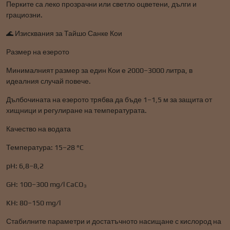
Перките са леко прозрачни или светло оцветени, дълги и
грациозни.
🌊 Изисквания за Тайшо Санке Кои
Размер на езерото
Минималният размер за един Кои е 2000–3000 литра, в
идеалния случай повече.
Дълбочината на езерото трябва да бъде 1–1,5 м за защита от
хищници и регулиране на температурата.
Качество на водата
Температура: 15–28 °C
pH: 6,8–8,2
GH: 100–300 mg/l CaCO₃
KH: 80–150 mg/l
Стабилните параметри и достатъчното насищане с кислород на