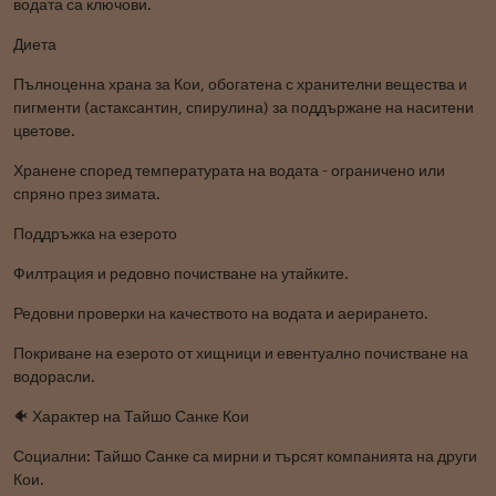
водата са ключови.
Диета
Пълноценна храна за Кои, обогатена с хранителни вещества и
пигменти (астаксантин, спирулина) за поддържане на наситени
цветове.
Хранене според температурата на водата - ограничено или
спряно през зимата.
Поддръжка на езерото
Филтрация и редовно почистване на утайките.
Редовни проверки на качеството на водата и аерирането.
Покриване на езерото от хищници и евентуално почистване на
водорасли.
🐠 Характер на Тайшо Санке Кои
Социални: Тайшо Санке са мирни и търсят компанията на други
Кои.