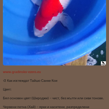
www.gradinsko-ezero.eu
🎨 Как изглеждат Тайшо Санке Кои
Цвят:
Бял основен цвят (Широджи) – чист, без жълти или сиви тонове.
Червени петна (Хай) – ярки и наситени, разпределени