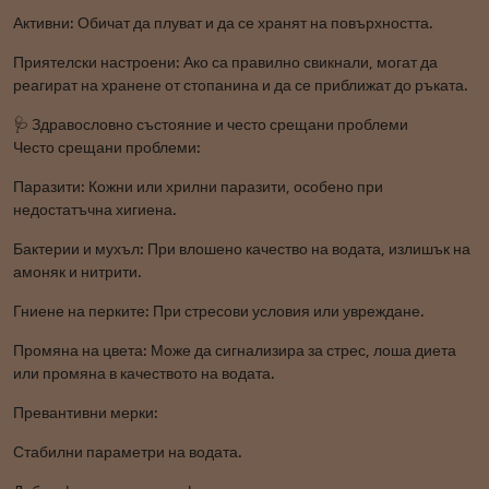
Активни: Обичат да плуват и да се хранят на повърхността.
Приятелски настроени: Ако са правилно свикнали, могат да
реагират на хранене от стопанина и да се приближат до ръката.
🩺 Здравословно състояние и често срещани проблеми
Често срещани проблеми:
Паразити: Кожни или хрилни паразити, особено при
недостатъчна хигиена.
Бактерии и мухъл: При влошено качество на водата, излишък на
амоняк и нитрити.
Гниене на перките: При стресови условия или увреждане.
Промяна на цвета: Може да сигнализира за стрес, лоша диета
или промяна в качеството на водата.
Превантивни мерки:
Стабилни параметри на водата.