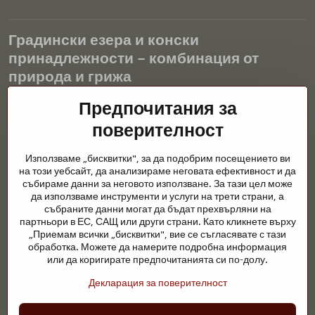
Градински езера и конски
принадлежности – комбинация от
природа и грижа
Градинските езера са красиво допълнение към всеки екстериор
Предпочитания за
и създават хармонична среда за релаксация и живот на водните
поверителност
животни. Правилната технология, филтрацията и редовната
поддръжка са ключови за чиста вода и здравословно езерце
Използваме „бисквитки", за да подобрим посещението ви
през цялата година. Също толкова важна е грижата за
на този уебсайт, да анализираме неговата ефективност и да
животните, които са част от нашия живот.
събираме данни за неговото използване. За тази цел може
да използваме инструменти и услуги на трети страни, а
Конете се нуждаят от висококачествени конски принадлежности,
събраните данни могат да бъдат прехвърляни на
правилно хранене и отговорни грижи, за да бъдат здрави, силни
партньори в ЕС, САЩ или други страни. Като кликнете върху
и доволни. Независимо дали става въпрос за екипировка за
„Приемам всички „бисквитки", вие се съгласявате с тази
ездачи, развъдчици или любители на природата, целта е да се
обработка. Можете да намерите подробна информация
създаде среда, която подкрепя естествения баланс,
или да коригирате предпочитанията си по-долу.
безопасността и благополучието както на животните, така и на
Декларация за поверителност
хората.