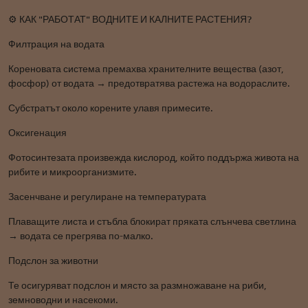
⚙️ КАК "РАБОТАТ" ВОДНИТЕ И КАЛНИТЕ РАСТЕНИЯ?
Филтрация на водата
Кореновата система премахва хранителните вещества (азот,
фосфор) от водата → предотвратява растежа на водораслите.
Субстратът около корените улавя примесите.
Оксигенация
Фотосинтезата произвежда кислород, който поддържа живота на
рибите и микроорганизмите.
Засенчване и регулиране на температурата
Плаващите листа и стъбла блокират пряката слънчева светлина
→ водата се прегрява по-малко.
Подслон за животни
Те осигуряват подслон и място за размножаване на риби,
земноводни и насекоми.