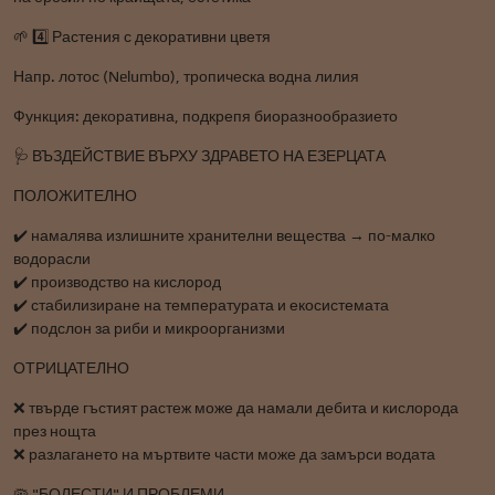
🌱 4️⃣ Растения с декоративни цветя
Напр. лотос (Nelumbo), тропическа водна лилия
Функция: декоративна, подкрепя биоразнообразието
🩺 ВЪЗДЕЙСТВИЕ ВЪРХУ ЗДРАВЕТО НА ЕЗЕРЦАТА
ПОЛОЖИТЕЛНО
✔️ намалява излишните хранителни вещества → по-малко
водорасли
✔️ производство на кислород
✔️ стабилизиране на температурата и екосистемата
✔️ подслон за риби и микроорганизми
ОТРИЦАТЕЛНО
❌ твърде гъстият растеж може да намали дебита и кислорода
през нощта
❌ разлагането на мъртвите части може да замърси водата
🦠 "БОЛЕСТИ" И ПРОБЛЕМИ