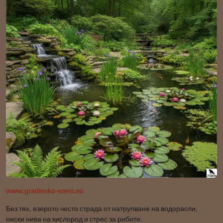
www.gradinsko-ezero.eu
Без тях, езерото често страда от натрупване на водорасли,
ниски нива на кислород и стрес за рибите.