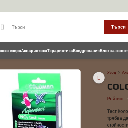
Търси
нски езера
Акваристика
Тераристика
Внедрявания
Блог за живо
Увод
Ак
COL
Рейтинг
Тест Коло
трябва да
стойност