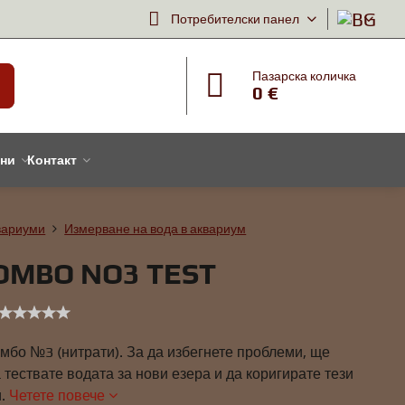
Потребителски панел
Пазарска количка
0 €
тни
Контакт
вариуми
Измерване на вода в аквариум
OMBO NO3 TEST
мбо №3 (нитрати). За да избегнете проблеми, ще
 тествате водата за нови езера и да коригирате тези
и.
Четете повече