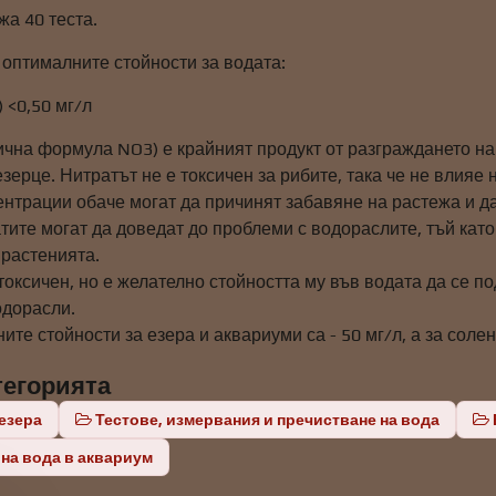
жа 40 теста.
оптималните стойности за водата:
) <0,50 мг/л
ична формула NO3) е крайният продукт от разграждането н
зерце. Нитратът не е токсичен за рибите, така че не влияе 
ентрации обаче могат да причинят забавяне на растежа и д
тите могат да доведат до проблеми с водораслите, тъй кат
 растенията.
токсичен, но е желателно стойността му във водата да се 
дорасли.
те стойности за езера и аквариуми са - 50 мг/л, а за солен
тегорията
езера
Тестове, измервания и пречистване на вода
на вода в аквариум