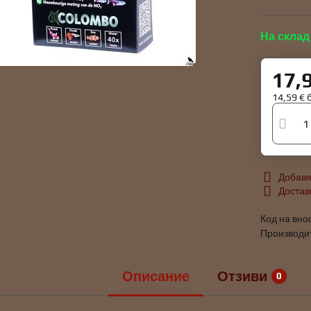
На склад
17,
14,59 €
Добавя
Достав
Код на вно
Производи
Описание
Отзиви
0