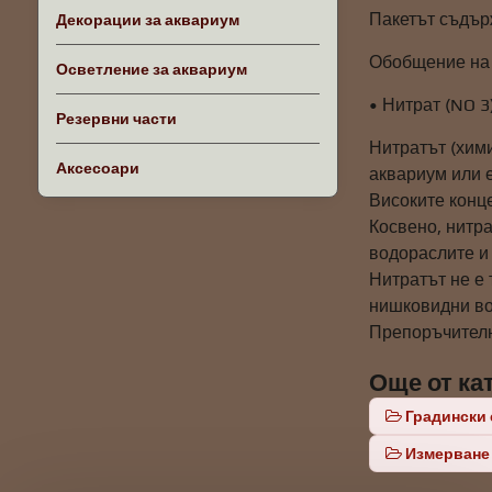
Пакетът съдър
Декорации за аквариум
Обобщение на 
Осветление за аквариум
• Нитрат (NO 3
Резервни части
Нитратът (хим
Аксесоари
аквариум или е
Високите конц
Косвено, нитра
водораслите и
Нитратът не е 
нишковидни во
Препоръчителни
Още от ка
Градински 
Измерване 