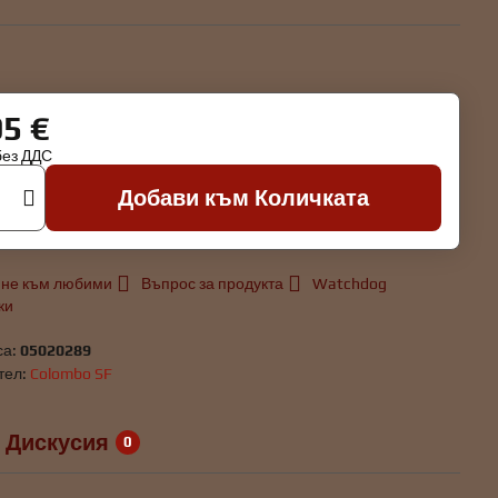
95 €
без ДДС
Добави към Количката
не към любими
Въпрос за продукта
Watchdog
ки
са:
05020289
тел:
Colombo SF
Дискусия
0