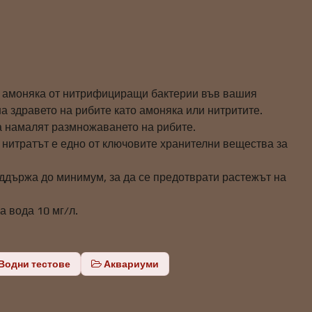
а амоняка от нитрифициращи бактерии във вашия
на здравето на рибите като амоняка или нитритите.
а намалят размножаването на рибите.
о нитратът е едно от ключовите хранителни вещества за
поддържа до минимум, за да се предотврати растежът на
а вода 10 мг/л.
Водни тестове
Аквариуми