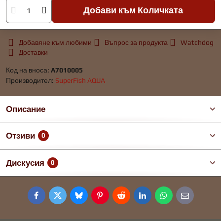
Добави към Количката
Добавяне към любими
Въпрос за продукта
Watchdog
Доставки
Код на вноса:
A7010005
Производител:
SuperFish AQUA
Описание
Отзиви
0
Дискусия
0
Facebook
Twitter
Bluesky
Pinterest
Reddit
LinkedIn
WhatsApp
E-
mail