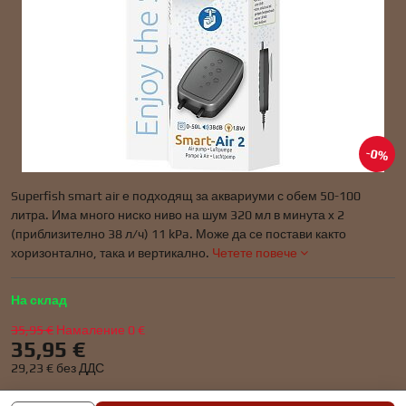
0%
Superfish smart air е подходящ за аквариуми с обем 50-100
литра. Има много ниско ниво на шум 320 мл в минута x 2
(приблизително 38 л/ч) 11 kPa. Може да се постави както
хоризонтално, така и вертикално.
Четете повече
На склад
35,95 €
Намаление
0 €
35,95 €
29,23 €
без ДДС