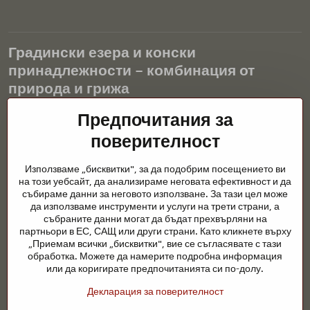
Градински езера и конски
принадлежности – комбинация от
природа и грижа
Градинските езера са красиво допълнение към всеки екстериор
Предпочитания за
и създават хармонична среда за релаксация и живот на водните
поверителност
животни. Правилната технология, филтрацията и редовната
поддръжка са ключови за чиста вода и здравословно езерце
Използваме „бисквитки", за да подобрим посещението ви
през цялата година. Също толкова важна е грижата за
на този уебсайт, да анализираме неговата ефективност и да
животните, които са част от нашия живот.
събираме данни за неговото използване. За тази цел може
да използваме инструменти и услуги на трети страни, а
Конете се нуждаят от висококачествени конски принадлежности,
събраните данни могат да бъдат прехвърляни на
правилно хранене и отговорни грижи, за да бъдат здрави, силни
партньори в ЕС, САЩ или други страни. Като кликнете върху
и доволни. Независимо дали става въпрос за екипировка за
„Приемам всички „бисквитки", вие се съгласявате с тази
ездачи, развъдчици или любители на природата, целта е да се
обработка. Можете да намерите подробна информация
създаде среда, която подкрепя естествения баланс,
или да коригирате предпочитанията си по-долу.
безопасността и благополучието както на животните, така и на
Декларация за поверителност
хората.