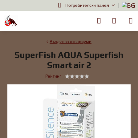
Потребителски панел
Въздух за аквариуми
SuperFish AQUA Superfish
Smart air 2
Рейтинг