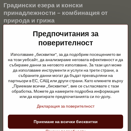
Градински езера и конски
принадлежности – комбинация от
природа и грижа
Градинските езера са красиво допълнение към всеки екстериор
Предпочитания за
и създават хармонична среда за релаксация и живот на водните
поверителност
животни. Правилната технология, филтрацията и редовната
поддръжка са ключови за чиста вода и здравословно езерце
Използваме „бисквитки", за да подобрим посещението ви
през цялата година. Също толкова важна е грижата за
на този уебсайт, да анализираме неговата ефективност и да
животните, които са част от нашия живот.
събираме данни за неговото използване. За тази цел може
да използваме инструменти и услуги на трети страни, а
Конете се нуждаят от висококачествени конски принадлежности,
събраните данни могат да бъдат прехвърляни на
правилно хранене и отговорни грижи, за да бъдат здрави, силни
партньори в ЕС, САЩ или други страни. Като кликнете върху
и доволни. Независимо дали става въпрос за екипировка за
„Приемам всички „бисквитки", вие се съгласявате с тази
ездачи, развъдчици или любители на природата, целта е да се
обработка. Можете да намерите подробна информация
създаде среда, която подкрепя естествения баланс,
или да коригирате предпочитанията си по-долу.
безопасността и благополучието както на животните, така и на
Декларация за поверителност
хората.
©
2026
Авторско право
Приемане на всички бисквитки
Предпочитания за поверителност
Декларация за поверителност