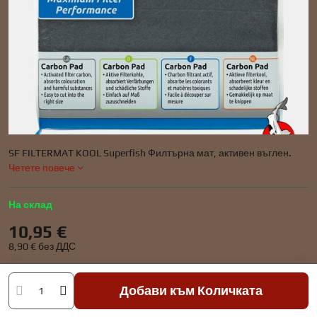
SF FILTERMAT KOOL Superfish Филтърна мат, активен въглен.
Четете повече
На склад
10,95 €
8,90 €
без ДДС
Добави към Количката