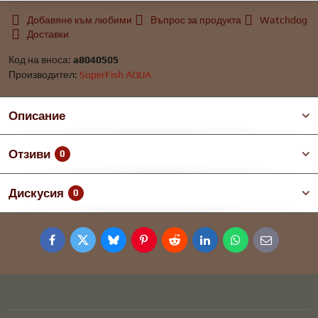
Добавяне към любими
Въпрос за продукта
Watchdog
Доставки
Код на вноса:
a8040505
Производител:
SuperFish AQUA
Описание
Отзиви
0
Дискусия
0
Facebook
Twitter
Bluesky
Pinterest
Reddit
LinkedIn
WhatsApp
E-
mail