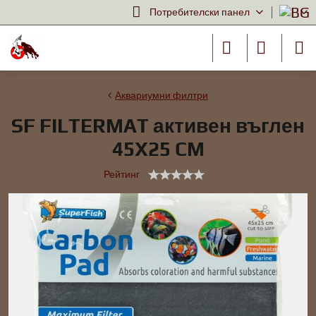
Потребителски панел
Аквариумни филтри
SF FILTERMAT активен въглен
45X25 CM
Рейтинг