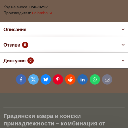
Код на вноса:
05020292
Производител:
Colombo SF
Описание
Отзиви
0
Дискусия
0
Facebook
Twitter
Bluesky
Pinterest
Reddit
LinkedIn
WhatsApp
E-
mail
Градински езера и конски
принадлежности – комбинация от