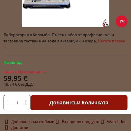
7%
Лаборатория в Коломбо. Пълен набор от професионални
тестове за тестване на вода в аквариуми и езера.
Четете повече
На склад
64,95 €
Намаление
5 €
59,95 €
48,74 €
без ДДС
Добави към Количката
Добавяне към любими
Въпрос за продукта
Watchdog
Доставки