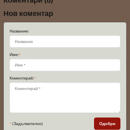
Коментари (0)
Нов коментар
Название:
Име:
*
Коментирай:
*
*
(Задължително)
Одобри