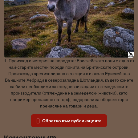
1. Произход и история на породата: Ерискейското пони е една от
най-старите местни породи понита на Британските острови.
Произхожда чрез изолирана селекция в и около Ерискей във
Външните Хебриди в северозападна Шотландия, където конете
са били необходими за ежедневни задачи от земеделските
производители (отглеждане на земеделски животни), като
например пренасяне на торф, водорасли за оборски тор и
пренасяне на товари и деца.
Обратно към публикацията