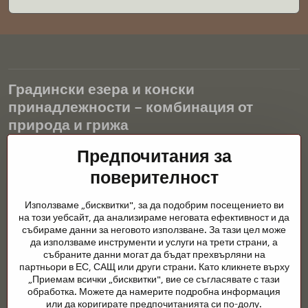
Градински езера и конски
принадлежности – комбинация от
природа и грижа
Градинските езера са красиво допълнение към всеки екстериор
Предпочитания за
и създават хармонична среда за релаксация и живот на водните
поверителност
животни. Правилната технология, филтрацията и редовната
поддръжка са ключови за чиста вода и здравословно езерце
Използваме „бисквитки", за да подобрим посещението ви
през цялата година. Също толкова важна е грижата за
на този уебсайт, да анализираме неговата ефективност и да
животните, които са част от нашия живот.
събираме данни за неговото използване. За тази цел може
да използваме инструменти и услуги на трети страни, а
Конете се нуждаят от висококачествени конски принадлежности,
събраните данни могат да бъдат прехвърляни на
правилно хранене и отговорни грижи, за да бъдат здрави, силни
партньори в ЕС, САЩ или други страни. Като кликнете върху
и доволни. Независимо дали става въпрос за екипировка за
„Приемам всички „бисквитки", вие се съгласявате с тази
ездачи, развъдчици или любители на природата, целта е да се
обработка. Можете да намерите подробна информация
създаде среда, която подкрепя естествения баланс,
или да коригирате предпочитанията си по-долу.