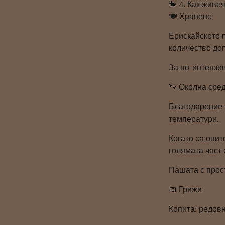
🐎 4. Как живе
🍽️ Хранене
Ерискайското п
количество до
За по-интензив
🐾 Околна сре
Благодарение н
температури.
Когато са опит
голямата част 
Пашата с прос
🧼 Грижи
Копита: редов