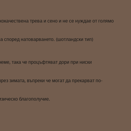
окачествена трева и сено и не се нуждае от голямо
ра според натоварването. (шотландски тип)
реме, така че процъфтяват дори при ниски
през зимата, въпреки че могат да прекарват по-
изическо благополучие.