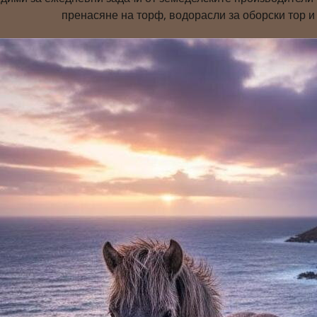
пренасяне на торф, водорасли за оборски тор и