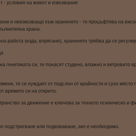
ят - условия на живот и изисквания
они е неизискващо към храненето - то процъфтява на висок
пълнителна храна.
на работа (езда, впрягане), храненето трябва да се регули
да
а генетиката си, те понасят студено, влажно и ветровито в
омени, те се нуждаят от подслон от крайности и сухо място 
от времето си на открито.
транство за движение е ключова за тяхното психическо и ф
но подстригване или подковаване, ако е необходимо.