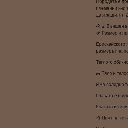
Породата е пр
племенни книги
да я защитят. 
🐴 2. Външен 
📏 Размер и п
Ерискайското п
размерът на п
Теглото обикно
🧱 Тяло и тел
Има солидно тя
Главата е широ
Краката и копи
🎨 Цвят на коз