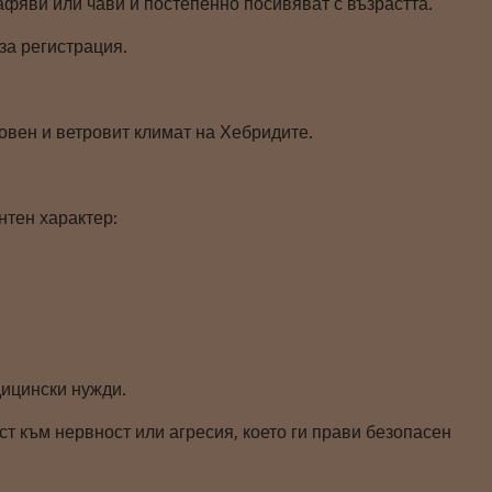
афяви или чави и постепенно посивяват с възрастта.
за регистрация.
довен и ветровит климат на Хебридите.
нтен характер:
дицински нужди.
ст към нервност или агресия, което ги прави безопасен