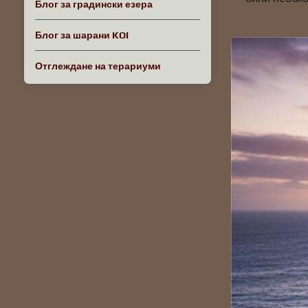
Блог за градински езера
Блог за шарани KOI
Отглеждане на терариуми