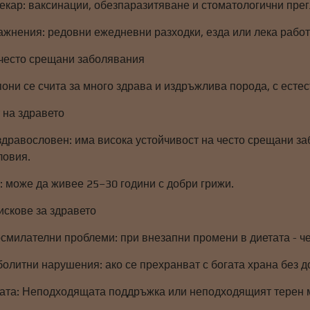
кар: ваксинации, обезпаразитяване и стоматологични прегл
ажнения: редовни ежедневни разходки, езда или лека работ
и често срещани заболявания
они се счита за много здрава и издръжлива порода, с естес
 на здравето
здравословен: има висока устойчивост на често срещани з
ловия.
: може да живее 25–30 години с добри грижи.
искове за здравето
смилателни проблеми: при внезапни промени в диетата - че
олитни нарушения: ако се прехранват с богата храна без 
тата: Неподходящата поддръжка или неподходящият терен мо