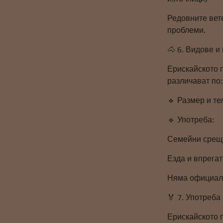
Редовните вет
проблеми.
🐴 6. Видове и
Ерискайското п
различават по:
🔹 Размер и те
🔹 Употреба:
Семейни срещу
Езда и впрегат
Няма официале
🏅 7. Употреба
Ерискайското 