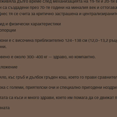
еживяла дълго време след механизацията на 19-ти и 20-ти 
 са създадени през 70-те години на миналия век и оттогав
Днес тя се счита за критично застрашена и централизирани
вид и физически характеристики
ропорции
они е с височина приблизително 124–138 см (12,0–13,2 ръце
они.
вено е около 300–400 кг — здраво, но компактно.
осложение
ло, къс гръб и дълбок гръден кош, което го прави сравните
ка с големи, приятелски очи и специално пригодени ноздри
тата са къси и много здрави, което им помага да се движат 
ината