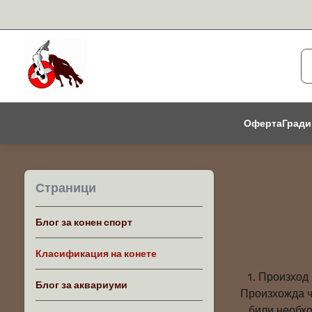
Оферта
Гради
Страници
Блог за конен спорт
Класификация на конете
1. Произход
Блог за аквариуми
Произхожда ч
били необхо