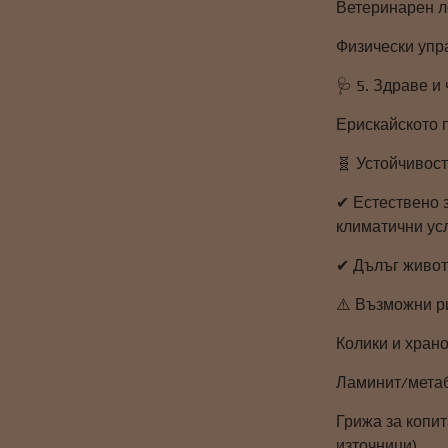
Ветеринарен ле
Физически упр
🩺 5. Здраве 
Ерискайското п
🧬 Устойчивост
✔ Естествено 
климатични ус
✔ Дълъг живот
⚠️ Възможни р
Колики и храно
Ламинит/метаб
Грижа за копи
източници)