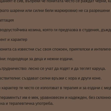
аният е сив, въпреки че понитата често се раждат черни, к
(като шарени или силни бели маркировки) не са разрешени 
даптация
 водоустойчива козина, която ги предпазва в студения, дъж
ент и характер
онита са известни със своя спокоен, приятелски и интелиге
йни: подходящи за деца и нежни ездачи.
трудничество: лесно се учат да яздят и да теглят каруца.
ствителни: създават силни връзки с хора и други коне.
 характер те често се използват в терапия и за ездачи с ме
пераментът им е мек, уравновесен и надежден, без склонно
йна и терапевтична употреба.