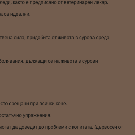
еди, както е предписано от ветеринарен лекар.
а са идеални.
твена сила, придобита от живота в сурова среда.
аболявания, дължащи се на живота в сурови
сто срещани при всички коне.
достатъчно упражнения.
гат да доведат до проблеми с копитата. (дървосеч от