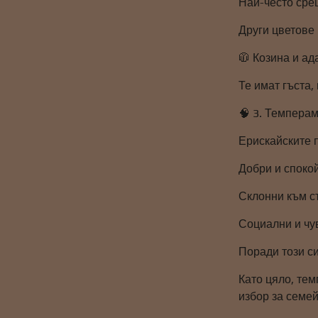
Най-често срещ
Други цветове 
🧥 Козина и а
Те имат гъста,
🧠 3. Темперам
Ерискайските п
Добри и споко
Склонни към съ
Социални и чув
Поради този си
Като цяло, тем
избор за семе