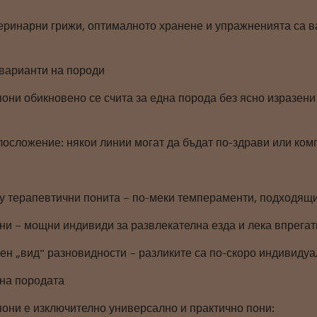
еринарни грижи, оптималното хранене и упражненията са в
 варианти на породи
они обикновено се счита за една порода без ясно изразени 
лосложение: някои линии могат да бъдат по-здрави или комп
 терапевтични понита – по-меки темпераменти, подходящи
ни – мощни индивиди за развлекателна езда и лека впрегат
н „вид" разновидности – разликите са по-скоро индивидуа
 на породата
пони е изключително универсално и практично пони: