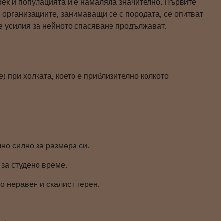
век и популацията ѝ е намаляла значително. Първите
а организациите, занимаващи се с породата, се опитват
те усилия за нейното спасяване продължават.
) при холката, което е приблизително колкото
лно силно за размера си.
 за студено време.
по неравен и скалист терен.