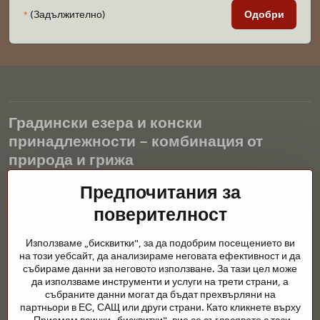
*
(Задължително)
Одобри
Градински езера и конски
принадлежности – комбинация от
природа и грижа
Градинските езера са красиво допълнение към всеки екстериор
Предпочитания за
и създават хармонична среда за релаксация и живот на водните
поверителност
животни. Правилната технология, филтрацията и редовната
поддръжка са ключови за чиста вода и здравословно езерце
Използваме „бисквитки", за да подобрим посещението ви
през цялата година. Също толкова важна е грижата за
на този уебсайт, да анализираме неговата ефективност и да
животните, които са част от нашия живот.
събираме данни за неговото използване. За тази цел може
да използваме инструменти и услуги на трети страни, а
Конете се нуждаят от висококачествени конски принадлежности,
събраните данни могат да бъдат прехвърляни на
правилно хранене и отговорни грижи, за да бъдат здрави, силни
партньори в ЕС, САЩ или други страни. Като кликнете върху
и доволни. Независимо дали става въпрос за екипировка за