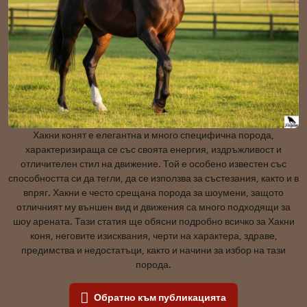
Хакни конят е елегантна и много специфична порода,
характеризираща се със своята енергия, издръжливост и
отличителен стил на движение. Той е особено известен със
способността си да тегли, да се използва за състезания, както и в
впряг. Хакни е често срещана порода за шоумени, защото
отличният му външен вид и движения са много подходящи за
шоу арената. Тази статия ще обясни подробно всичко за Хакни
коня, неговите изисквания, черти на характера, здраве,
предимства и недостатъци, както и начини за избор на тази
порода.
Обратно към публикацията