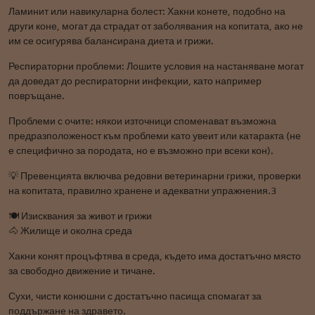
Ламинит или навикуларна болест: Хакни конете, подобно на
други коне, могат да страдат от заболявания на копитата, ако не
им се осигурява балансирана диета и грижи.
Респираторни проблеми: Лошите условия на настаняване могат
да доведат до респираторни инфекции, като например
повръщане.
Проблеми с очите: някои източници споменават възможна
предразположеност към проблеми като увеит или катаракта (не
е специфично за породата, но е възможно при всеки кон).
💡 Превенцията включва редовни ветеринарни грижи, проверки
на копитата, правилно хранене и адекватни упражнения.3
🍽️ Изисквания за живот и грижи
🐴 Жилище и околна среда
Хакни конят процъфтява в среда, където има достатъчно място
за свободно движение и тичане.
Сухи, чисти конюшни с достатъчно пасища спомагат за
поддържане на здравето.