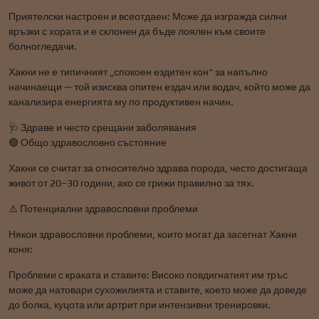
Приятелски настроен и всеотдаен: Може да изгражда силни
връзки с хората и е склонен да бъде лоялен към своите
болногледачи.
Хакни не е типичният „спокоен ездитен кон" за напълно
начинаещи — той изисква опитен ездач или водач, който може да
канализира енергията му по продуктивен начин.
🩺 Здраве и често срещани заболявания
🟢 Общо здравословно състояние
Хакни се считат за относително здрава порода, често достигаща
живот от 20–30 години, ако се грижи правилно за тях.
⚠️ Потенциални здравословни проблеми
Някои здравословни проблеми, които могат да засегнат Хакни
коня:
Проблеми с краката и ставите: Високо повдигнатият им тръс
може да натовари сухожилията и ставите, което може да доведе
до болка, куцота или артрит при интензивни тренировки.