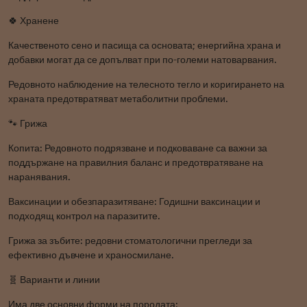
🍀 Хранене
Качественото сено и пасища са основата; енергийна храна и
добавки могат да се допълват при по-големи натоварвания.
Редовното наблюдение на телесното тегло и коригирането на
храната предотвратяват метаболитни проблеми.
🐾 Грижа
Копита: Редовното подрязване и подковаване са важни за
поддържане на правилния баланс и предотвратяване на
наранявания.
Ваксинации и обезпаразитяване: Годишни ваксинации и
подходящ контрол на паразитите.
Грижа за зъбите: редовни стоматологични прегледи за
ефективно дъвчене и храносмилане.
🧬 Варианти и линии
Има две основни форми на породата: