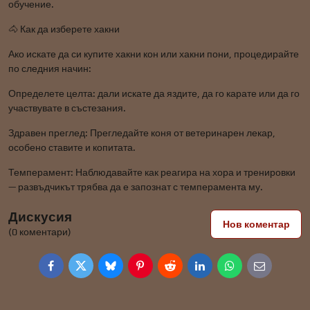
обучение.
🐴 Как да изберете хакни
Ако искате да си купите хакни кон или хакни пони, процедирайте
по следния начин:
Определете целта: дали искате да яздите, да го карате или да го
участвувате в състезания.
Здравен преглед: Прегледайте коня от ветеринарен лекар,
особено ставите и копитата.
Темперамент: Наблюдавайте как реагира на хора и тренировки
— развъдчикът трябва да е запознат с темперамента му.
Дискусия
Нов коментар
(0 коментари)
Facebook
Twitter
Bluesky
Pinterest
Reddit
LinkedIn
WhatsApp
E-
mail