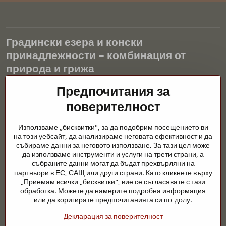
Градински езера и конски
принадлежности – комбинация от
природа и грижа
Градинските езера са красиво допълнение към всеки екстериор
Предпочитания за
и създават хармонична среда за релаксация и живот на водните
поверителност
животни. Правилната технология, филтрацията и редовната
поддръжка са ключови за чиста вода и здравословно езерце
Използваме „бисквитки", за да подобрим посещението ви
през цялата година. Също толкова важна е грижата за
на този уебсайт, да анализираме неговата ефективност и да
животните, които са част от нашия живот.
събираме данни за неговото използване. За тази цел може
да използваме инструменти и услуги на трети страни, а
Конете се нуждаят от висококачествени конски принадлежности,
събраните данни могат да бъдат прехвърляни на
правилно хранене и отговорни грижи, за да бъдат здрави, силни
партньори в ЕС, САЩ или други страни. Като кликнете върху
и доволни. Независимо дали става въпрос за екипировка за
„Приемам всички „бисквитки", вие се съгласявате с тази
ездачи, развъдчици или любители на природата, целта е да се
обработка. Можете да намерите подробна информация
създаде среда, която подкрепя естествения баланс,
или да коригирате предпочитанията си по-долу.
безопасността и благополучието както на животните, така и на
Декларация за поверителност
хората.