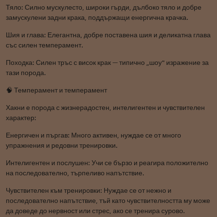
Тяло: Силно мускулесто, широки гърди, дълбоко тяло и добре
замускулени задни крака, поддържащи енергична крачка.
Шия и глава: Елегантна, добре поставена шия и деликатна глава
със силен темперамент.
Походка: Силен тръс с висок крак — типично „шоу" изражение за
тази порода.
🧠 Темперамент и темперамент
Хакни е порода с жизнерадостен, интелигентен и чувствителен
характер:
Енергичен и пъргав: Много активен, нуждае се от много
упражнения и редовни тренировки.
Интелигентен и послушен: Учи се бързо и реагира положително
на последователно, търпеливо напътствие.
Чувствителен към тренировки: Нуждае се от нежно и
последователно напътствие, тъй като чувствителността му може
да доведе до нервност или стрес, ако се тренира сурово.