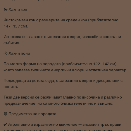
🐎 Хакни кон
Чистокръвен кон с размерите на среден кон (приблизително
147–157 см).
Използва се главно в състезания с впряг, изложби и социални
събития.
🐴 Хакни пони
По-малка форма на породата (приблизително 122–142 см),
която запазва типичните енергични алюри и атлетичен характер.
Подходяща за детска езда, състезания с впряг и дисциплини с
понита.
Тези две версии се различават главно по височина и различно
предназначение, но са много близки генетично и външно.
🟢 Предимства на породата
✔️ Атрактивно и изразително движение — високият тръс прави
хакни звезда в състезанията по шоу и впрегатни спортове.