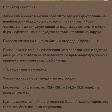
Произход и история
Хакни е възникнал в Англия през 18-ти век чрез кръстосване на
норфолкски и йоркширски рисаци с пленени английски
чистокръвни коне и други линии за езда, за да се получи силен,
бърз и ефикасен кон, подходящ за тръс и теглене на каруци.
Първата племенна книга за Хакни е създадена през 1833 г.
Първоначално са били използвани като работни коне и ездитни
рисаци, но с появата на железниците се превръщат предимно в
привлекателни коне за изложби и езда.
📏 Външен вид и екстериор
Хакни има характерен енергичен екстериор:
Височина: приблизително 152–158 см (14,2–15,2 ръце), т.е.
средно голям кон.
Цвят на козината: най-често кестеняв (кафяв), кафяв, черен или
кестеняв; бели петна са разрешени.