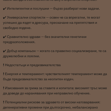
✔️ Интелигентни и послушни — бързо разбират нови задачи.
✔️ Универсални спортисти — освен че са впрегатни, те могат
успешно да яздят в дресура, прескачане на препятствия и
свободно яздене.
✔️ Сравнително здрави — без значителни генетични
предразположения.
✔️ Добър компаньон — когато са правилно социализирани, те са
дружелюбни и лоялни.
❗ Недостатъци и предизвикателства
❗ Енергия и темперамент: чувствителният темперамент може да
бъде предизвикателство за неопитен ездач.
❗ Изисквания за грижа за ставите и копитата: високият тръс може
да доведе до наранявания при неправилно обучение.
❗ Потенциални рискове за здравето от високи натоварвания:
дегенеративни промени при дългосрочно, небалансирано