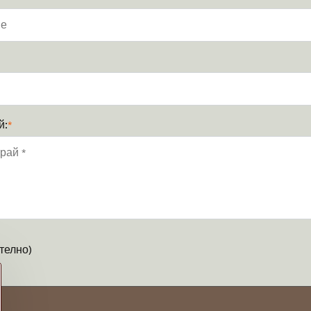
й:
*
телно)