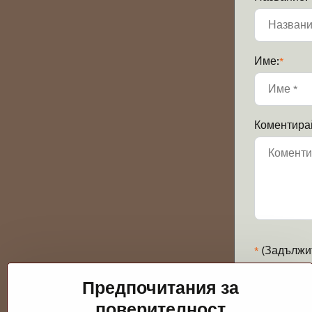
Име:
*
Коментира
*
(Задължи
Предпочитания за
поверителност