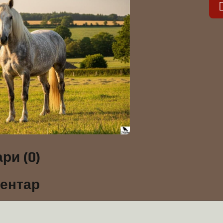
ри (0)
ментар