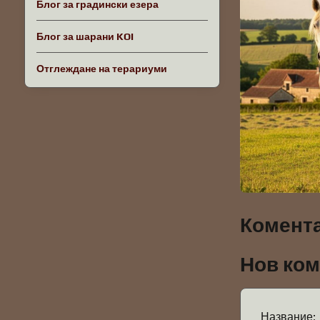
Блог за градински езера
Блог за шарани KOI
Отглеждане на терариуми
Комента
Нов ко
Название: