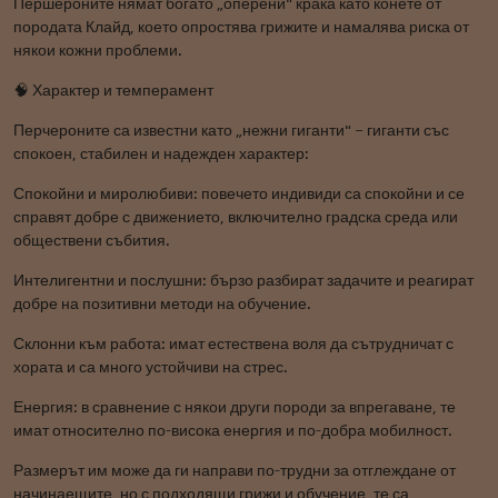
Першероните нямат богато „оперени" крака като конете от
породата Клайд, което опростява грижите и намалява риска от
някои кожни проблеми.
🧠 Характер и темперамент
Перчероните са известни като „нежни гиганти" – гиганти със
спокоен, стабилен и надежден характер:
Спокойни и миролюбиви: повечето индивиди са спокойни и се
справят добре с движението, включително градска среда или
обществени събития.
Интелигентни и послушни: бързо разбират задачите и реагират
добре на позитивни методи на обучение.
Склонни към работа: имат естествена воля да сътрудничат с
хората и са много устойчиви на стрес.
Енергия: в сравнение с някои други породи за впрегаване, те
имат относително по-висока енергия и по-добра мобилност.
Размерът им може да ги направи по-трудни за отглеждане от
начинаещите, но с подходящи грижи и обучение, те са