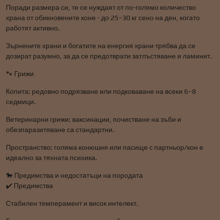
Поради размера си, те се нуждаят от по-голямо количество
храна от обикновените коне - до 25–30 кг сено на ден, когато
работят активно.
Зърнените храни и богатите на енергия храни трябва да се
дозират разумно, за да се предотврати затлъстяване и ламинит.
🐾 Грижи
Копита: редовно подрязване или подковаване на всеки 6–8
седмици.
Ветеринарни грижи: ваксинации, почистване на зъби и
обезпаразитяване са стандартни.
Пространство: голяма конюшня или пасище с партньор/кон е
идеално за тяхната психика.
🐎 Предимства и недостатъци на породата
✔️ Предимства
Стабилен темперамент и висок интелект.