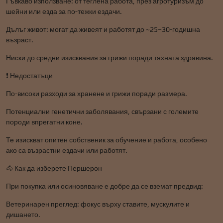
Гъвкаво използване: от теглена работа, през агротуризъм до
шейни или езда за по-тежки ездачи.
Дълъг живот: могат да живеят и работят до ~25–30-годишна
възраст.
Ниски до средни изисквания за грижи поради тяхната здравина.
❗ Недостатъци
По-високи разходи за хранене и грижи поради размера.
Потенциални генетични заболявания, свързани с големите
породи впрегатни коне.
Те изискват опитен собственик за обучение и работа, особено
ако са възрастни ездачи или работят.
🐴 Как да изберете Першерон
При покупка или осиновяване е добре да се вземат предвид:
Ветеринарен преглед: фокус върху ставите, мускулите и
дишането.