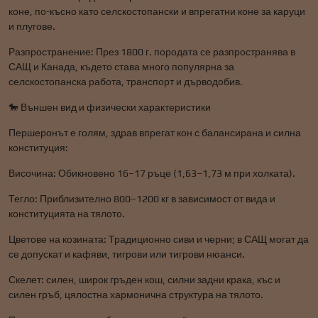
коне, по-късно като селскостопански и впрегатни коне за каруци
и плугове.
Разпространение: През 1800 г. породата се разпространява в
САЩ и Канада, където става много популярна за
селскостопанска работа, транспорт и дърводобив.
🐎 Външен вид и физически характеристики
Першеронът е голям, здрав впрегат кон с балансирана и силна
конституция:
Височина: Обикновено 16–17 ръце (1,63–1,73 м при холката).
Тегло: Приблизително 800–1200 кг в зависимост от вида и
конституцията на тялото.
Цветове на козината: Традиционно сиви и черни; в САЩ могат да
се допускат и кафяви, тигрови или тигрови нюанси.
Скелет: силен, широк гръден кош, силни задни крака, къс и
силен гръб, цялостна хармонична структура на тялото.