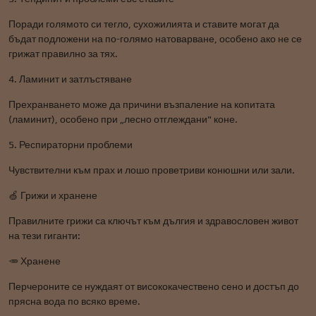
Поради голямото си тегло, сухожилията и ставите могат да
бъдат подложени на по-голямо натоварване, особено ако не се
грижат правилно за тях.
4. Ламинит и затлъстяване
Прехранването може да причини възпаление на копитата
(ламинит), особено при „лесно отглеждани" коне.
5. Респираторни проблеми
Чувствителни към прах и лошо проветриви конюшни или зали.
🍏 Грижи и хранене
Правилните грижи са ключът към дългия и здравословен живот
на тези гиганти:
🥕 Хранене
Перчероните се нуждаят от висококачествено сено и достъп до
прясна вода по всяко време.