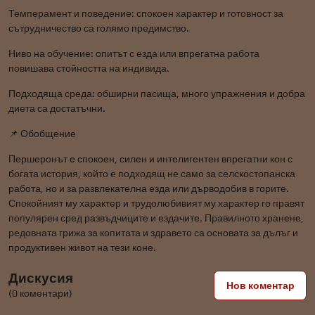
Темперамент и поведение: спокоен характер и готовност за
сътрудничество са голямо предимство.
Ниво на обучение: опитът с езда или впрегатна работа
повишава стойността на индивида.
Подходяща среда: обширни пасища, много упражнения и добра
диета са достатъчни.
📌 Обобщение
Першеронът е спокоен, силен и интелигентен впрегатни кон с
богата история, който е подходящ не само за селскостопанска
работа, но и за развлекателна езда или дърводобив в горите.
Спокойният му характер и трудолюбивият му характер го правят
популярен сред развъдчиците и ездачите. Правилното хранене,
редовната грижа за копитата и здравето са основата за дълъг и
продуктивен живот на тези коне.
Дискусия
Нов коментар
(0 коментари)