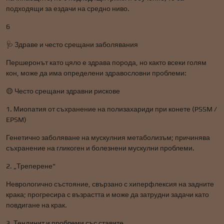
подходящи за ездачи на средно ниво.
6
🩺 Здраве и често срещани заболявания
Першеронът като цяло е здрава порода, но както всеки голям
кон, може да има определени здравословни проблеми:
🟡 Често срещани здравни рискове
1. Миопатия от съхранение на полизахариди при конете (PSSM /
EPSM)
Генетично заболяване на мускулния метаболизъм; причинява
съхранение на гликоген и болезнени мускулни проблеми.
2. „Треперене"
Неврологично състояние, свързано с хиперфлексия на задните
крака; прогресира с възрастта и може да затрудни задачи като
повдигане на крак.
3. Тендинит и проблеми със ставите