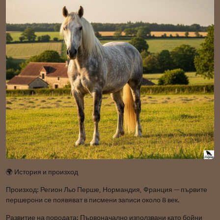
🌍 История и произход
Произход: Регион Льо Перше, Нормандия, Франция — първите
першерони се появяват в писмени записи около 8 век.
Развитие на породата: Първоначално използвани като бойни