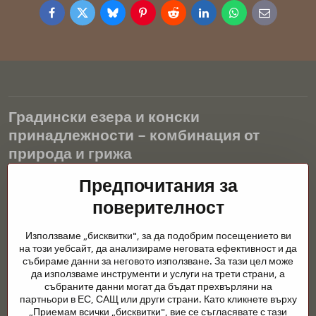
Facebook
Twitter
Bluesky
Pinterest
Reddit
LinkedIn
WhatsApp
E-
mail
Градински езера и конски
принадлежности – комбинация от
природа и грижа
Градинските езера са красиво допълнение към всеки екстериор
Предпочитания за
и създават хармонична среда за релаксация и живот на водните
поверителност
животни. Правилната технология, филтрацията и редовната
поддръжка са ключови за чиста вода и здравословно езерце
Използваме „бисквитки", за да подобрим посещението ви
през цялата година. Също толкова важна е грижата за
на този уебсайт, да анализираме неговата ефективност и да
животните, които са част от нашия живот.
събираме данни за неговото използване. За тази цел може
да използваме инструменти и услуги на трети страни, а
Конете се нуждаят от висококачествени конски принадлежности,
събраните данни могат да бъдат прехвърляни на
правилно хранене и отговорни грижи, за да бъдат здрави, силни
партньори в ЕС, САЩ или други страни. Като кликнете върху
и доволни. Независимо дали става въпрос за екипировка за
„Приемам всички „бисквитки", вие се съгласявате с тази