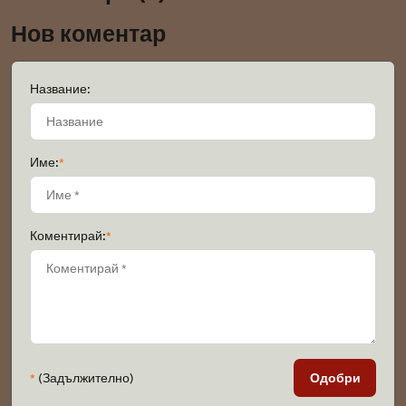
Нов коментар
Название:
Име:
*
Коментирай:
*
*
(Задължително)
Одобри