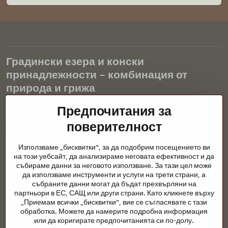
Градински езера и конски
принадлежности – комбинация от
природа и грижа
Градинските езера са красиво допълнение към всеки екстериор
Предпочитания за
и създават хармонична среда за релаксация и живот на водните
поверителност
животни. Правилната технология, филтрацията и редовната
поддръжка са ключови за чиста вода и здравословно езерце
Използваме „бисквитки", за да подобрим посещението ви
през цялата година. Също толкова важна е грижата за
на този уебсайт, да анализираме неговата ефективност и да
животните, които са част от нашия живот.
събираме данни за неговото използване. За тази цел може
да използваме инструменти и услуги на трети страни, а
Конете се нуждаят от висококачествени конски принадлежности,
събраните данни могат да бъдат прехвърляни на
правилно хранене и отговорни грижи, за да бъдат здрави, силни
партньори в ЕС, САЩ или други страни. Като кликнете върху
и доволни. Независимо дали става въпрос за екипировка за
„Приемам всички „бисквитки", вие се съгласявате с тази
ездачи, развъдчици или любители на природата, целта е да се
обработка. Можете да намерите подробна информация
създаде среда, която подкрепя естествения баланс,
или да коригирате предпочитанията си по-долу.