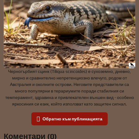
Черногърбият сцинк (Tiliqua scincoides) е сухоземно, дневно,
мирно и сравнително непретенциозно влечуго, родом от
Австралия и околните острови. Неговите представители са
много популярни в терариумите поради стабилния си
темперамент, здравина и привлекателен външен вид - особено
яркосиния си език, който използват като защитен сигнал.
Обратно към публикацията
Коментари (0)