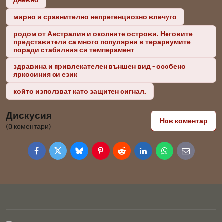
дневно
мирно и сравнително непретенциозно влечуго
родом от Австралия и околните острови. Неговите
представители са много популярни в терариумите
поради стабилния си темперамент
здравина и привлекателен външен вид - особено
яркосиния си език
който използват като защитен сигнал.
Дискусия
Нов коментар
(0 коментари)
Facebook
Twitter
Bluesky
Pinterest
Reddit
LinkedIn
WhatsApp
E-
mail