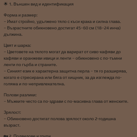
🌟 1. Външен вид и идентификация
Форма и размер:
– Имат стройно, удължено тяло с къси крака и силна глава.
– Възрастните обикновено достигат 45–60 см (18–24 инча)
дължина.
Цвят и шарка:
– Цветовете на тялото могат да варират от сиво-кафяви до
кафяви и оранжеви ивици и ленти – обикновено с по-тъмни
ленти по гърба и страните.
– Синият език е характерна защитна перла – тя го разширява,
когато е стресирана или бяга от хищник, за да изглежда по-
голяма и по-непривлекателна.
Полови разлики:
– Мъжките често са по-здрави с по-масивна глава от женските.
Зрялост:
– Обикновено достигат полова зрялост около 2-годишна
възраст.
🏡 2. Подвидове и групи