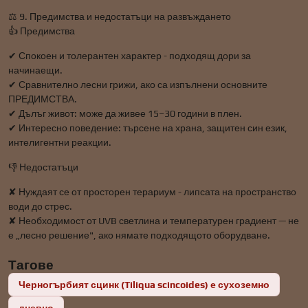
⚖️ 9. Предимства и недостатъци на развъждането
👍 Предимства
✔ Спокоен и толерантен характер - подходящ дори за
начинаещи.
✔ Сравнително лесни грижи, ако са изпълнени основните
ПРЕДИМСТВА.
✔ Дълъг живот: може да живее 15–30 години в плен.
✔ Интересно поведение: търсене на храна, защитен син език,
интелигентни реакции.
👎 Недостатъци
✘ Нуждаят се от просторен терариум - липсата на пространство
води до стрес.
✘ Необходимост от UVB светлина и температурен градиент — не
е „лесно решение", ако нямате подходящото оборудване.
Тагове
Черногърбият сцинк (Tiliqua scincoides) е сухоземно