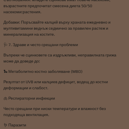
възрастните предпочитат смесена диета 50/50
насекоми:растения.
Добавки: Поръсвайте калций върху храната ежедневно и
мултивитамини веднъж седмично за правилен растеж и
минерализация на костите.
🩺 7. Здраве и често срещани проблеми
Въпреки че сцинковете са издръжливи, неправилната грижа
може да доведе до:
🐍 Метаболитно костно заболяване (MBD)
Резултат от UVB или калциев дефицит, водещ до костни
деформации и слабост.
🫁 Респираторни инфекции
Често срещани при ниски температури и влажност без
подходяща вентилация.
🪱 Паразити