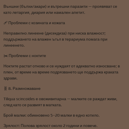
Външни (бълхи/акари) и вътрешни паразити — проявяват се
като летаргия, диария или намален апетит.
🩹 Проблеми с козината и кожата
Неправилно линеене (дисекдиза) при ниска влажност;
поддържането на влажен ъгъл в терариума помага при
линеенето.
✂️ Проблеми с ноктите
Ноктите растат отново и се нуждаят от адекватно износване; в
плен, от време на време подрязването ще поддържа краката
здрави.
🧬 8. Размножаване
Tiliqua scincoides е овоживипарна — малките се раждат живи,
след като се развият в матката.
Брой малки: обикновено 5–20 малки в едно котило.
Зрялост: Полова зрялост около 2 години и повече.