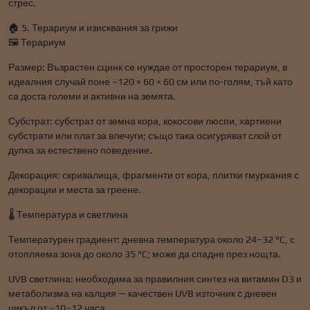
стрес.
🏠 5. Терариум и изисквания за грижи
🖼️ Терариум
Размер: Възрастен сцинк се нуждае от просторен терариум, в
идеалния случай поне ~120 × 60 × 60 см или по-голям, тъй като
са доста големи и активни на земята.
Субстрат: субстрат от земна кора, кокосови люспи, хартиени
субстрати или плат за влечуги; също така осигуряват слой от
дупка за естествено поведение.
Декорация: скривалища, фрагменти от кора, плитки гмуркания с
декорации и места за греене.
🌡️ Температура и светлина
Температурен градиент: дневна температура около 24–32 °C, с
отопляема зона до около 35 °C; може да спадне през нощта.
UVB светлина: необходима за правилния синтез на витамин D3 и
метаболизма на калция — качествен UVB източник с дневен
цикъл от ~10–12 часа.