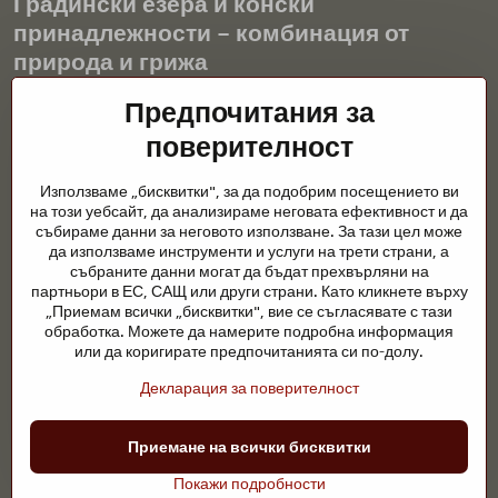
Градински езера и конски
принадлежности – комбинация от
природа и грижа
Градинските езера са красиво допълнение към всеки екстериор
Предпочитания за
и създават хармонична среда за релаксация и живот на водните
поверителност
животни. Правилната технология, филтрацията и редовната
поддръжка са ключови за чиста вода и здравословно езерце
Използваме „бисквитки", за да подобрим посещението ви
през цялата година. Също толкова важна е грижата за
на този уебсайт, да анализираме неговата ефективност и да
животните, които са част от нашия живот.
събираме данни за неговото използване. За тази цел може
да използваме инструменти и услуги на трети страни, а
Конете се нуждаят от висококачествени конски принадлежности,
събраните данни могат да бъдат прехвърляни на
правилно хранене и отговорни грижи, за да бъдат здрави, силни
партньори в ЕС, САЩ или други страни. Като кликнете върху
и доволни. Независимо дали става въпрос за екипировка за
„Приемам всички „бисквитки", вие се съгласявате с тази
ездачи, развъдчици или любители на природата, целта е да се
обработка. Можете да намерите подробна информация
създаде среда, която подкрепя естествения баланс,
или да коригирате предпочитанията си по-долу.
безопасността и благополучието както на животните, така и на
Декларация за поверителност
хората.
©
2026
Авторско право
Приемане на всички бисквитки
Предпочитания за поверителност
Декларация за поверителност
Покажи подробности
Уебсайтът създаден с:
BiznisWeb.sk