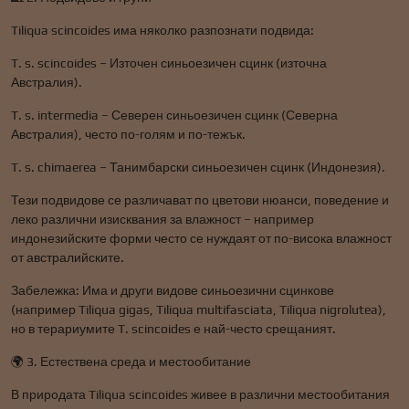
Tiliqua scincoides има няколко разпознати подвида:
T. s. scincoides – Източен синьоезичен сцинк (източна
Австралия).
T. s. intermedia – Северен синьоезичен сцинк (Северна
Австралия), често по-голям и по-тежък.
T. s. chimaerea – Танимбарски синьоезичен сцинк (Индонезия).
Тези подвидове се различават по цветови нюанси, поведение и
леко различни изисквания за влажност – например
индонезийските форми често се нуждаят от по-висока влажност
от австралийските.
Забележка: Има и други видове синьоезични сцинкове
(например Tiliqua gigas, Tiliqua multifasciata, Tiliqua nigrolutea),
но в терариумите T. scincoides е най-често срещаният.
🌍 3. Естествена среда и местообитание
В природата Tiliqua scincoides живее в различни местообитания