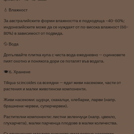
💧 Влажност
За австралийските форми влажността е подходяща ~40–60%;
индонезийските може да се нуждаят от по-висока влажност (60–
80%) в зависимост от подвида.
💦 Вода
Допълвайте плитка купа с чиста вода ежедневно — сцинковете
пият охотно и понякога дори се потапят във водата.
🍽️ 6. Хранене
Tiliqua scincoides са всеядни — ядат живи насекоми, части от
растения и малки животински компоненти.
Живи насекоми: щурци, скакалци, хлебарки, ларви (напр.
брашнени червеи, суперчервеи).
Растителни компоненти: листни зеленчуци (напр. цвекло,
глухарчета), малки парченца плодове в малки количества.
Съотношения: младите сцинкове имат повече насекоми,