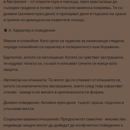
в Австралия – от открити гори и пасища, през храсталаци до
съседни градини и почви с листна или каменна покривка. Те са
дневни (активни през деня) и прекарват деня в търсене на храна
и греене по краищата на покритите площи.
🧠 4. Характер и поведение
Мирни и спокойни: Като цяло са чудесни за начинаещи гледачи,
поради спокойния си характер и толерантност към боравене.
Бдителни, когато са заплашени: Когато се чувстват застрашени,
те издуват телата си, съскат и изпъкват сините си езици като
защита.
Автомоза на опашката: Те могат да се откажат от опашките си,
когато са изключително застрашени, които след това израстват
отново - макар и не винаги в оригиналната си форма.
Дневно поведение: Активни през деня, търсят храна, подслон и
слънчеви места.
Социални взаимоотношения: Предпочитат самотни - множество
индивиди заедно могат да доведат до конфликтно поведение и