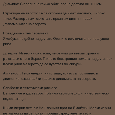
Дължина: С правилна грижа обикновено достига 80-100 см.
Структура на тялото: Те са склонни да имат масивно, широко
тяло. Размерът им, съчетан с яркия им цвят, ги прави
„флагманите" на езерото.
Поведение и темперамент
Ямабуки, подобно на другите Огони, е изключително послушна
риба.
Доверие: Известни са с това, че се учат да вземат храна от
ръката ви много бързо. Тяхното безстрашие помага на други, по-
плахи риби в езерото да се чувстват по-сигурни.
Активност: Те са енергични плувци, които са постоянно в
движение, оживявайки красиво динамиката на езерото.
Слабости и естетически рискове
Въпреки че е здрав сорт, той има свои специфични естетически
недостатъци:
Шими (черни петна): Най-лошият враг на Ямабуки. Малки черни
петна могат да се появят поради стрес, генетика или