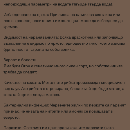
неподходящи параметри на водата (твърде твърда вода).
Избледняване на цвета: При липса на слънчева светлина или
лошо хранене, наситеният им жълт цвят може да избледнее до
кремав.
Видимост на нараняванията: Всяка драскотина или започващо
възпаление е видимо по яркото, едноцветно тяло, което изисква
бдителност от страна на собственика.
Здраве и болести
Ямабуки Огон е генетично много силен сорт, но собствениците
трябва да следят:
Качество на кожата: Металните рибки произвеждат специфичен
вид слуз. Ако рибата е стресирана, блясъкът ѝ ще бъде матов, а
кожата ѝ ще изглежда матова.
Бактериални инфекции: Червените жилки по перките са първият
признак, че нивата на нитрити или амоняк се повишават в
езерото.
Паразити: Светлият им цвят прави кожните паразити (като