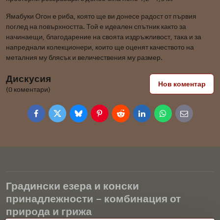
Ямабуки Огон е риба, която ще ви донесе радост от първия
поглед на повърхността. Той е идеален спътник както за
начинаещи, благодарение на своята издръжливост, така и за
напреднали колекционери, които ще оценят качеството на
металния му блясък и величествения му размер.
Дискусия
Нов коментар
(0 коментари)
Facebook
Twitter
Bluesky
Pinterest
Reddit
LinkedIn
WhatsApp
E-
mail
Градински езера и конски
принадлежности – комбинация от
природа и грижа