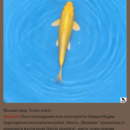
Външен вид: Течно злато
Ямабуки
Огон принадлежи към категорията Хикари Муджи
(едноцветни металически риби). Името „Ямабуки" произлиза от
японската жълта роза (Kerria japonica), което точно описва