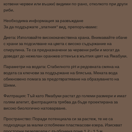
котвени червеи или въшки) видими по-рано, отколкото при други
риби.
Необходима информация за развъждане
За да поддържате „златния" вид, препоръчваме:
Диета: Използвайте висококачествена храна. Внимавайте обаче
с храни за подсилване на цвета с високо съдържание на
спирулина. Те са предназначени за червени риби и могат да
доведат до нежелан оранжев оттенък в жълтия цвят на Ямабуки.
Параметри на водата: Стабилното pH и редовната смяна на
водата са ключови за поддържане на блясъка. Меката вода
обикновено помага за предотвратяване на образуването на
Шими.
Филтрация: Тъй като Ямабуки растат до големи размери и имат
голям апетит, филтрацията трябва да бъде проектирана за
високо биологично натоварване.
Пространство: Поради потенциала си за растеж, те не са
подходящи за малки сглобяеми пластмасови езера. Изискват
просторни резервоари с дълбочина поне 1,2 - 1,5 м.