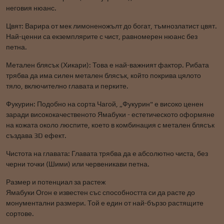
неговия нюанс.
Цвят: Варира от мек лимоненожълт до богат, тъмнозлатист цвят.
Най-ценни са екземплярите с чист, равномерен нюанс без
петна.
Метален блясък (Хикари): Това е най-важният фактор. Рибата
трябва да има силен метален блясък, който покрива цялото
тяло, включително главата и перките.
Фукурин: Подобно на сорта Чагой, „Фукурин" е високо ценен
заради висококачественото Ямабуки - естетическото оформяне
на кожата около люспите, което в комбинация с метален блясък
създава 3D ефект.
Чистота на главата: Главата трябва да е абсолютно чиста, без
черни точки (Шими) или червеникави петна.
Размер и потенциал за растеж
Ямабуки Огон е известен със способността си да расте до
монументални размери. Той е един от най-бързо растящите
сортове.