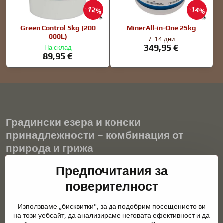
12%
14%
Green Control 5kg (200
MinerAll-in-One 25kg
000L)
7-14 дни
349,95 €
На склад
89,95 €
Градински езера и конски
принадлежности – комбинация от
природа и грижа
Градинските езера са красиво допълнение към всеки екстериор
Предпочитания за
и създават хармонична среда за релаксация и живот на водните
поверителност
животни. Правилната технология, филтрацията и редовната
поддръжка са ключови за чиста вода и здравословно езерце
Използваме „бисквитки", за да подобрим посещението ви
през цялата година. Също толкова важна е грижата за
на този уебсайт, да анализираме неговата ефективност и да
животните, които са част от нашия живот.