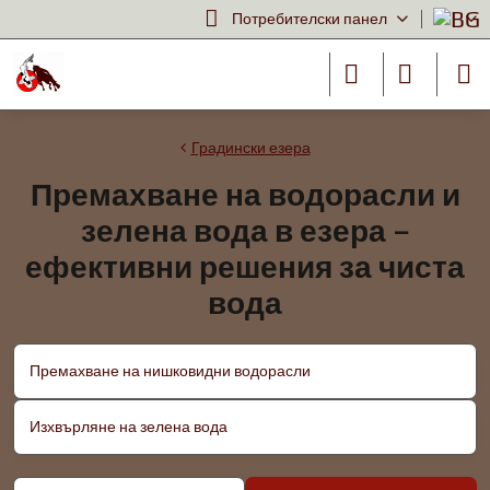
Потребителски панел
Градински езера
Премахване на водорасли и
зелена вода в езера –
ефективни решения за чиста
вода
Премахване на нишковидни водорасли
Изхвърляне на зелена вода