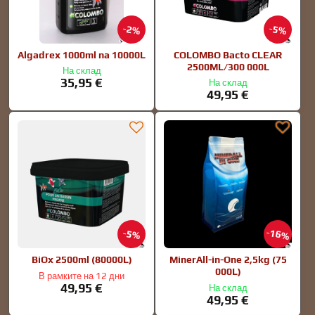
2%
5%
Algadrex 1000ml na 10000L
COLOMBO Bacto CLEAR
2500ML/300 000L
На склад
35,95 €
На склад
49,95 €
16%
5%
BiOx 2500ml (80000L)
MinerAll-in-One 2,5kg (75
000L)
В рамките на 12 дни
49,95 €
На склад
49,95 €