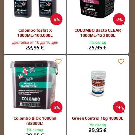
8%
7%
Colombo fosfát X
COLOMBO Bacto CLEAR
1000ML/100.000L
1000ML/120 000L
Доставка от 10 до 16 дни
На склад
22,95 €
25,95 €
14%
9%
Colombo BiOx 1000ml
Green Control 1kg 40000L
(32000L)
На склад
29,95 €
На склад