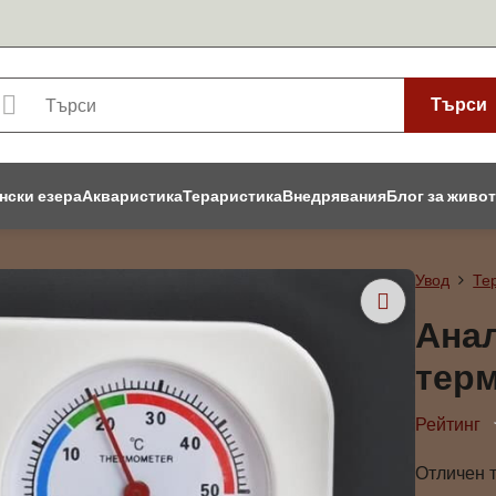
Търси
нски езера
Акваристика
Тераристика
Внедрявания
Блог за живо
Увод
Те
Анал
тер
Рейтинг
Отличен 