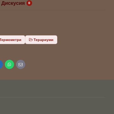
Дискусия
0
Термометри
Терариуми
inkedIn
WhatsApp
E-
mail