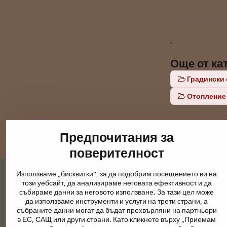
,
Още от ка
Градински 
Отопление
Предпочитания за
поверителност
Използваме „бисквитки", за да подобрим посещението ви на
този уебсайт, да анализираме неговата ефективност и да
събираме данни за неговото използване. За тази цел може
да използваме инструменти и услуги на трети страни, а
събраните данни могат да бъдат прехвърляни на партньори
Градински езера и конски принадлежно
в ЕС, САЩ или други страни. Като кликнете върху „Приемам