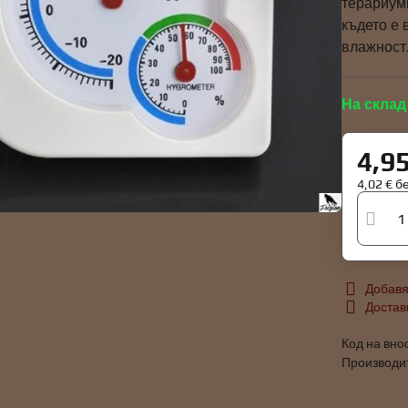
терариуми
където е 
влажност
На склад
4,9
4,02 €
б
Добавя
Достав
Код на вно
Производи