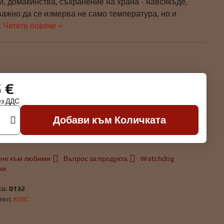
, домакинства, съхранение на храна - навсякъде,
важно да се измерва не само температура, но и
.
Четете повече
5 €
ез ДДС
Добави към Количката
не към любими
Въпрос за продукта
Watchdog
ки
са:
0132
тел:
KOIC