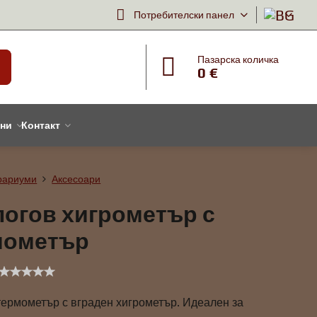
Потребителски панел
Пазарска количка
0 €
тни
Контакт
рариуми
Аксесоари
огов хигрометър с
мометър
термометър с вграден хигрометър. Идеален за