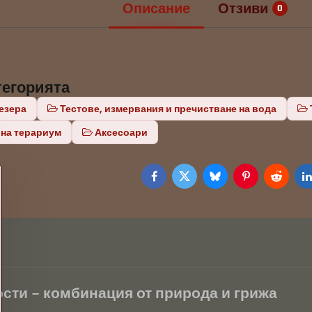
Описание
Отзиви
0
тегорията
езера
Тестове, измервания и пречистване на вода
 на терариум
Аксесоари
Facebook
Twitter
Bluesky
Pinterest
Reddit
L
сти – комбинация от природа и грижа