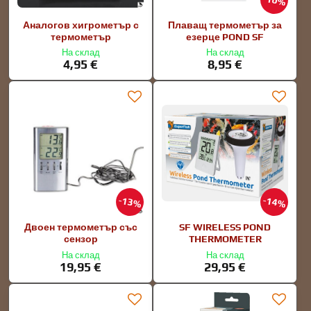
10%
Аналогов хигрометър с
Плаващ термометър за
термометър
езерце POND SF
На склад
На склад
4,95 €
8,95 €
13%
14%
Двоен термометър със
SF WIRELESS POND
сензор
THERMOMETER
На склад
На склад
19,95 €
29,95 €