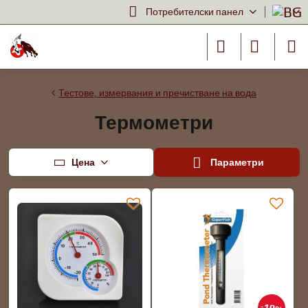
Потребителски панел
Тестове, измервания и пречистване на вода
Термометри
Цена
Параметри