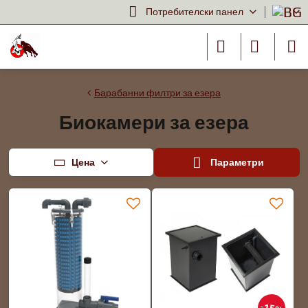
Потребителски панел
Барабанни филтри за езера
Биокамери за езера
Цена
Параметри