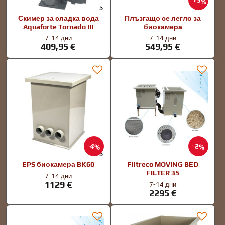
15%
Скимер за сладка вода
Плъзгащо се легло за
Aquaforte Tornado III
биокамера
7-14 дни
7-14 дни
409,95 €
549,95 €
4%
2%
EPS биокамера BK60
Filtreco MOVING BED
FILTER 35
7-14 дни
1129 €
7-14 дни
2295 €