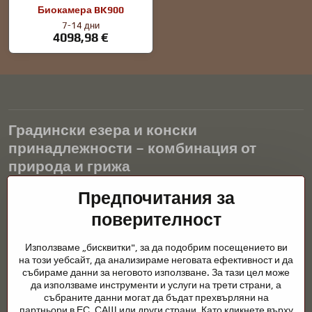
Биокамера BK900
7-14 дни
4098,98 €
Градински езера и конски
принадлежности – комбинация от
природа и грижа
Градинските езера са красиво допълнение към всеки екстериор
Предпочитания за
и създават хармонична среда за релаксация и живот на водните
поверителност
животни. Правилната технология, филтрацията и редовната
поддръжка са ключови за чиста вода и здравословно езерце
Използваме „бисквитки", за да подобрим посещението ви
през цялата година. Също толкова важна е грижата за
на този уебсайт, да анализираме неговата ефективност и да
животните, които са част от нашия живот.
събираме данни за неговото използване. За тази цел може
да използваме инструменти и услуги на трети страни, а
Конете се нуждаят от висококачествени конски принадлежности,
събраните данни могат да бъдат прехвърляни на
правилно хранене и отговорни грижи, за да бъдат здрави, силни
партньори в ЕС, САЩ или други страни. Като кликнете върху