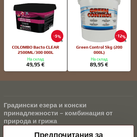
12%
5%
COLOMBO Bacto CLEAR
Green Control 5kg (200
2500ML/300 000L
000L)
На склад
На склад
49,95 €
89,95 €
Градински езера и конски
принадлежности – комбинация от
природа и грижа
Градинските езера са красиво допълнение към всеки екстериор
Предпочитания за