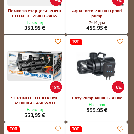
14%
1%
Помпа за езерце SF POND
AquaForte P 40.000 pond
ECO NEXT 26000-240W
pump
На склад
7-14 дни
359,95 €
459,95 €
ТОП
6%
8%
SF POND ECO EXTREME
Easy Pump 40000L/360W
32.0000 45-450 WATT
На склад
599,95 €
На склад
559,95 €
ТОП
ТОП