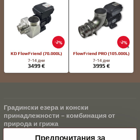
2%
2%
KD FlowFriend (70.000L)
FlowFriend PRO (105.000L)
7-14 дни
7-14 дни
3499 €
3995 €
Градински езера и конски
принадлежности – комбинация от
природа и грижа
Градинските езера са красиво допълнение към всеки екстериор
Предпочитания за