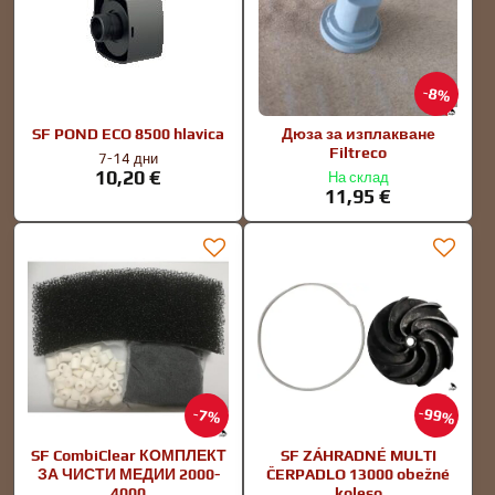
8%
SF POND ECO 8500 hlavica
Дюза за изплакване
Filtreco
7-14 дни
10,20 €
На склад
11,95 €
99%
7%
SF CombiClear КОМПЛЕКТ
SF ZÁHRADNÉ MULTI
ЗА ЧИСТИ МЕДИИ 2000-
ČERPADLO 13000 obežné
4000
koleso