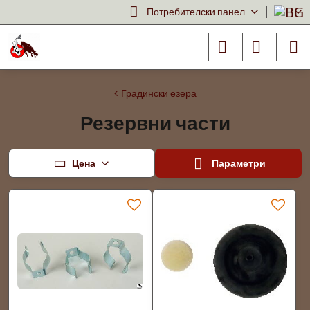
Потребителски панел
Градински езера
Резервни части
Цена
Параметри