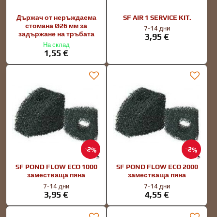
Държач от неръждаема
SF AIR 1 SERVICE KIT.
стомана Ø26 мм за
7-14 дни
задържане на тръбата
3,95 €
На склад
1,55 €
2%
2%
SF POND FLOW ECO 1000
SF POND FLOW ECO 2000
заместваща пяна
заместваща пяна
7-14 дни
7-14 дни
3,95 €
4,55 €