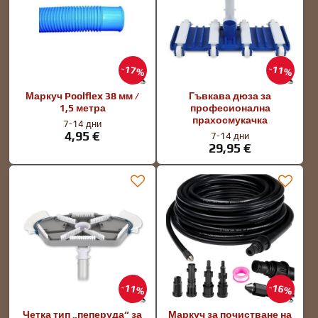
17%
11%
Маркуч Poolflex 38 мм /
Гъвкава дюза за
1,5 метра
професионална
прахосмукачка
7-14 дни
4,95 €
7-14 дни
29,95 €
11%
16%
Четка тип „пеперуда“ за
Маркуч за почистване на