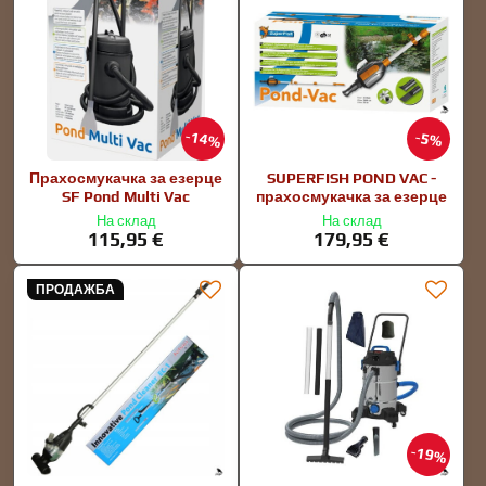
14%
5%
Прахосмукачка за езерце
SUPERFISH POND VAC -
SF Pond Multi Vac
прахосмукачка за езерце
На склад
На склад
115,95 €
179,95 €
ПРОДАЖБА
19%