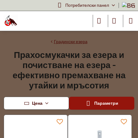
Потребителски панел
Градински езера
Прахосмукачки за езера и
почистване на езера -
ефективно премахване на
утайки и мръсотия
Цена
Параметри