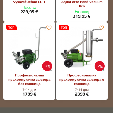
Vysávač Jebao EC-1
AquaForte Pond Vacuum
Pro
На склад
229,95 €
На склад
319,95 €
ТОП
ТОП
5%
7%
Професионална
Професионална
прахосмукачка за езера
прахосмукачка за езера с
без кошница
кошница
7-14 дни
7-14 дни
1799 €
2399 €