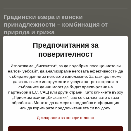
Градински езера и конски
принадлежности – комбинация от
природа и грижа
Предпочитания за
Градинските езера са красиво допълнение към всеки екстериор
и създават хармонична среда за релаксация и живот на водните
поверителност
животни. Правилната технология, филтрацията и редовната
поддръжка са ключови за чиста вода и здравословно езерце
Използваме „бисквитки", за да подобрим посещението ви
през цялата година. Също толкова важна е грижата за
на този уебсайт, да анализираме неговата ефективност и да
животните, които са част от нашия живот.
събираме данни за неговото използване. За тази цел може
да използваме инструменти и услуги на трети страни, а
Конете се нуждаят от висококачествени конски принадлежности,
събраните данни могат да бъдат прехвърляни на
правилно хранене и отговорни грижи, за да бъдат здрави, силни
партньори в ЕС, САЩ или други страни. Като кликнете върху
и доволни. Независимо дали става въпрос за екипировка за
„Приемам всички „бисквитки", вие се съгласявате с тази
ездачи, развъдчици или любители на природата, целта е да се
обработка. Можете да намерите подробна информация
създаде среда, която подкрепя естествения баланс,
или да коригирате предпочитанията си по-долу.
безопасността и благополучието както на животните, така и на
Декларация за поверителност
хората.