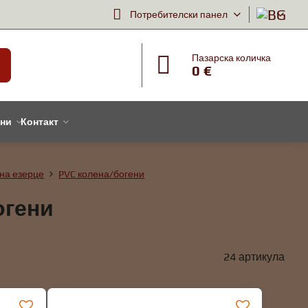
Потребителски панел
Пазарска количка
0 €
тни
Контакт
на езерце
PVC колена/богени
огени
24
артикула