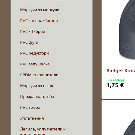
Маркучи за маркучи
PVC колена/богени
PVC - Т/брой
PVC фуги
PVC редуктори
PVC запушалка
Budget Кол
EPDM съединители
На склад
1,75 €
Маркучи за езера
Прозрачна тръба
PVC тръба
Уплътнения
Лепила, уплътнители и
инструменти