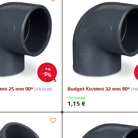
1 €
5%
яно 25 mm 90°
Budget Коляно 32 mm 90°
(V82038)
(V8
На склад
1,15 €