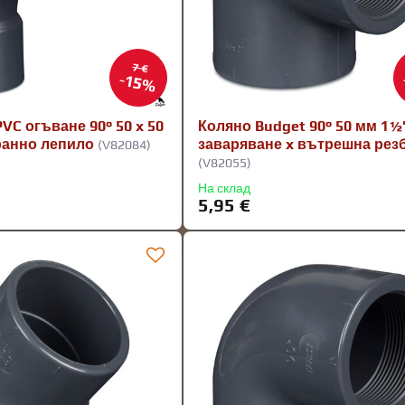
7 €
15%
C огъване 90° 50 x 50
Коляно Budget 90° 50 мм 1½"
ранно лепило
заваряване x вътрешна рез
(V82084)
(V82055)
На склад
5,95 €