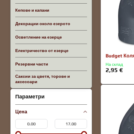
Кепове и капани
Декорации около езерото
Осветление на езерце
Електричество от езерце
Budget Кол
Резервни части
На склад
2,95 €
Саксии за цветя, торове и
аксесоари
Параметри
Цена
От:
До: