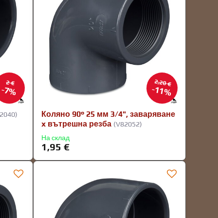
2,20 €
2 €
11%
7%
Коляно 90° 25 мм 3/4", заваряване
2040)
x вътрешна резба
(V82052)
На склад
1,95 €