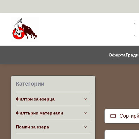
Оферта
Гради
Категории
Филтри за езерца
Филтърни материали
Сортирй
Помпи за езера