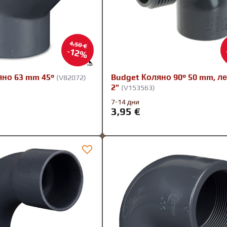
4,50 €
12%
яно 63 mm 45°
Budget Коляно 90° 50 mm, л
(V82072)
2"
(V153563)
7-14 дни
3,95 €