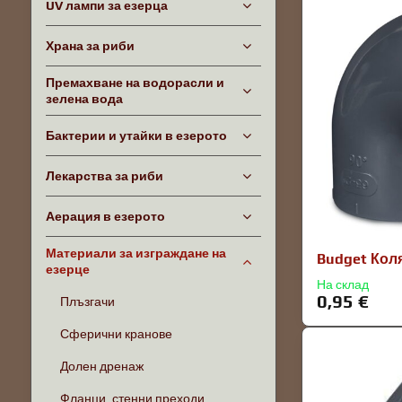
UV лампи за езерца
Храна за риби
Премахване на водорасли и
зелена вода
Бактерии и утайки в езерото
Лекарства за риби
Аерация в езерото
Материали за изграждане на
Budget Кол
езерце
На склад
0,95 €
Плъзгачи
Сферични кранове
Долен дренаж
Фланци, стенни преходи