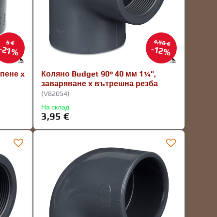
4,50 €
5 €
21%
12%
епене x
Коляно Budget 90° 40 мм 1¼",
заваряване x вътрешна резба
(V82054)
На склад
3,95 €