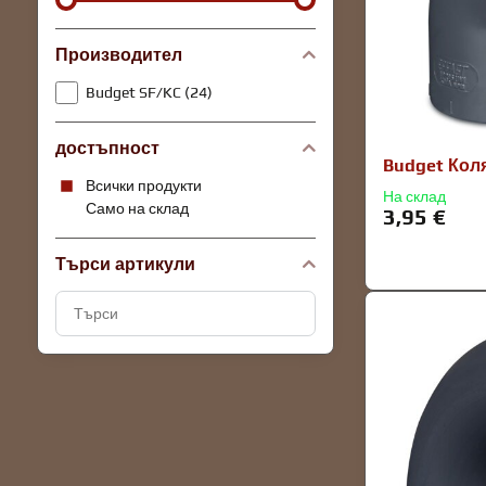
Производител
Budget SF/KC (24)
достъпност
Budget Кол
Всички продукти
На склад
Само на склад
3,95 €
Търси артикули
Търсене
на
резултати
за
филтриране
по
пълен
текст