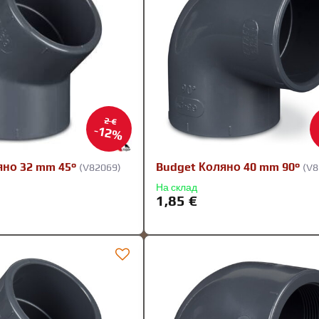
2 €
12%
яно 32 mm 45°
Budget Коляно 40 mm 90°
(V82069)
(V8
На склад
1,85 €