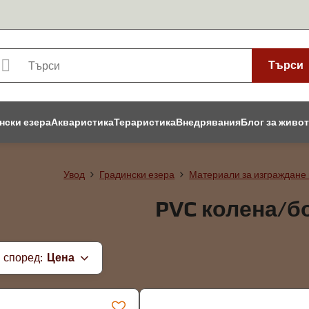
Търси
нски езера
Акваристика
Тераристика
Внедрявания
Блог за живо
Увод
Градински езера
Материали за изграждане 
PVC колена/б
 според:
Цена