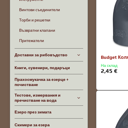
Винтови съединители
Торби и решетки
Възвратни клапани
Притежатели
Доставки за рибовъдство
Budget Кол
На склад
Книги, сувенири, подаръци
2,45 €
Прахосмукачка за езерце +
почистване
Тестове, измервания и
пречистване на вода
Езеро през зимата
Скимери за езера