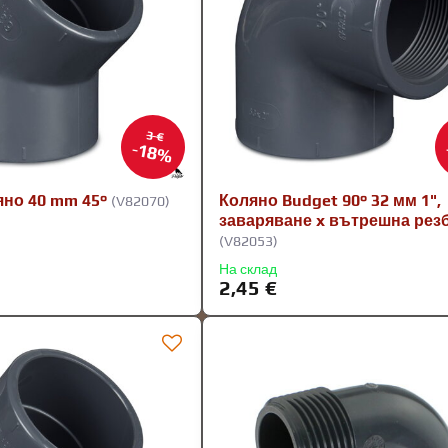
3 €
18%
яно 40 mm 45°
Коляно Budget 90° 32 мм 1",
(V82070)
заваряване x вътрешна рез
(V82053)
На склад
2,45 €