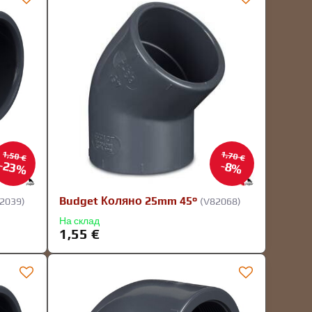
1,50 €
1,70 €
23%
8%
Budget Коляно 25mm 45°
2039)
(V82068)
На склад
1,55 €