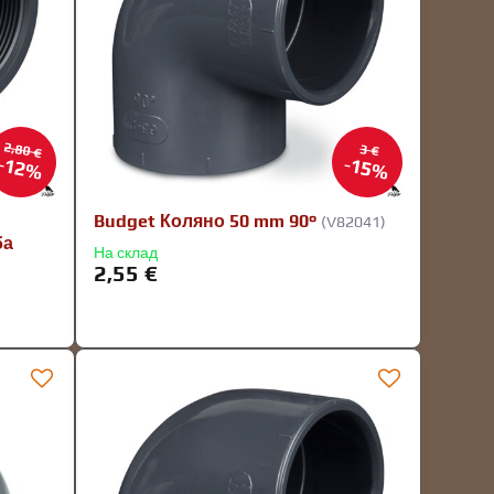
2,80 €
3 €
12%
15%
Budget Коляно 50 mm 90°
(V82041)
ба
На склад
2,55 €