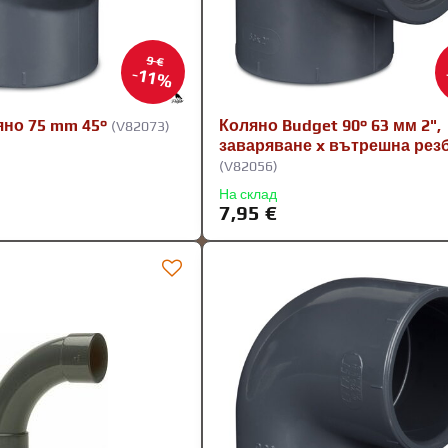
9 €
11%
яно 75 mm 45°
Коляно Budget 90° 63 мм 2",
(V82073)
заваряване x вътрешна рез
(V82056)
На склад
7,95 €