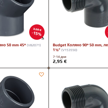
3,50 €
15%
яно 50 mm 45°
Budget Коляно 90° 50 mm, л
(V82071)
1½"
(V153550)
7-14 дни
2,95 €