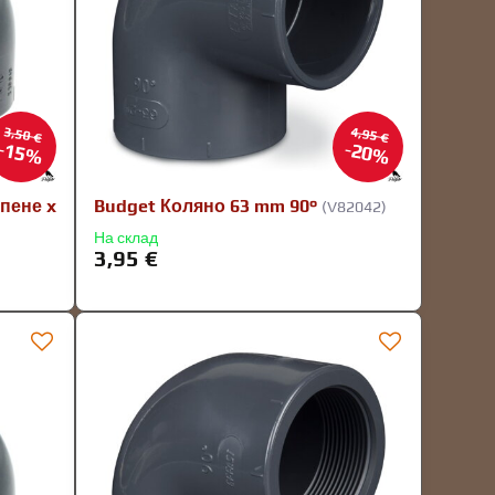
3,50 €
4,95 €
15%
20%
епене x
Budget Коляно 63 mm 90°
(V82042)
На склад
3,95 €