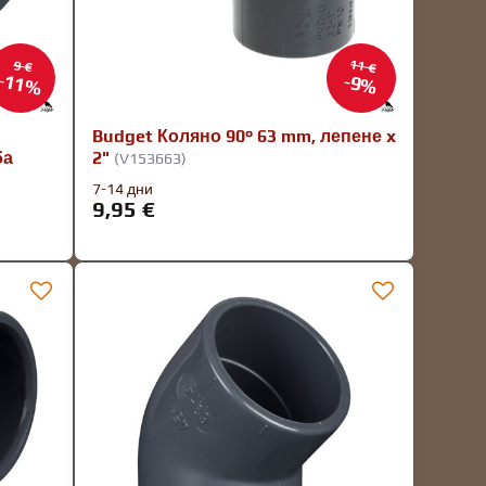
11 €
9 €
11%
9%
Budget Коляно 90° 63 mm, лепене x
ба
2"
(V153663)
7-14 дни
9,95 €