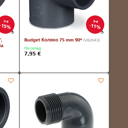
7 €
9 €
15%
11%
,
Budget Коляно 75 mm 90°
(V82043)
ба
На склад
7,95 €