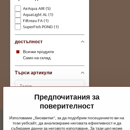
AirAqua AIR (5)
AquaLight AL (1)
Filtreau FA (1)
SuperFish POND (1)
достъпност
Всички продукти
Само на склад
Търси артикули
Търсене
на
Предпочитания за
резултати
за
поверителност
филтриране
по
Използваме „бисквитки", за да подобрим посещението ви на
този уебсайт, да анализираме неговата ефективност и да
пълен
събираме данни за неговото използване. За тази цел може