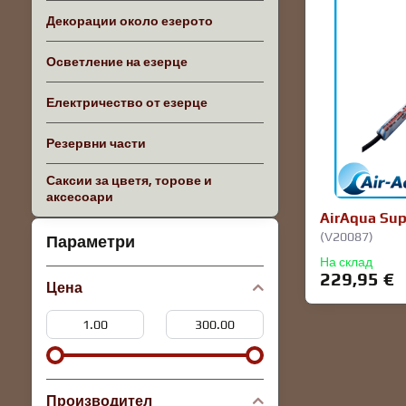
Декорации около езерото
Осветление на езерце
Електричество от езерце
Резервни части
Саксии за цветя, торове и
аксесоари
AirAqua Su
(V20087)
Параметри
На склад
229,95 €
Цена
От:
До:
Производител