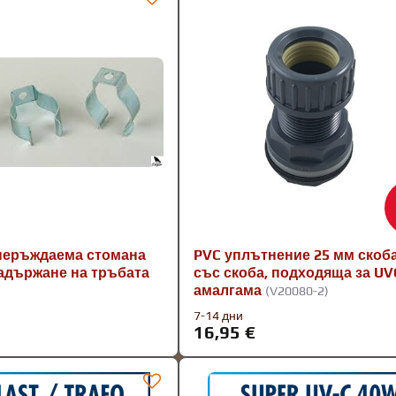
неръждаема стомана
PVC уплътнение 25 мм скоба
задържане на тръбата
със скоба, подходяща за UV
амалгама
(V20080-2)
7-14 дни
16,95 €