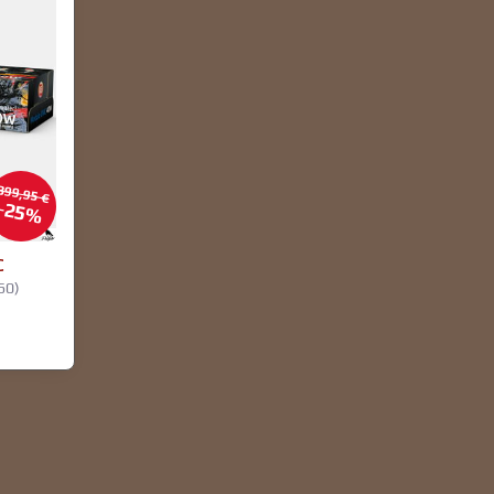
399,95 €
25%
C
60)