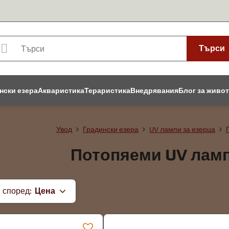
Търси
нски езера
Акваристика
Тераристика
Внедрявания
Блог за живо
Увод
Градински езера
UV лампи за езерца
Потопяеми UV ламп
 според:
Цена