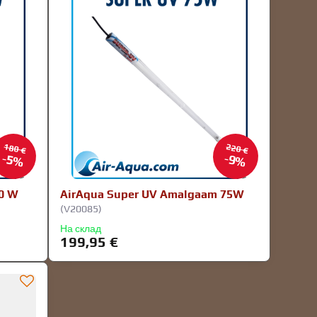
180 €
220 €
5%
9%
0 W
AirAqua Super UV Amalgaam 75W
(V20085)
На склад
199,95 €