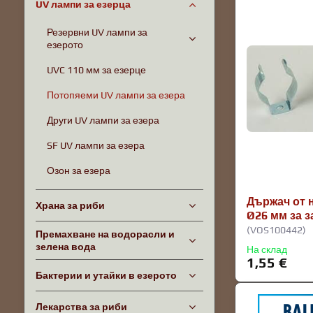
UV лампи за езерца
Резервни UV лампи за
езерото
UVC 110 мм за езерце
Потопяеми UV лампи за езера
Други UV лампи за езера
SF UV лампи за езера
Озон за езера
Държач от 
Храна за риби
Ø26 мм за 
(VOS100442)
Премахване на водорасли и
зелена вода
На склад
1,55 €
Бактерии и утайки в езерото
Лекарства за риби