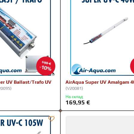
190 €
10%
er UV Ballast/Trafo UV
AirAqua Super UV Amalgam 4
20095)
(V20081)
На склад
169,95 €