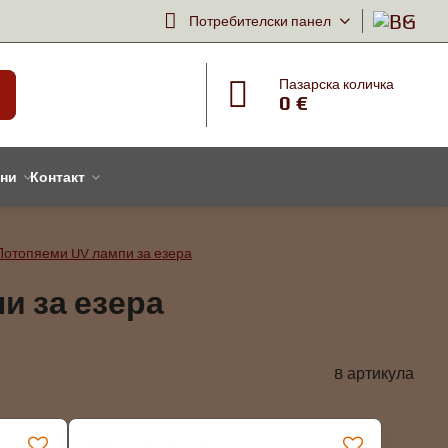
Потребителски панел
Пазарска количка
0 €
тни
Контакт
Потопяеми UV лампи за езера
и за езера
8
артикула