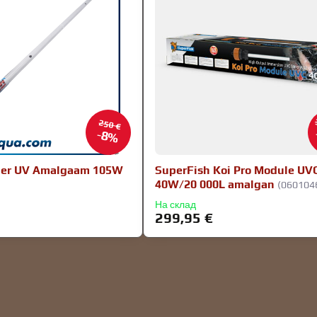
250 €
8%
per UV Amalgaam 105W
SuperFish Koi Pro Module UV
40W/20 000L amalgan
(060104
На склад
299,95 €