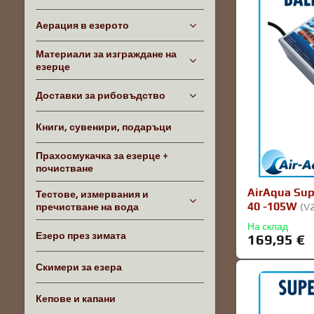
Аерация в езерото
Материали за изграждане на
езерце
Доставки за рибовъдство
Книги, сувенири, подаръци
Прахосмукачка за езерце +
почистване
AirAqua Sup
Тестове, измервания и
40 -105W
пречистване на вода
(V
На склад
Езеро през зимата
169,95 €
Скимери за езера
Кепове и капани