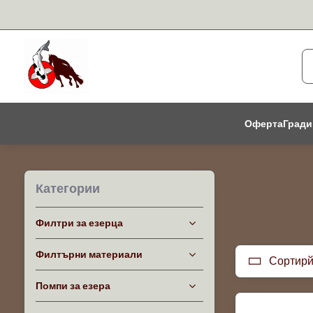
Оферта
Гради
Категории
Филтри за езерца
Филтърни материали
Сортирй
Помпи за езера