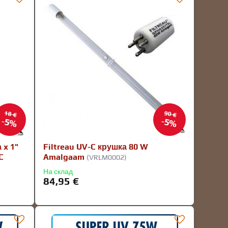
18 €
90 €
5%
5%
 x 1"
Filtreau UV-C крушка 80 W
C
Amalgaam
(VRLM0002)
На склад
84,95 €