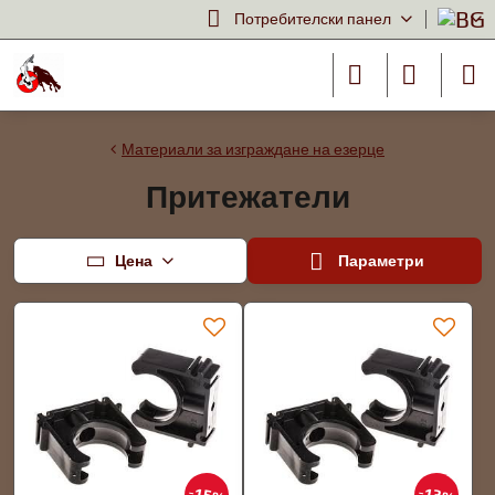
Потребителски панел
Материали за изграждане на езерце
Притежатели
Цена
Параметри