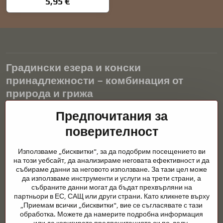
5,95 €
Градински езера и конски
принадлежности – комбинация от
природа и грижа
Градинските езера са красиво допълнение към всеки екстериор
Предпочитания за
и създават хармонична среда за релаксация и живот на водните
поверителност
животни. Правилната технология, филтрацията и редовната
поддръжка са ключови за чиста вода и здравословно езерце
Използваме „бисквитки", за да подобрим посещението ви
през цялата година. Също толкова важна е грижата за
на този уебсайт, да анализираме неговата ефективност и да
животните, които са част от нашия живот.
събираме данни за неговото използване. За тази цел може
да използваме инструменти и услуги на трети страни, а
Конете се нуждаят от висококачествени конски принадлежности,
събраните данни могат да бъдат прехвърляни на
правилно хранене и отговорни грижи, за да бъдат здрави, силни
партньори в ЕС, САЩ или други страни. Като кликнете върху
и доволни. Независимо дали става въпрос за екипировка за
„Приемам всички „бисквитки", вие се съгласявате с тази
ездачи, развъдчици или любители на природата, целта е да се
обработка. Можете да намерите подробна информация
създаде среда, която подкрепя естествения баланс,