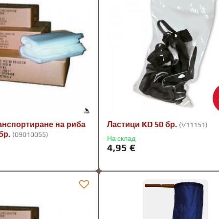
ранспортиране на риба
Ластици KD 50 бр.
(V11151)
бр.
(09010055)
На склад
4,95 €