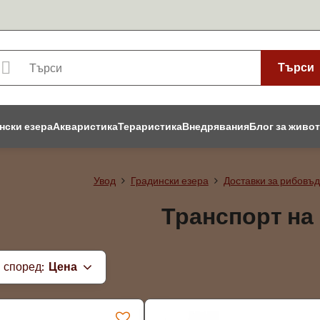
Търси
нски езера
Акваристика
Тераристика
Внедрявания
Блог за живо
Увод
Градински езера
Доставки за рибовъд
Транспорт на
 според:
Цена