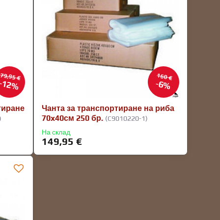
79,95 €
160 €
12%
6%
тиране
Чанта за транспортиране на риба
70x40см 250 бр.
)
(C9010220-1)
На склад
149,95 €