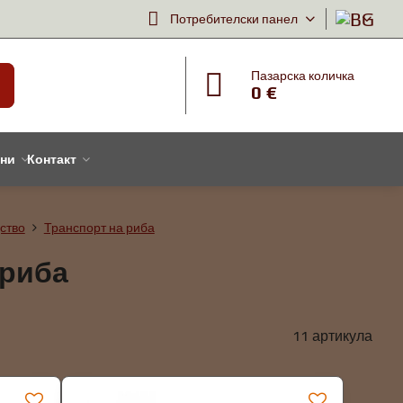
Потребителски панел
Пазарска количка
0 €
тни
Контакт
ство
Транспорт на риба
 риба
11
артикула