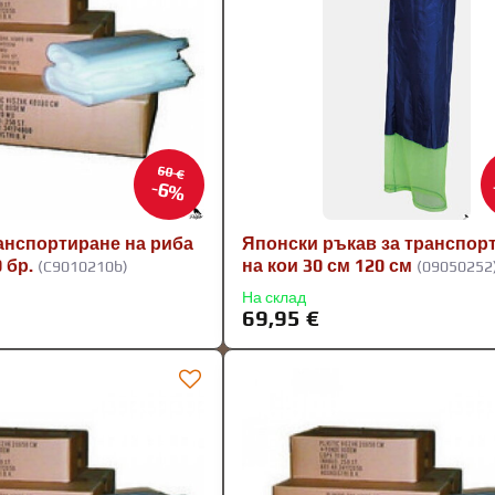
60 €
6%
ранспортиране на риба
Японски ръкав за транспор
 бр.
на кои 30 см 120 см
(C9010210b)
(09050252
На склад
69,95 €