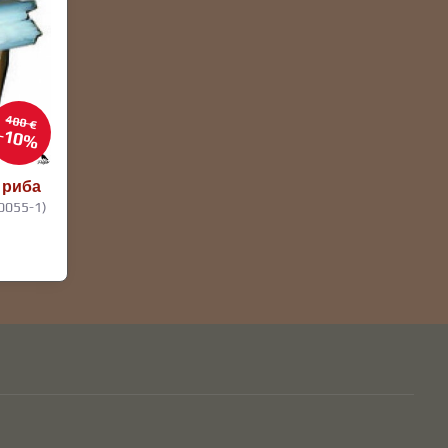
400 €
10%
 риба
0055-1)