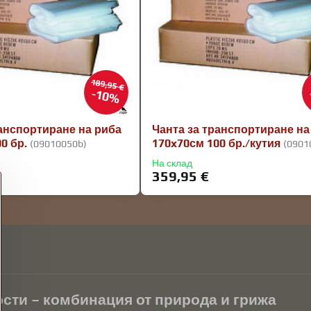
189,95 €
10%
ранспортиране на риба
Чанта за транспортиране на
0 бр.
170x70см 100 бр./кутия
(09010050b)
(0901
На склад
359,95 €
сти – комбинация от природа и грижа