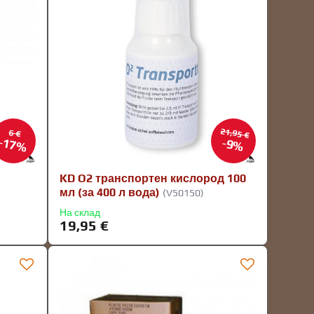
21,95 €
6 €
17%
9%
KD O2 транспортен кислород 100
мл (за 400 л вода)
(V50150)
На склад
19,95 €