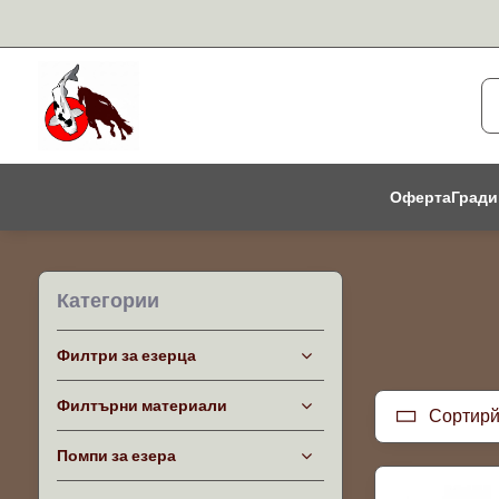
Оферта
Гради
Категории
Филтри за езерца
Филтърни материали
Сортирй
Помпи за езера