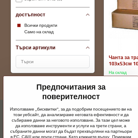
достъпност
Всички продукти
Само на склад
Търси артикули
Чанта за т
Търсене
103x53см 10
на
На склад
резултати
169,95 €
за
Предпочитания за
филтриране
поверителност
по
пълен
Използваме „бисквитки", за да подобрим посещението ви на
текст
този уебсайт, да анализираме неговата ефективност и да
събираме данни за неговото използване. За тази цел може
да използваме инструменти и услуги на трети страни, а
събраните данни могат да бъдат прехвърляни на партньори
Градински езера и конски принадлежно
в ЕС, САЩ или други страни. Като кликнете върху „Приемам