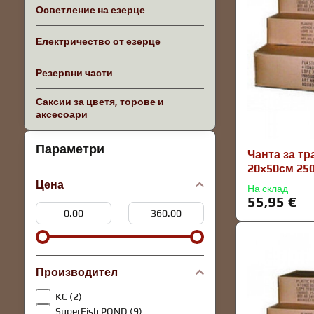
Осветление на езерце
Електричество от езерце
Резервни части
Саксии за цветя, торове и
аксесоари
Параметри
Чанта за т
20x50см 250
Цена
На склад
55,95 €
От:
До:
Производител
KC (2)
SuperFish POND (9)