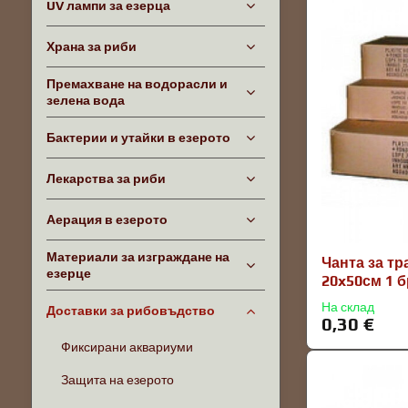
UV лампи за езерца
Храна за риби
Премахване на водорасли и
зелена вода
Бактерии и утайки в езерото
Лекарства за риби
Аерация в езерото
Материали за изграждане на
Чанта за т
езерце
20x50см 1 б
На склад
Доставки за рибовъдство
0,30 €
Фиксирани аквариуми
Защита на езерото