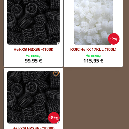
2%
Hel-X® H2X36 -(100l)
KOIC Hel-X 17KLL (100L)
На склад
На склад
99,95 €
115,95 €
21%
Hel-X® H2X36 -(1000l)