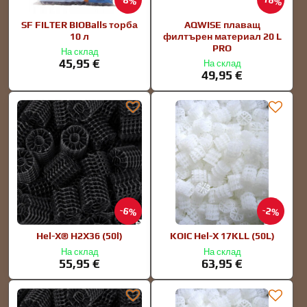
16%
8%
SF FILTER BIOBalls торба
AQWISE плаващ
10 л
филтърен материал 20 L
PRO
На склад
45,95 €
На склад
49,95 €
6%
2%
Hel-X® H2X36 (50l)
KOIC Hel-X 17KLL (50L)
На склад
На склад
55,95 €
63,95 €