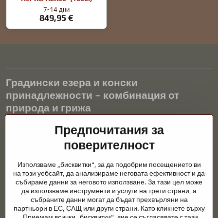
7-14 дни
849,95 €
Градински езера и конски
принадлежности – комбинация от
природа и грижа
Градинските езера са красиво допълнение към всеки екстериор
Предпочитания за
и създават хармонична среда за релаксация и живот на водните
поверителност
животни. Правилната технология, филтрацията и редовната
поддръжка са ключови за чиста вода и здравословно езерце
Използваме „бисквитки", за да подобрим посещението ви
през цялата година. Също толкова важна е грижата за
на този уебсайт, да анализираме неговата ефективност и да
животните, които са част от нашия живот.
събираме данни за неговото използване. За тази цел може
да използваме инструменти и услуги на трети страни, а
Конете се нуждаят от висококачествени конски принадлежности,
събраните данни могат да бъдат прехвърляни на
правилно хранене и отговорни грижи, за да бъдат здрави, силни
партньори в ЕС, САЩ или други страни. Като кликнете върху
и доволни. Независимо дали става въпрос за екипировка за
„Приемам всички „бисквитки", вие се съгласявате с тази