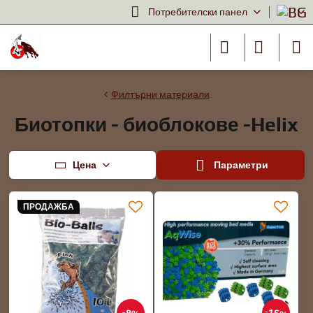
Потребителски панел
Филтърни материали
Биотопки - биоблокове -Helix
Цена
Параметри
ПРОДАЖБА