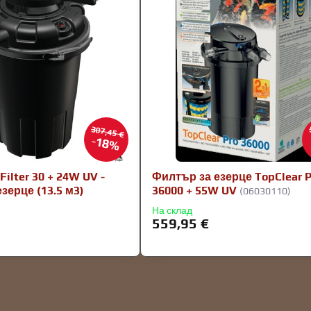
307,45 €
18%
Filter 30 + 24W UV -
Филтър за езерце TopClear P
зерце (13.5 м3)
36000 + 55W UV
(06030110)
На склад
559,95 €