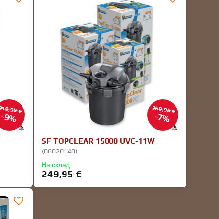
219,95 €
269,95 €
9%
7%
SF TOPCLEAR 15000 UVC-11W
(06020140)
На склад
249,95 €