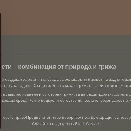
сти – комбинация от природа и грижа
р и създават хармонична среда за релаксация и живот на водните ж
з цялата година. Също толкова важна е грижата за животните, които 
 правилно хранене и отговорни грижи, за да бъдат здрави, силни и 
създаде среда, която подкрепя естествения баланс, безопасността и 
вторско право
Предпочитания за поверителност
Декларация за пове
Уебсайтът създаден с:
BiznisWeb.sk