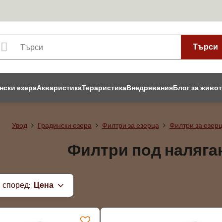
Търси
нски езера
Акваристика
Тераристика
Внедрявания
Блог за живо
Увод
Градински езера
Филтри за езерца
Филтри за езерц
Филтри под наляган
 според:
Цена