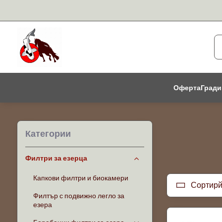
Оферта
Гради
Категории
Филтри за езерца
Капкови филтри и биокамери
Сортирй
Филтър с подвижно легло за
езера