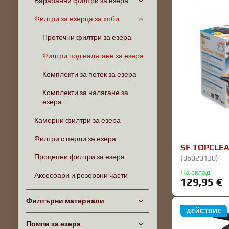
Барабанни филтри за езера
Филтри за езерца за хоби
Проточни филтри за езера
Филтри под налягане за езера
Комплекти за поток за езера
Комплекти за налягане за
езера
Камерни филтри за езера
Филтри с перли за езера
SF TOPCLEA
Процепни филтри за езера
(06020130)
На склад
Аксесоари и резервни части
129,95 €
Филтърни материали
ДЕЙСТВИЕ
Помпи за езера