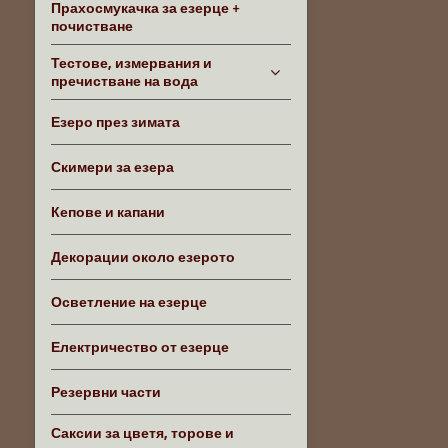
Прахосмукачка за езерце +
почистване
Тестове, измервания и
пречистване на вода
Езеро през зимата
Скимери за езера
Кепове и капани
Декорации около езерото
Осветление на езерце
Електричество от езерце
Резервни части
Саксии за цветя, торове и