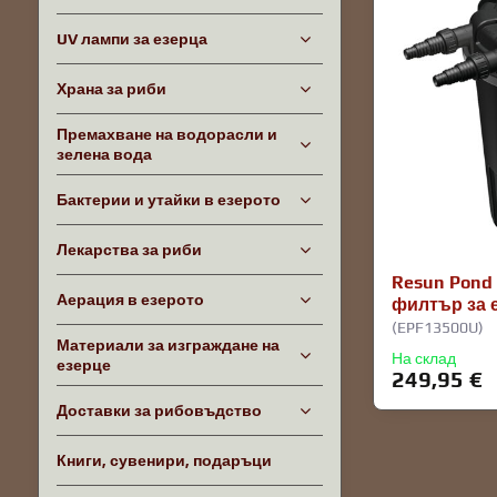
UV лампи за езерца
Храна за риби
Премахване на водорасли и
зелена вода
Бактерии и утайки в езерото
Лекарства за риби
Resun Pond 
Аерация в езерото
филтър за е
(EPF13500U)
Материали за изграждане на
На склад
езерце
249,95 €
Доставки за рибовъдство
Книги, сувенири, подаръци