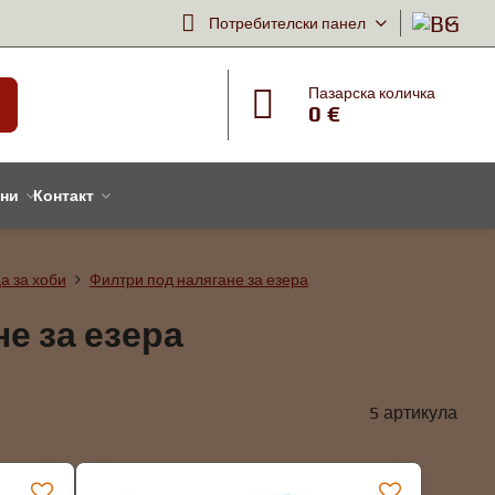
Потребителски панел
Пазарска количка
0 €
тни
Контакт
а за хоби
Филтри под налягане за езера
е за езера
5
артикула