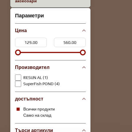
аксесоари
Параметри
Цена
От:
До:
Производител
RESUN AL (1)
SuperFish POND (4)
достъпност
Всички продукти
Само на склад
Търси артикули