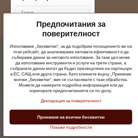
Търсене
на
Предпочитания за
резултати
за
поверителност
филтриране
по
Използваме „бисквитки", за да подобрим посещението ви на
този уебсайт, да анализираме неговата ефективност и да
пълен
събираме данни за неговото използване. За тази цел може
текст
да използваме инструменти и услуги на трети страни, а
събраните данни могат да бъдат прехвърляни на партньори
Градински езера и конски принадлежно
в ЕС, САЩ или други страни. Като кликнете върху „Приемам
всички „бисквитки", вие се съгласявате с тази обработка.
Градинските езера са красиво допълнение към всеки екстерио
Можете да намерите подробна информация или да
поддръжка са ключови за чиста вода и здравословно езерце пре
коригирате предпочитанията си по-долу.
Конете се нуждаят от висококачествени конски принадлежности,
Декларация за поверителност
ездачи, развъдчици или любители на природата, целта е да се 
Приемане на всички бисквитки
©
2026
А
Покажи подробности