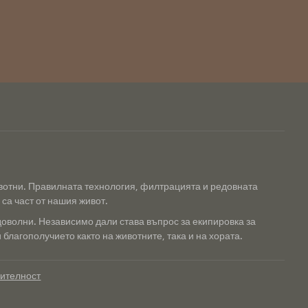
ивотни. Правилната технология, филтрацията и редовната
са част от нашия живот.
доволни. Независимо дали става въпрос за екипировка за
благополучието както на животните, така и на хората.
рителност