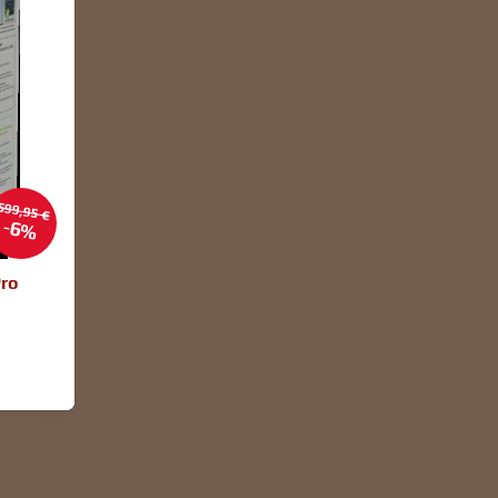
599,95 €
6%
ro