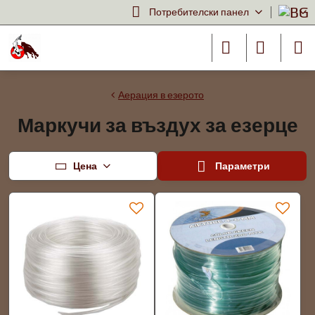
Потребителски панел
Аерация в езерото
Маркучи за въздух за езерце
Цена
Параметри