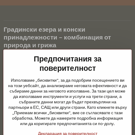
Градински езера и конски
принадлежности – комбинация от
природа и грижа
Предпочитания за
Градинските езера са красиво допълнение към всеки екстериор
и създават хармонична среда за релаксация и живот на водните
поверителност
животни. Правилната технология, филтрацията и редовната
поддръжка са ключови за чиста вода и здравословно езерце
Използваме „бисквитки", за да подобрим посещението ви
през цялата година. Също толкова важна е грижата за
на този уебсайт, да анализираме неговата ефективност и да
животните, които са част от нашия живот.
събираме данни за неговото използване. За тази цел може
да използваме инструменти и услуги на трети страни, а
Конете се нуждаят от висококачествени конски принадлежности,
събраните данни могат да бъдат прехвърляни на
правилно хранене и отговорни грижи, за да бъдат здрави, силни
партньори в ЕС, САЩ или други страни. Като кликнете върху
и доволни. Независимо дали става въпрос за екипировка за
„Приемам всички „бисквитки", вие се съгласявате с тази
ездачи, развъдчици или любители на природата, целта е да се
обработка. Можете да намерите подробна информация
създаде среда, която подкрепя естествения баланс,
или да коригирате предпочитанията си по-долу.
безопасността и благополучието както на животните, така и на
Декларация за поверителност