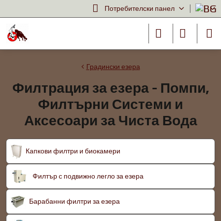
Потребителски панел
Градински езера
Филтрация за езера - Помпи,
Филтърни Системи и
Аксесоари за Чиста Вода
Капкови филтри и биокамери
Филтър с подвижно легло за езера
Барабанни филтри за езера