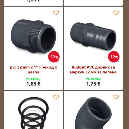
17%
12%
pvc 32 mm x 1" Преход x
Budget PVC дорник за
резба
маркуч 32 мм за лепене
На склад
На склад
1,65 €
1,75 €