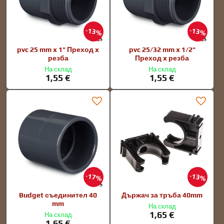
13%
13%
pvc 25 mm x 1" Преход x
pvc 25/32 mm x 1/2"
резба
Преход x резба
На склад
На склад
1,55 €
1,55 €
17%
13%
Budget съединител 40
Държач за тръба 40mm
mm
На склад
1,65 €
На склад
1,65 €