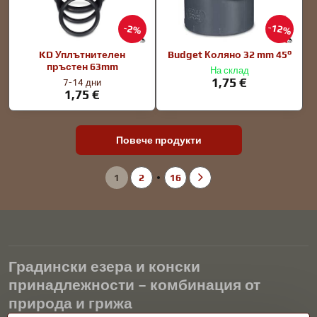
12%
2%
KD Уплътнителен
Budget Коляно 32 mm 45°
пръстен 63mm
На склад
1,75 €
7-14 дни
1,75 €
Повече продукти
1
2
16
Градински езера и конски
принадлежности – комбинация от
природа и грижа