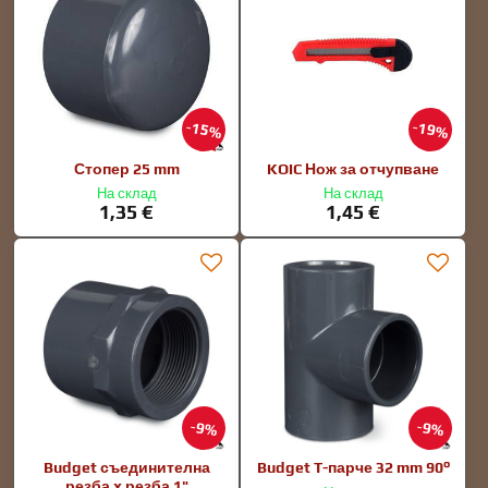
15%
19%
Стопер 25 mm
KOIC Нож за отчупване
На склад
На склад
1,35 €
1,45 €
9%
9%
Budget съединителна
Budget T-парче 32 mm 90°
резба x резба 1"