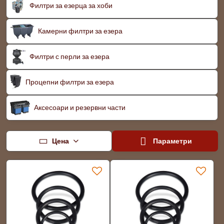
Филтри за езерца за хоби
Камерни филтри за езера
Филтри с перли за езера
Процепни филтри за езера
Аксесоари и резервни части
Цена
Параметри