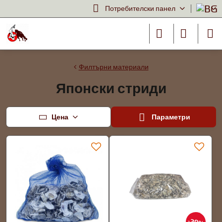
Потребителски панел
Филтърни материали
Японски стриди
Цена
Параметри