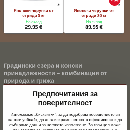
20%
Японски черупки от
Японски черупки от
стриди 5 кг
стриди 20 кг
На склад
На склад
29,95 €
89,95 €
Градински езера и конски
принадлежности – комбинация от
природа и грижа
Предпочитания за
Градинските езера са красиво допълнение към всеки екстериор
и създават хармонична среда за релаксация и живот на водните
поверителност
животни. Правилната технология, филтрацията и редовната
поддръжка са ключови за чиста вода и здравословно езерце
Използваме „бисквитки", за да подобрим посещението ви
през цялата година. Също толкова важна е грижата за
на този уебсайт, да анализираме неговата ефективност и да
животните, които са част от нашия живот.
събираме данни за неговото използване. За тази цел може