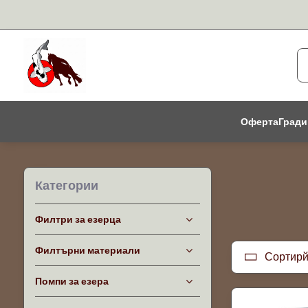
Оферта
Гради
Категории
Филтри за езерца
Филтърни материали
Сортирй
Помпи за езера