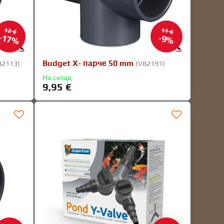
12 €
11 €
17%
9%
Budget X- парче 50 mm
82113)
(V82191)
На склад
9,95 €