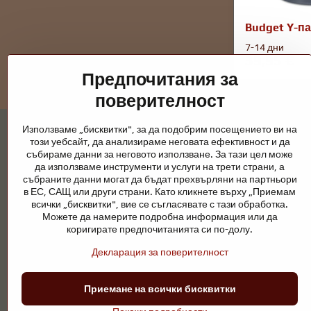
пълен
Budget Y-па
текст
7-14 дни
39,95 €
Предпочитания за
поверителност
Използваме „бисквитки", за да подобрим посещението ви на
този уебсайт, да анализираме неговата ефективност и да
събираме данни за неговото използване. За тази цел може
да използваме инструменти и услуги на трети страни, а
събраните данни могат да бъдат прехвърляни на партньори
Градински езера и конски принадлежно
в ЕС, САЩ или други страни. Като кликнете върху „Приемам
всички „бисквитки", вие се съгласявате с тази обработка.
Градинските езера са красиво допълнение към всеки екстерио
Можете да намерите подробна информация или да
поддръжка са ключови за чиста вода и здравословно езерце пре
коригирате предпочитанията си по-долу.
Конете се нуждаят от висококачествени конски принадлежности,
Декларация за поверителност
ездачи, развъдчици или любители на природата, целта е да се 
Приемане на всички бисквитки
©
2026
А