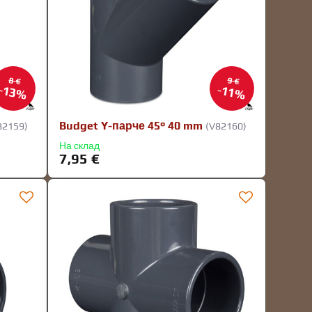
8 €
9 €
13%
11%
Budget Y-парче 45° 40 mm
82159)
(V82160)
На склад
7,95 €