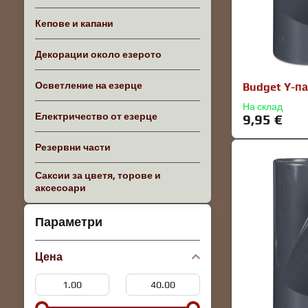
Кепове и капани
Декорации около езерото
Осветление на езерце
Budget Y-па
На склад
Електричество от езерце
9,95 €
Резервни части
Саксии за цветя, торове и
аксесоари
Параметри
Цена
От:
До: