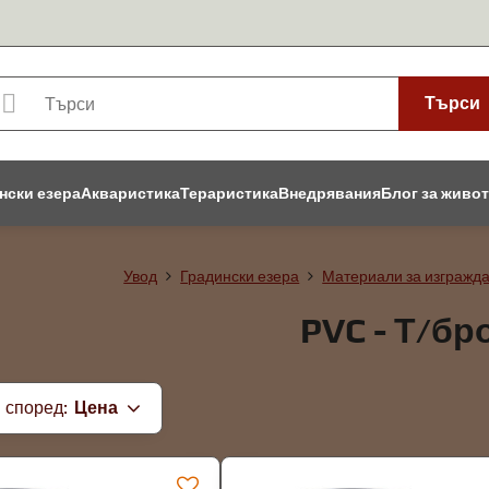
Търси
нски езера
Акваристика
Тераристика
Внедрявания
Блог за живо
Увод
Градински езера
Материали за изгражда
PVC - Т/бр
 според:
Цена