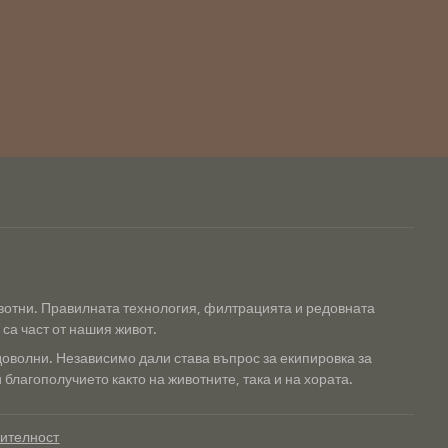
ивотни. Правилната технология, филтрацията и редовната
са част от нашия живот.
доволни. Независимо дали става въпрос за екипировка за
благополучието както на животните, така и на хората.
рителност