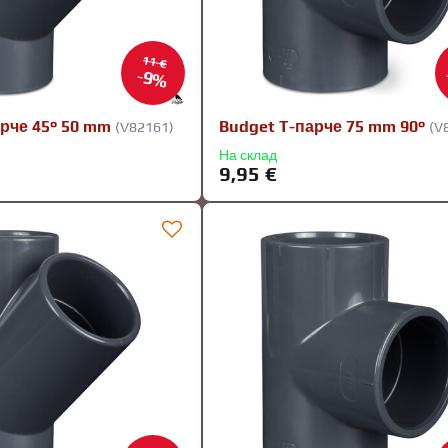
11 €
9%
рче 45° 50 mm
Budget T-парче 75 mm 90°
(V82161)
(V
На склад
9,95 €