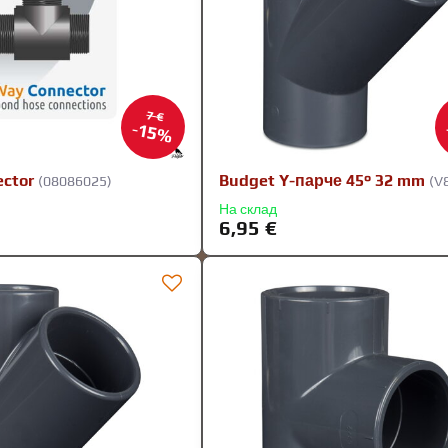
7 €
15%
ctor
Budget Y-парче 45° 32 mm
(08086025)
(V
На склад
6,95 €