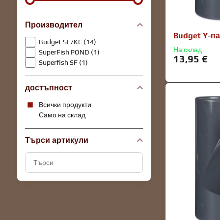
Производител
Budget Y-па
Budget SF/KC (14)
На склад
SuperFish POND (1)
13,95 €
Superfish SF (1)
достъпност
Всички продукти
Само на склад
Търси артикули
Търсене
на
резултати
за
филтриране
по