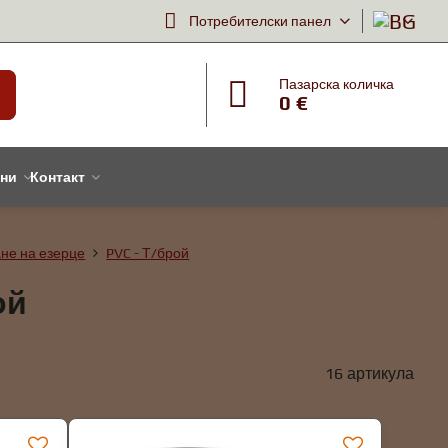
Потребителски панел
Пазарска количка
0 €
тни
Контакт
не на езерце
PVC - Т/брой
ой
16
артикула