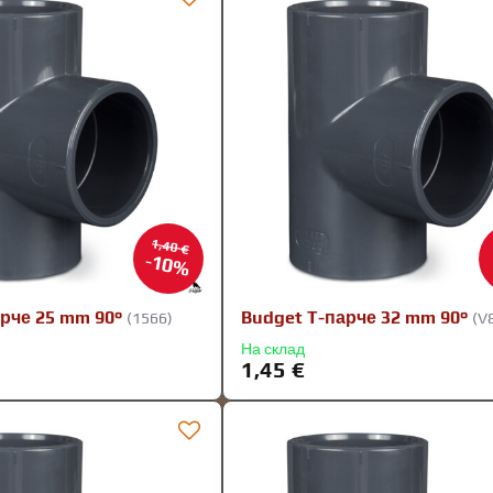
1,40 €
10%
рче 25 mm 90°
Budget T-парче 32 mm 90°
(1566)
(V
На склад
1,45 €