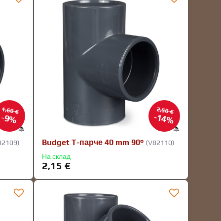
1,60 €
2,50 €
14%
9%
Budget T-парче 40 mm 90°
82109)
(V82110)
На склад
2,15 €