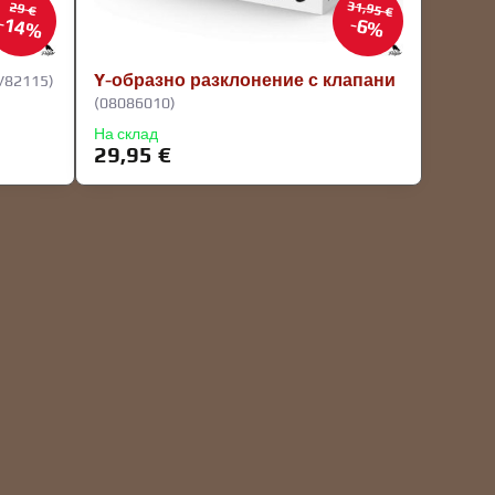
31,95 €
29 €
14%
6%
Y-образно разклонение с клапани
V82115)
(08086010)
На склад
29,95 €