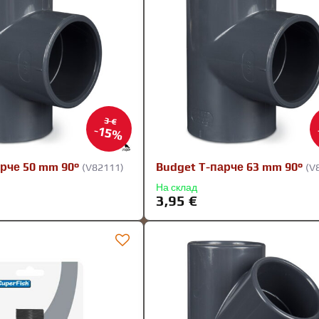
3 €
15%
рче 50 mm 90°
Budget T-парче 63 mm 90°
(V82111)
(V
На склад
3,95 €