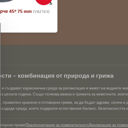
рче 45° 75 mm
(V82163)
сти – комбинация от природа и грижа
р и създават хармонична среда за релаксация и живот на водните ж
з цялата година. Също толкова важна е грижата за животните, които 
 правилно хранене и отговорни грижи, за да бъдат здрави, силни и 
създаде среда, която подкрепя естествения баланс, безопасността и 
вторско право
Предпочитания за поверителност
Декларация за пове