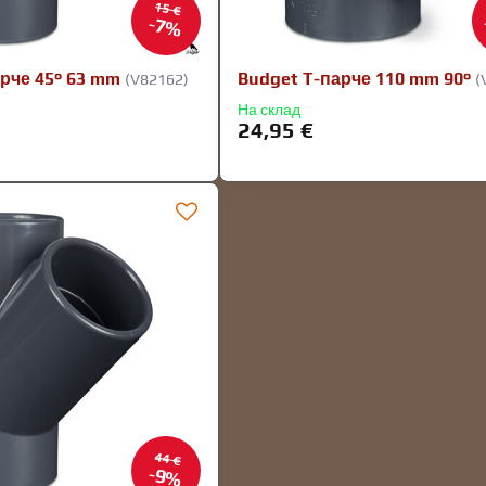
15 €
7%
рче 45° 63 mm
Budget T-парче 110 mm 90°
(V82162)
(
На склад
24,95 €
44 €
9%