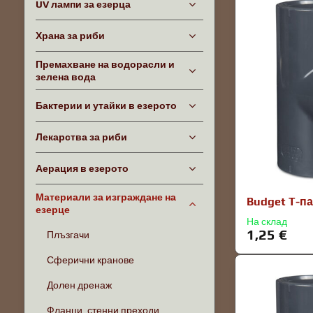
UV лампи за езерца
Храна за риби
Премахване на водорасли и
зелена вода
Бактерии и утайки в езерото
Лекарства за риби
Аерация в езерото
Материали за изграждане на
Budget T-па
езерце
На склад
1,25 €
Плъзгачи
Сферични кранове
Долен дренаж
Фланци, стенни преходи