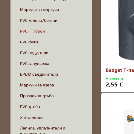
Маркучи за маркучи
PVC колена/богени
PVC - Т/брой
PVC фуги
PVC редуктори
PVC запушалка
Budget T-па
EPDM съединители
На склад
2,55 €
Маркучи за езера
Прозрачна тръба
PVC тръба
Уплътнения
Лепила, уплътнители и
инструменти