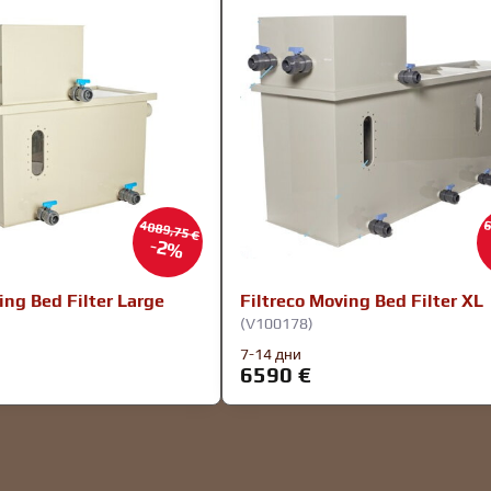
4089,75 €
6
2%
ing Bed Filter Large
Filtreco Moving Bed Filter XL
(V100178)
7-14 дни
6590 €