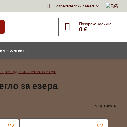
Потребителски панел
Пазарска количка
0 €
тни
Контакт
тър с подвижно легло за езера
гло за езера
5
артикула