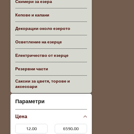
Скимери за езера
Кепове и капани
Декорации около езерото
Осветление на езерце
Електричество от езерце
Резервни части
Саксии за цветя, торове и
аксесоари
Параметри
Цена
От:
До: