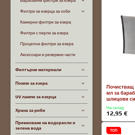
Барабанни филтри за езера
Филтри за езерца за хоби
Камерни филтри за езера
Филтри с перли за езера
Процепни филтри за езера
Аксесоари и резервни части
Филтърни материали
Помпи за езера
Почистващ 
мл за бара
UV лампи за езерца
шлицови си
На склад
Храна за риби
12,95 €
Премахване на водорасли и
зелена вода
ТОП