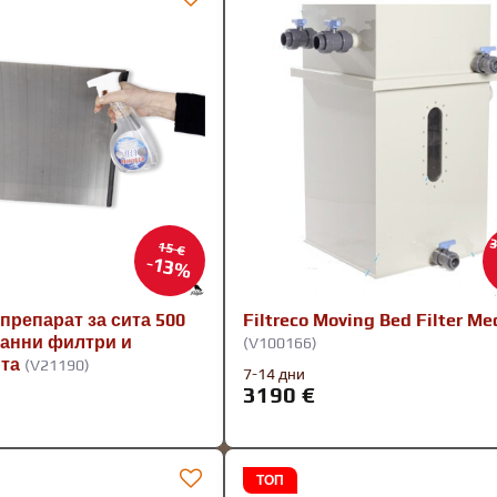
3
15 €
13%
препарат за сита 500
Filtreco Moving Bed Filter M
банни филтри и
(V100166)
та
(V21190)
7-14 дни
3190 €
ТОП