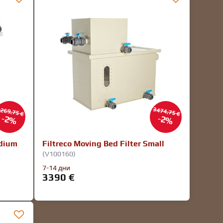
269,75 €
3474,75 €
2%
2%
edium
Filtreco Moving Bed Filter Small
(V100160)
7-14 дни
3390 €