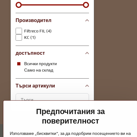
Производител
Filtreco FIL (4)
KC (1)
достъпност
Всички продукти
Само на склад
Търси артикули
Търсене
на
Предпочитания за
резултати
за
поверителност
филтриране
по
Използваме „бисквитки", за да подобрим посещението ви на