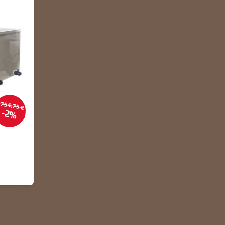
754,75 €
2%