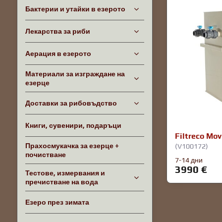
Бактерии и утайки в езерото
Лекарства за риби
Аерация в езерото
Материали за изграждане на
езерце
Доставки за рибовъдство
Книги, сувенири, подаръци
Filtreco Mov
Прахосмукачка за езерце +
(V100172)
почистване
7-14 дни
3990 €
Тестове, измервания и
пречистване на вода
Езеро през зимата