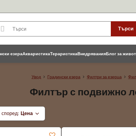
Търси
нски езера
Акваристика
Тераристика
Внедрявания
Блог за живо
Увод
Градински езера
Филтри за езерца
Фил
Филтър с подвижно ле
 според:
Цена