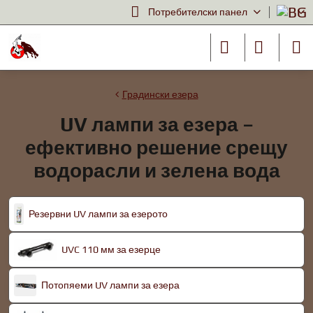
Потребителски панел
Градински езера
UV лампи за езера –
ефективно решение срещу
водорасли и зелена вода
Резервни UV лампи за езерото
UVC 110 мм за езерце
Потопяеми UV лампи за езера