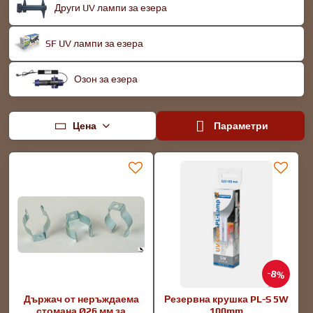
Други UV лампи за езера
SF UV лампи за езера
Озон за езера
Цена
Параметри
8%
Държач от неръждаема
Резервна крушка PL-S 5W
стомана Ø26 мм за
100mm