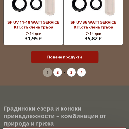
SF UV 11-18 WATT SERVICE
SF UV 36 WATT SERVICE
KIT.стъклена тръба
KIT.стъклена тръба
7-14 дни
7-14 дни
31,95 €
35,82 €
Повече продукти
1
2
3
Градински езера и конски
принадлежности – комбинация от
природа и грижа