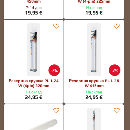
450mm
W (4-pin) 225mm
7-14 дни
На склад
19,95 €
19,95 €
7%
3%
Резервна крушка PL-L 24
Резервна крушка PL-L 36
W (4pin) 320mm
W 415mm
На склад
На склад
24,95 €
24,95 €