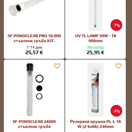
7%
SF PONDCLEAR PRO 18.000
UV TL LAMP 30W - T8
стъклена тръба KIT.
900mm
7-14 дни
На склад
25,57 €
25,95 €
3%
SF PONDCLEAR 24000
Резервна крушка PL-L 18
стъклена тръба
W (2-kolík) 236mm