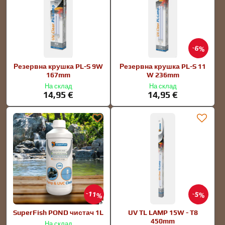
6%
Резервна крушка PL-S 9W
Резервна крушка PL-S 11
167mm
W 236mm
На склад
На склад
14,95 €
14,95 €
11%
5%
SuperFish POND чистач 1L
UV TL LAMP 15W - T8
450mm
На склад