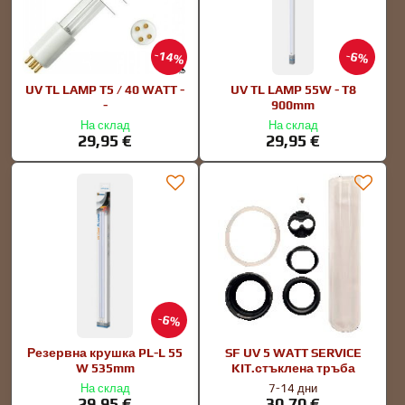
14%
6%
UV TL LAMP T5 / 40 WATT -
UV TL LAMP 55W - T8
-
900mm
На склад
На склад
29,95 €
29,95 €
6%
Резервна крушка PL-L 55
SF UV 5 WATT SERVICE
W 535mm
KIT.стъклена тръба
На склад
7-14 дни
29,95 €
30,70 €