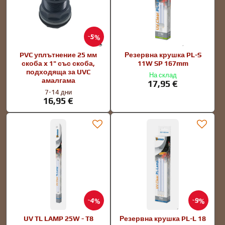
5%
PVC уплътнение 25 мм
Резервна крушка PL-S
скоба x 1" със скоба,
11W SP 167mm
подходяща за UVC
На склад
амалгама
17,95 €
7-14 дни
16,95 €
4%
9%
UV TL LAMP 25W - T8
Резервна крушка PL-L 18