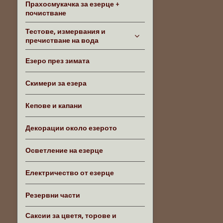
Прахосмукачка за езерце +
почистване
Тестове, измервания и
пречистване на вода
Езеро през зимата
Скимери за езера
Кепове и капани
Декорации около езерото
Осветление на езерце
Електричество от езерце
Резервни части
Саксии за цветя, торове и