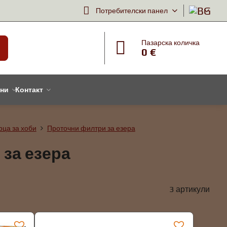
Потребителски панел
Пазарска количка
0 €
тни
Контакт
рца за хоби
Проточни филтри за езера
за езера
3
артикули