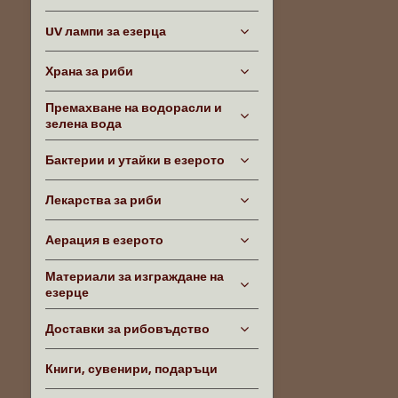
UV лампи за езерца
Храна за риби
Премахване на водорасли и
зелена вода
Бактерии и утайки в езерото
Лекарства за риби
Аерация в езерото
Материали за изграждане на
езерце
Доставки за рибовъдство
Книги, сувенири, подаръци