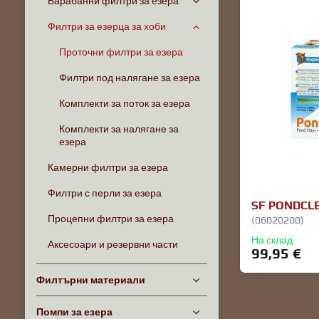
Барабанни филтри за езера
Филтри за езерца за хоби
Проточни филтри за езера
Филтри под налягане за езера
Комплекти за поток за езера
Комплекти за налягане за
езера
Камерни филтри за езера
Филтри с перли за езера
SF PONDCLE
Процепни филтри за езера
(06020200)
На склад
Аксесоари и резервни части
99,95 €
Филтърни материали
Помпи за езера