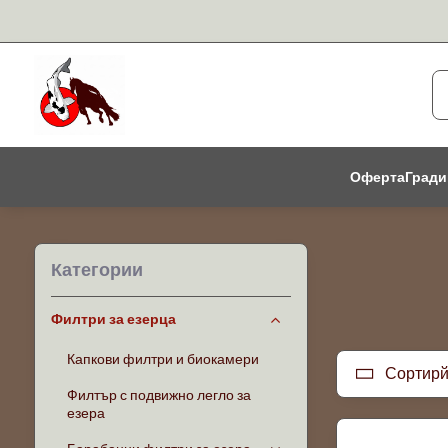
Оферта
Гради
Категории
Филтри за езерца
Капкови филтри и биокамери
Сортирй
Филтър с подвижно легло за
езера