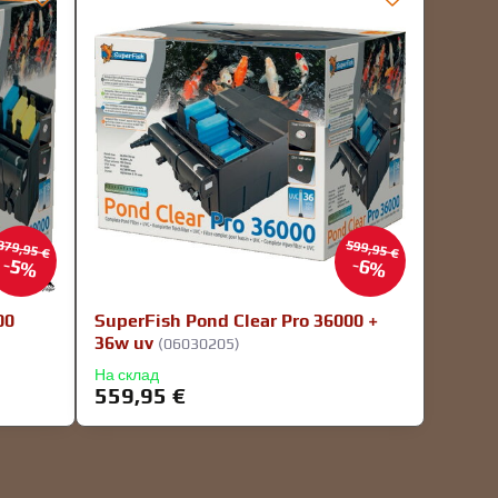
379,95 €
599,95 €
5%
6%
00
SuperFish Pond Clear Pro 36000 +
36w uv
(06030205)
На склад
559,95 €