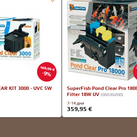
109,95 €
9%
AR KIT 3000 - UVC 5W
SuperFish Pond Clear Pro 180
Filter 18W UV
(06030200)
7-14 дни
359,95 €