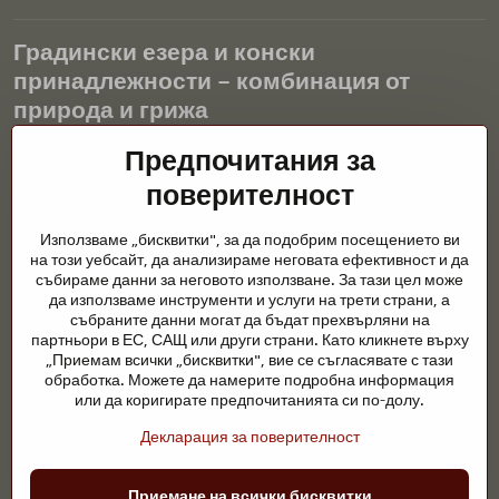
Градински езера и конски
принадлежности – комбинация от
природа и грижа
Предпочитания за
Градинските езера са красиво допълнение към всеки екстериор
и създават хармонична среда за релаксация и живот на водните
поверителност
животни. Правилната технология, филтрацията и редовната
поддръжка са ключови за чиста вода и здравословно езерце
Използваме „бисквитки", за да подобрим посещението ви
през цялата година. Също толкова важна е грижата за
на този уебсайт, да анализираме неговата ефективност и да
животните, които са част от нашия живот.
събираме данни за неговото използване. За тази цел може
да използваме инструменти и услуги на трети страни, а
Конете се нуждаят от висококачествени конски принадлежности,
събраните данни могат да бъдат прехвърляни на
правилно хранене и отговорни грижи, за да бъдат здрави, силни
партньори в ЕС, САЩ или други страни. Като кликнете върху
и доволни. Независимо дали става въпрос за екипировка за
„Приемам всички „бисквитки", вие се съгласявате с тази
ездачи, развъдчици или любители на природата, целта е да се
обработка. Можете да намерите подробна информация
създаде среда, която подкрепя естествения баланс,
или да коригирате предпочитанията си по-долу.
безопасността и благополучието както на животните, така и на
Декларация за поверителност
хората.
Приемане на всички бисквитки
©
2026
Авторско право