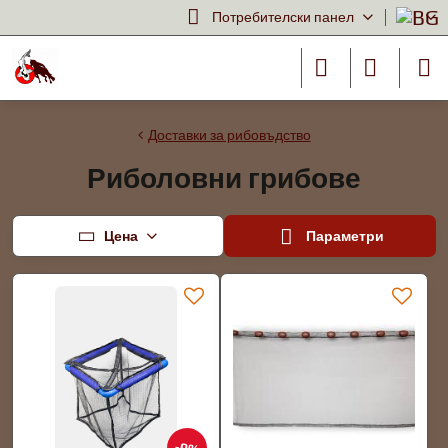
Потребителски панел
Доставки за рибовъдство
Риболовни грибове
Цена
Параметри