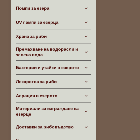
Помпи за езера
UV лампи за езерца
Храна за риби
Премахване на водорасли и
зелена вода
Бактерии и утайки в езерото
Лекарства за риби
Аерация в езерото
Материали за изграждане на
езерце
Доставки за рибовъдство