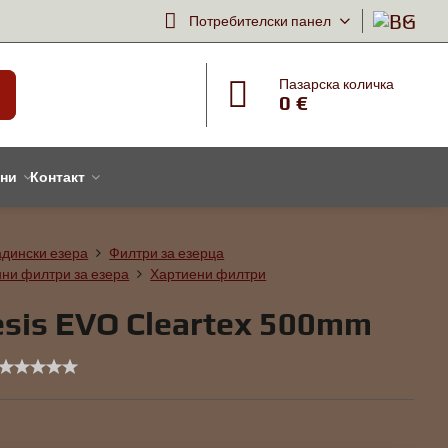
Потребителски панел
Пазарска количка
0 €
тни
Контакт
адински езера
Филтри за езерца
ни филтри за езера
Хартиени филтри
sis EVO Cleartex 500mm