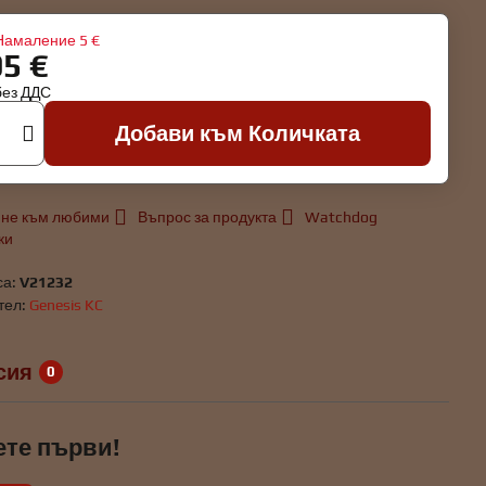
Намаление
5 €
95 €
без ДДС
Добави към Количката
не към любими
Въпрос за продукта
Watchdog
ки
са:
V21232
тел:
Genesis KC
сия
0
ете първи!