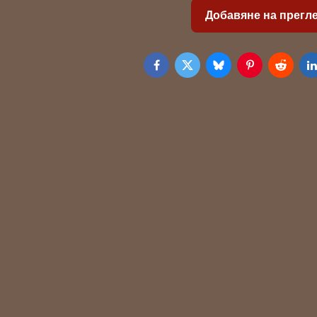
Добавяне на прегл
Facebook
Twitter
Bluesky
Pinterest
Reddit
L