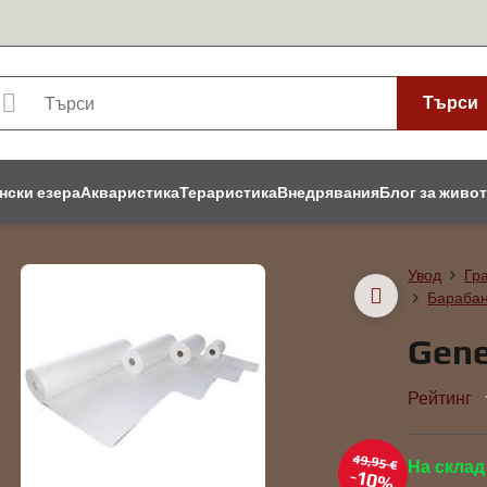
Търси
нски езера
Акваристика
Тераристика
Внедрявания
Блог за живо
Увод
Гр
Барабан
Gene
Рейтинг
49,95 €
На склад
10%