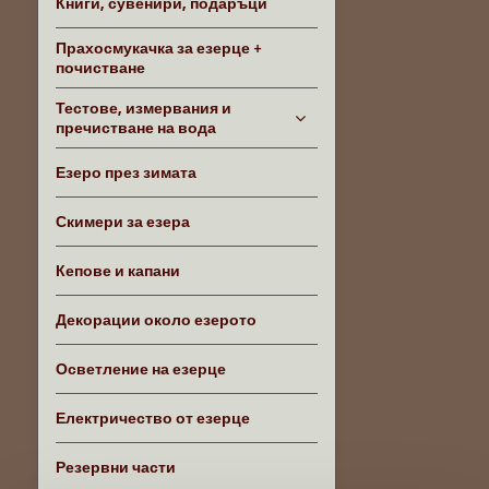
Книги, сувенири, подаръци
Прахосмукачка за езерце +
почистване
Тестове, измервания и
пречистване на вода
Езеро през зимата
Скимери за езера
Кепове и капани
Декорации около езерото
Осветление на езерце
Електричество от езерце
Резервни части