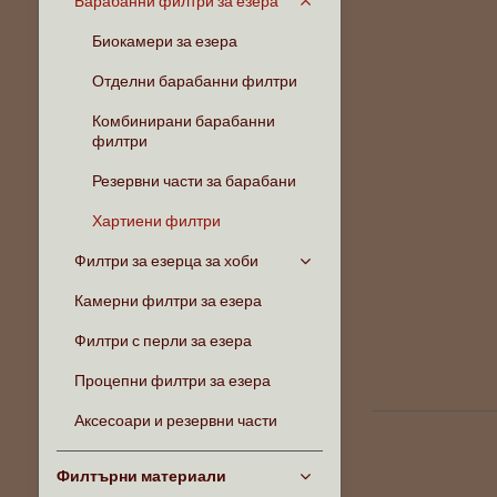
Барабанни филтри за езера
Биокамери за езера
Отделни барабанни филтри
Комбинирани барабанни
филтри
Резервни части за барабани
Хартиени филтри
Филтри за езерца за хоби
Камерни филтри за езера
Филтри с перли за езера
Процепни филтри за езера
Аксесоари и резервни части
Филтърни материали