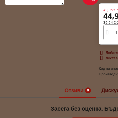
49,95 €
44,
36,54 €
Добавя
Достав
Код на вно
Производи
Отзиви
Диску
0
Засега без оценка. Бъд