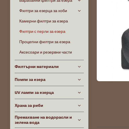
Барабанни филтри за езера
Филтри за езерца за хоби
Камерни филтри за езера
Филтри с перли за езера
Процепни филтри за езера
Аксесоари и резервни части
Филтърни материали
Помпи за езера
UV лампи за езерца
Храна за риби
Премахване на водорасли и
зелена вода