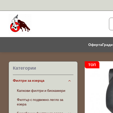
Оферта
Гради
ТОП
Категории
Филтри за езерца
Капкови филтри и биокамери
Филтър с подвижно легло за
езера