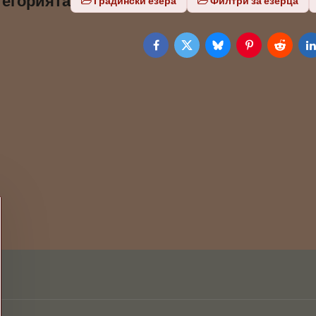
тегорията
Градински езера
Филтри за езерца
Facebook
Twitter
Bluesky
Pinterest
Reddit
L