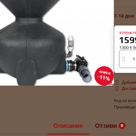
7-14 дни
1799 €
Н
159
1300 €
б
1799 €
11%
Добавя
Достав
Код на вно
Производи
Описание
Отзиви
0