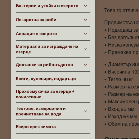
Бактерии и утайки в езерото
Това го отлич
Лекарства за риби
Предимства н
• Подходящ за
Аерация в езерото
• Без допълни
• Ниска консу
Материали за изграждане на
езерце
• Премахва пр
• Диаметър 80
Доставки за рибовъдство
• Височина 10
Книги, сувенири, подаръци
• Тегло 30 кг
• Размер на ез
Прахосмукачка за езерце +
• Размер на ез
почистване
• Максимален 
Тестове, измервания и
• Вход 90 мм
пречистване на вода
• Изход 63 мм
• Обем на про
Езеро през зимата