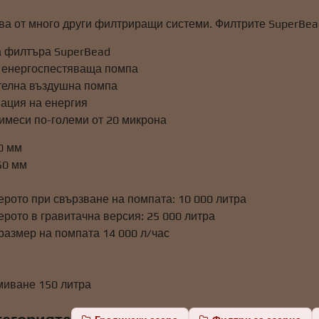
ава от много други филтриращи системи. Филтрите SuperBea
а филтъра SuperBead
 енергоспестяваща помпа
телна въздушна помпа
мация на енергия
имеси по-големи от 20 микрона
0 мм
50 мм
ерото при свързване на помпата: 10 000 литра
ерото в гравитачна версия: 25 000 литра
размер на помпата 14 000 л/час
миване 150 литра