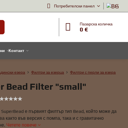
Потребителски панел
Пазарска количка
0 €
тни
Контакт
адински езера
Филтри за езерца
Филтри с перли за езера
r Bead Filter "small"
 SuperBead е първият филтър тип Bead, който може да
ва както във версия с помпа, така и с гравитачно
не.
Четете повече