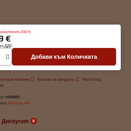
амаление
200 €
9 €
ез ДДС
Добави към Количката
не към любими
Въпрос за продукта
Watchdog
ки
са:
V50005
тел:
AirAqua AIR
Дискусия
0