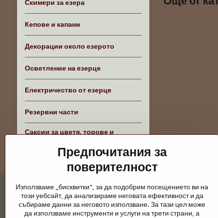
Още от ка
Скимери за езера
Кепове и капани
Декорации около езерото
Осветление на езерце
Електричество от езерце
Резервни части
Саксии за цветя, торове и
аксесоари
Предпочитания за
поверителност
Използваме „бисквитки", за да подобрим посещението ви на
този уебсайт, да анализираме неговата ефективност и да
събираме данни за неговото използване. За тази цел може
да използваме инструменти и услуги на трети страни, а