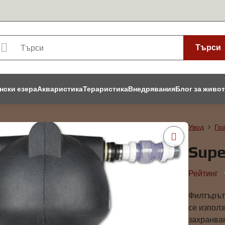
Търси
нски езера
Акваристика
Тераристика
Внедрявания
Блог за живо
Увод
Гр
Supe
Рейтинг
Филтърът
се използ
захранва