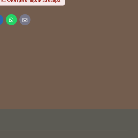
Филтри с перли за езера
inkedIn
WhatsApp
E-
mail