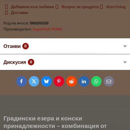
Добавяне към любими
Въпрос за продукта
Watchdog
Доставки
Код на вноса:
06020220
Производител:
SuperFish POND
Отзиви
0
Дискусия
0
Facebook
Twitter
Bluesky
Pinterest
Reddit
LinkedIn
WhatsApp
E-
mail
Градински езера и конски
принадлежности – комбинация от