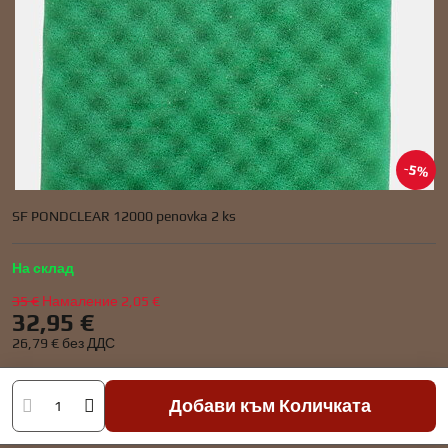
5%
SF PONDCLEAR 12000 penovka 2 ks
На склад
35 €
Намаление
2,05 €
32,95 €
26,79 €
без ДДС
Добави към Количката