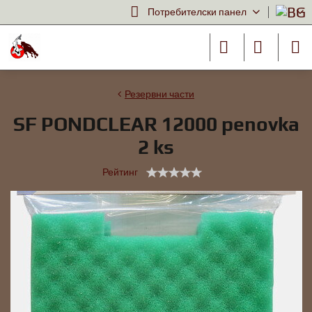
Потребителски панел
Резервни части
SF PONDCLEAR 12000 penovka
2 ks
Рейтинг