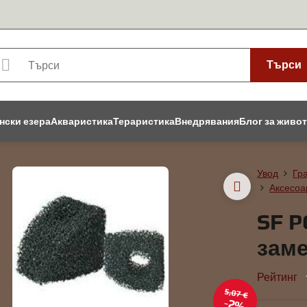
Търси
нски езера
Акваристика
Тераристика
Внедрявания
Блог за живо
Увод
Гр
Аксесоа
SF 
зам
Рейтинг
5,07 €
2%