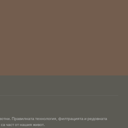
ивотни. Правилната технология, филтрацията и редовната
са част от нашия живот.