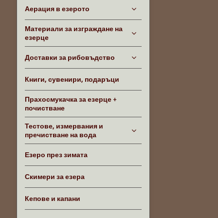
Аерация в езерото
Материали за изграждане на
езерце
Доставки за рибовъдство
Книги, сувенири, подаръци
Прахосмукачка за езерце +
почистване
Тестове, измервания и
пречистване на вода
Езеро през зимата
Скимери за езера
Кепове и капани