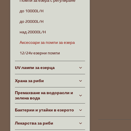
Помпи за езера с регулиране
до 10000L/H
до 20000L/H
над 20000L/H
Аксесоари за помпи за езера
12/24v езерни помпи
UV лампи за езерца
Храна за риби
Премахване на водорасли и
зелена вода
Бактерии и утайки в езерото
Лекарства за риби