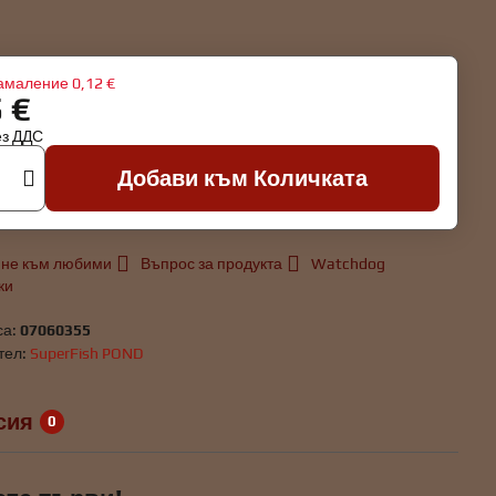
амаление
0,12 €
5 €
ез ДДС
Добави към Количката
не към любими
Въпрос за продукта
Watchdog
ки
са:
07060355
тел:
SuperFish POND
сия
0