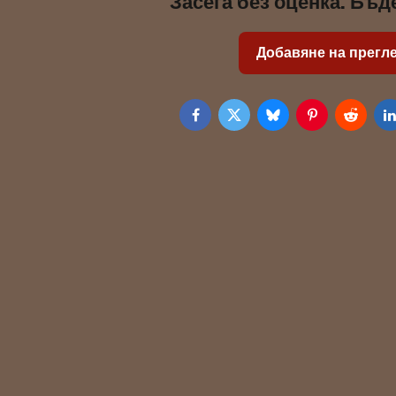
Засега без оценка. Бъд
Добавяне на прегл
Facebook
Twitter
Bluesky
Pinterest
Reddit
L