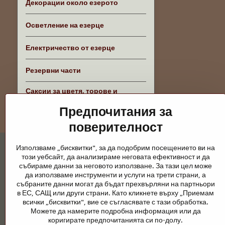
Декорации около езерото
Осветление на езерце
Електричество от езерце
Резервни части
Саксии за цветя, торове и
аксесоари
Предпочитания за
поверителност
Използваме „бисквитки", за да подобрим посещението ви на
този уебсайт, да анализираме неговата ефективност и да
събираме данни за неговото използване. За тази цел може
да използваме инструменти и услуги на трети страни, а
събраните данни могат да бъдат прехвърляни на партньори
Градински езера и конски принадлежно
в ЕС, САЩ или други страни. Като кликнете върху „Приемам
всички „бисквитки", вие се съгласявате с тази обработка.
Градинските езера са красиво допълнение към всеки екстерио
Можете да намерите подробна информация или да
поддръжка са ключови за чиста вода и здравословно езерце пре
коригирате предпочитанията си по-долу.