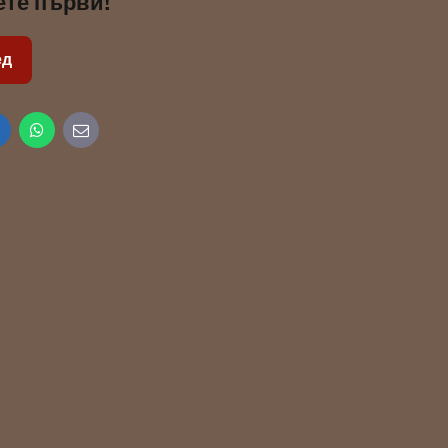
ете първи!
ед
inkedIn
WhatsApp
E-
mail