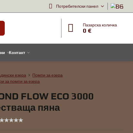
Потребителски панел
Пазарска количка
0 €
тни
Контакт
адински езера
Помпи за езера
ри за помпи за езера
POND FLOW ECO 3000
естваща пяна