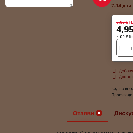
7-14 дни
5,07 €
Н
4,9
4,02 €
б
Добавя
Достав
Код на вно
Производи
Отзиви
Диску
0