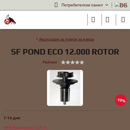
Потребителски панел
Аксесоари за помпи за езера
SF POND ECO 12.000 ROTOR
Рейтинг
10%
7-14 дни
50 €
Намаление
5,05 €