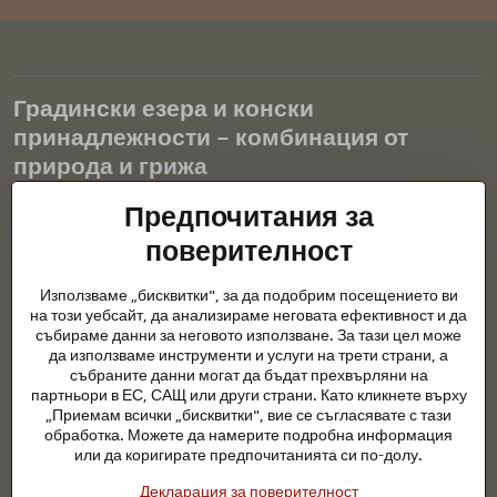
Градински езера и конски
принадлежности – комбинация от
природа и грижа
Градинските езера са красиво допълнение към всеки екстериор
Предпочитания за
и създават хармонична среда за релаксация и живот на водните
поверителност
животни. Правилната технология, филтрацията и редовната
поддръжка са ключови за чиста вода и здравословно езерце
Използваме „бисквитки", за да подобрим посещението ви
през цялата година. Също толкова важна е грижата за
на този уебсайт, да анализираме неговата ефективност и да
животните, които са част от нашия живот.
събираме данни за неговото използване. За тази цел може
да използваме инструменти и услуги на трети страни, а
Конете се нуждаят от висококачествени конски принадлежности,
събраните данни могат да бъдат прехвърляни на
правилно хранене и отговорни грижи, за да бъдат здрави, силни
партньори в ЕС, САЩ или други страни. Като кликнете върху
и доволни. Независимо дали става въпрос за екипировка за
„Приемам всички „бисквитки", вие се съгласявате с тази
ездачи, развъдчици или любители на природата, целта е да се
обработка. Можете да намерите подробна информация
създаде среда, която подкрепя естествения баланс,
или да коригирате предпочитанията си по-долу.
безопасността и благополучието както на животните, така и на
Декларация за поверителност