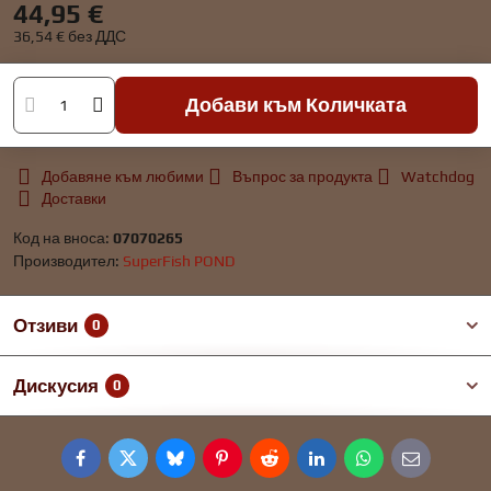
44,95 €
36,54 €
без ДДС
Добави към Количката
Добавяне към любими
Въпрос за продукта
Watchdog
Доставки
Код на вноса:
07070265
Производител:
SuperFish POND
Отзиви
0
Дискусия
0
Facebook
Twitter
Bluesky
Pinterest
Reddit
LinkedIn
WhatsApp
E-
mail