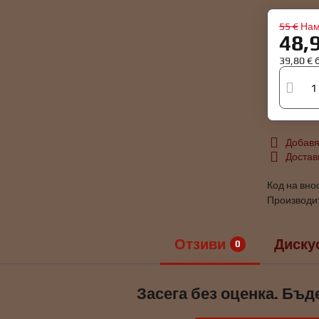
55 €
Нам
48,
39,80 €
Добавя
Достав
Код на вно
Производи
Отзиви
Диску
0
Засега без оценка. Бъд