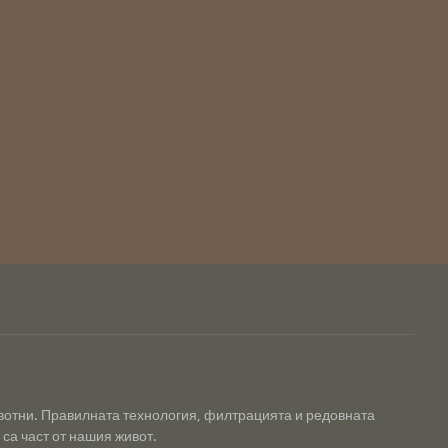
ивотни. Правилната технология, филтрацията и редовната
са част от нашия живот.