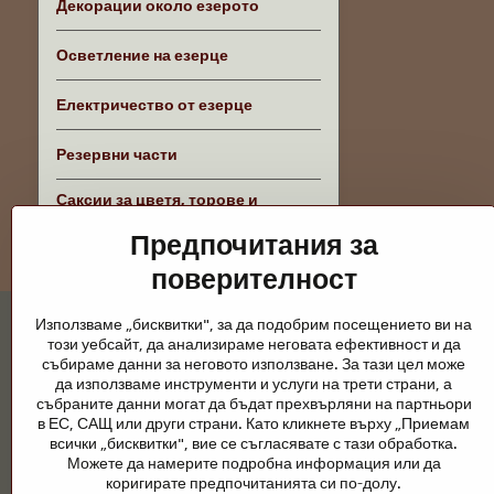
Декорации около езерото
Осветление на езерце
Електричество от езерце
Резервни части
Саксии за цветя, торове и
аксесоари
Предпочитания за
поверителност
Използваме „бисквитки", за да подобрим посещението ви на
този уебсайт, да анализираме неговата ефективност и да
събираме данни за неговото използване. За тази цел може
да използваме инструменти и услуги на трети страни, а
събраните данни могат да бъдат прехвърляни на партньори
Градински езера и конски принадлежно
в ЕС, САЩ или други страни. Като кликнете върху „Приемам
всички „бисквитки", вие се съгласявате с тази обработка.
Градинските езера са красиво допълнение към всеки екстерио
Можете да намерите подробна информация или да
поддръжка са ключови за чиста вода и здравословно езерце пре
коригирате предпочитанията си по-долу.