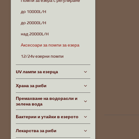
Помпи за езера с регулиране
до 10000L/H
до 20000L/H
над 20000L/H
Аксесоари за помпи за езера
12/24v езерни помпи
UV лампи за езерца
Храна за риби
Премахване на водорасли и
зелена вода
Бактерии и утайки в езерото
Лекарства за риби