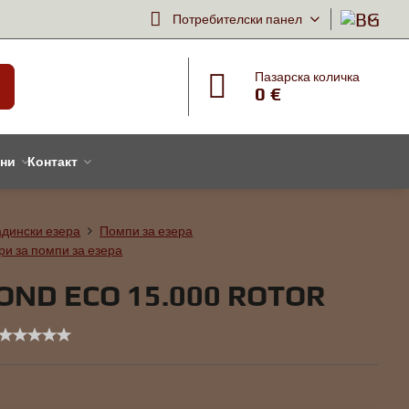
Потребителски панел
Пазарска количка
0 €
тни
Контакт
адински езера
Помпи за езера
ри за помпи за езера
OND ECO 15.000 ROTOR