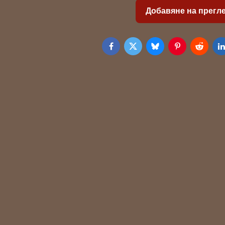
Добавяне на прегл
Facebook
Twitter
Bluesky
Pinterest
Reddit
L