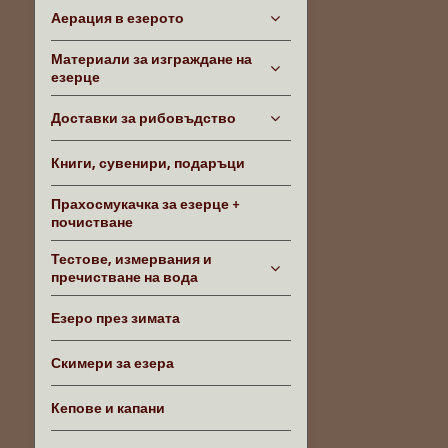
Аерация в езерото
Материали за изграждане на
езерце
Доставки за рибовъдство
Книги, сувенири, подаръци
Прахосмукачка за езерце +
почистване
Тестове, измервания и
пречистване на вода
Езеро през зимата
Скимери за езера
Кепове и капани