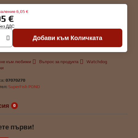
аление
6,05 €
95 €
без ДДС
Добави към Количката
не към любими
Въпрос за продукта
Watchdog
ки
са:
07070270
тел:
SuperFish POND
сия
0
ете първи!