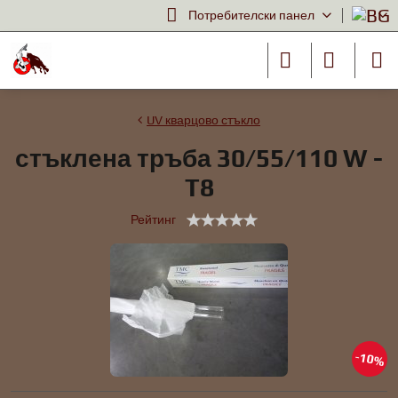
Потребителски панел
UV кварцово стъкло
стъклена тръба 30/55/110 W -
T8
Рейтинг
10%