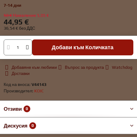
7-14 дни
50 €
Намаление
5,05 €
44,95 €
36,54 €
без ДДС
Добави към Количката
Добавяне към любими
Въпрос за продукта
Watchdog
Доставки
Код на вноса:
V44143
Производител:
KOIC
Отзиви
0
Дискусия
0