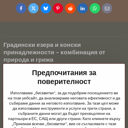
Facebook
Twitter
Bluesky
Pinterest
Reddit
LinkedIn
WhatsApp
E-
mail
Градински езера и конски
принадлежности – комбинация от
природа и грижа
Градинските езера са красиво допълнение към всеки екстериор
Предпочитания за
и създават хармонична среда за релаксация и живот на водните
поверителност
животни. Правилната технология, филтрацията и редовната
поддръжка са ключови за чиста вода и здравословно езерце
Използваме „бисквитки", за да подобрим посещението ви
през цялата година. Също толкова важна е грижата за
на този уебсайт, да анализираме неговата ефективност и да
животните, които са част от нашия живот.
събираме данни за неговото използване. За тази цел може
да използваме инструменти и услуги на трети страни, а
Конете се нуждаят от висококачествени конски принадлежности,
събраните данни могат да бъдат прехвърляни на
правилно хранене и отговорни грижи, за да бъдат здрави, силни
партньори в ЕС, САЩ или други страни. Като кликнете върху
и доволни. Независимо дали става въпрос за екипировка за
„Приемам всички „бисквитки", вие се съгласявате с тази
ездачи, развъдчици или любители на природата, целта е да се