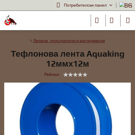
Потребителски панел
Лепила, уплътнители и инструменти
Тефлонова лента Aquaking
12ммх12м
Рейтинг