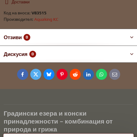
Доставки
Код на вноса:
V83515
Производител:
Aquaking KC
Отзиви
0
Дискусия
0
Facebook
Twitter
Bluesky
Pinterest
Reddit
LinkedIn
WhatsApp
E-
mail
Градински езера и конски
принадлежности – комбинация от
природа и грижа