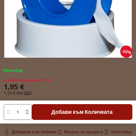
22%
На склад
2,50 €
Намаление
0,55 €
1,95 €
1,59 €
без ДДС
Добави към Количката
Добавяне към любими
Въпрос за продукта
Watchdog