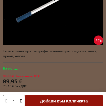
10%
Телескопичен прът за професионална прахосмукачка, четки,
мрежи, кепове...
На склад
99,95 €
Намаление
10 €
89,95 €
73,13 €
без ДДС
Добави към Количката