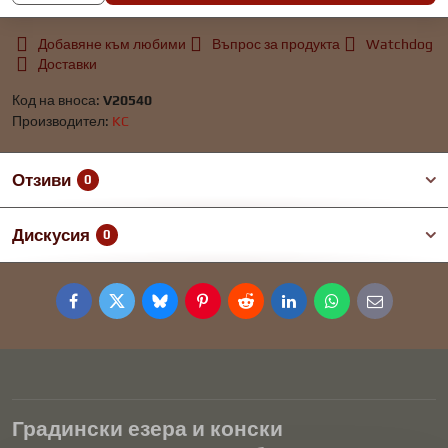
Добавяне към любими
Въпрос за продукта
Watchdog
Доставки
Код на вноса:
V20540
Производител:
KC
Отзиви
0
Дискусия
0
Facebook
Twitter
Bluesky
Pinterest
Reddit
LinkedIn
WhatsApp
E-
mail
Градински езера и конски