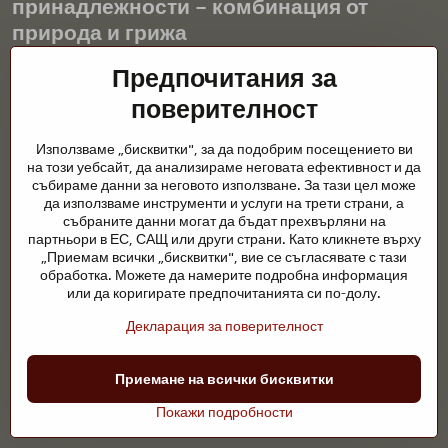
принадлежности – комбинация от
природа и грижа
Градинските езера са красиво допълнение към всеки екстериор
Предпочитания за
и създават хармонична среда за релаксация и живот на водните
поверителност
животни. Правилната технология, филтрацията и редовната
поддръжка са ключови за чиста вода и здравословно езерце
Използваме „бисквитки", за да подобрим посещението ви
през цялата година. Също толкова важна е грижата за
на този уебсайт, да анализираме неговата ефективност и да
животните, които са част от нашия живот.
събираме данни за неговото използване. За тази цел може
да използваме инструменти и услуги на трети страни, а
Конете се нуждаят от висококачествени конски принадлежности,
събраните данни могат да бъдат прехвърляни на
правилно хранене и отговорни грижи, за да бъдат здрави, силни
партньори в ЕС, САЩ или други страни. Като кликнете върху
и доволни. Независимо дали става въпрос за екипировка за
„Приемам всички „бисквитки", вие се съгласявате с тази
ездачи, развъдчици или любители на природата, целта е да се
обработка. Можете да намерите подробна информация
създаде среда, която подкрепя естествения баланс,
или да коригирате предпочитанията си по-долу.
безопасността и благополучието както на животните, така и на
Декларация за поверителност
хората.
©
2026
Авторско право
Приемане на всички бисквитки
Предпочитания за поверителност
Декларация за поверителност
Покажи подробности
Уебсайтът създаден с:
BiznisWeb.sk