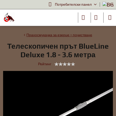
Потребителски панел
Прахосмукачка за езерце + почистване
Телескопичен прът BlueLine
Deluxe 1.8 - 3.6 метра
Рейтинг