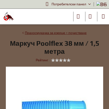
Потребителски панел
Прахосмукачка за езерце + почистване
Маркуч Poolflex 38 мм / 1,5
метра
Рейтинг