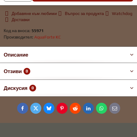
Добавяне към любими
Въпрос за продукта
Watchdog
Доставки
Код на вноса:
55971
Производител:
AquaForte KC
Описание
Отзиви
0
Дискусия
0
Facebook
Twitter
Bluesky
Pinterest
Reddit
LinkedIn
WhatsApp
E-
mail