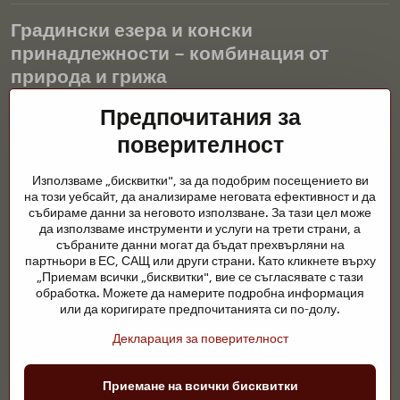
Градински езера и конски
принадлежности – комбинация от
природа и грижа
Градинските езера са красиво допълнение към всеки екстериор
Предпочитания за
и създават хармонична среда за релаксация и живот на водните
поверителност
животни. Правилната технология, филтрацията и редовната
поддръжка са ключови за чиста вода и здравословно езерце
Използваме „бисквитки", за да подобрим посещението ви
през цялата година. Също толкова важна е грижата за
на този уебсайт, да анализираме неговата ефективност и да
животните, които са част от нашия живот.
събираме данни за неговото използване. За тази цел може
да използваме инструменти и услуги на трети страни, а
Конете се нуждаят от висококачествени конски принадлежности,
събраните данни могат да бъдат прехвърляни на
правилно хранене и отговорни грижи, за да бъдат здрави, силни
партньори в ЕС, САЩ или други страни. Като кликнете върху
и доволни. Независимо дали става въпрос за екипировка за
„Приемам всички „бисквитки", вие се съгласявате с тази
ездачи, развъдчици или любители на природата, целта е да се
обработка. Можете да намерите подробна информация
създаде среда, която подкрепя естествения баланс,
или да коригирате предпочитанията си по-долу.
безопасността и благополучието както на животните, така и на
Декларация за поверителност
хората.
©
2026
Авторско право
Приемане на всички бисквитки