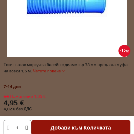
17%
Този гъвкав маркуч за басейн с диаметър 38 мм предлага муфа
на всеки 1,5 м.
Четете повече
7-14 дни
6 €
Намаление
1,05 €
4,95 €
4,02 €
без ДДС
Добави към Количката